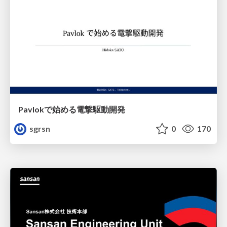
Pavlokで始める電撃駆動開発
sgrsn
0
170