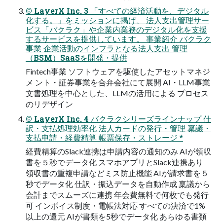
© LayerX Inc. 3 「すべての経済活動を、デジタル
化する。」をミッションに掲げ、 法人支出管理サー
ビス「バクラク」や企業内業務のデジタル化を支援
するサービスを提供しています。 事業紹介 バクラク
事業 企業活動のインフラとなる法人支出 管理
（BSM）SaaSを開発・提供
Fintech事業 ソフトウェアを駆使したアセットマネジ
メ ント・証券事業を合弁会社にて展開 AI・LLM事業
文書処理を中心とした、LLMの活用による プロセス
のリデザイン
© LayerX Inc. 4 バクラクシリーズラインナップ 仕
訳・支払処理効率化 法人カードの発行・管理 稟議・
支払申請・経費精算 帳票保存・ストレージ *
経費精算のSlack連携は申請内容の通知のみ AIが領収
書を５秒でデータ化 スマホアプリとSlack連携あり
領収書の重複申請などミス防止機能 AIが請求書を５
秒でデータ化 仕訳・振込データを自動作成 稟議から
会計までスムーズに連携 年会費無料で何枚でも発行
可 インボイス制度・電帳法対応 すべての決済で1%
以上の還元 AIが書類を5秒でデータ化 あらゆる書類