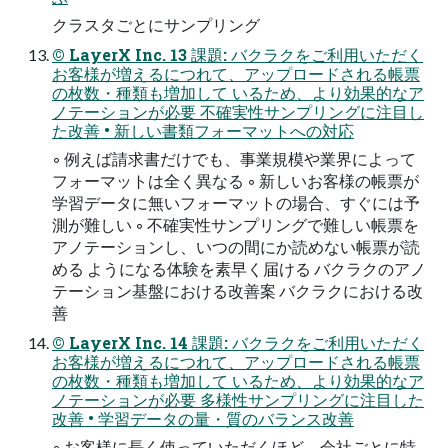
クラスタごとにサンプリング
© LayerX Inc. 13 課題: バクラクをご利用いただく
お客様が増えるにつれて、アップロードされる帳票
の枚数・種類も増加して いるため、より効果的なア
ノテーションが必要 不確実性サンプリングに注目し
た改善 • 新しい書類フォーマットへの対応
◦ 例えば請求書だけでも、事業規模や業界によって
フォーマットは全く異なる ◦ 新しいお客様の帳票が
学習データに無いフォーマットの場合、すぐには予
測が難しい ◦ 不確実性サンプリングで難しい帳票を
アノテーションし、いつの間にか読めない帳票が読
める ようになる体験を素早く届ける バクラクのアノ
テーション基盤における改善案 バクラクにおける改
善
© LayerX Inc. 14 課題: バクラクをご利用いただく
お客様が増えるにつれて、アップロードされる帳票
の枚数・種類も増加して いるため、より効果的なア
ノテーションが必要 多様性サンプリングに注目した
改善 • 学習データの量・質のバランス改善
◦ お客様に長く使っていただくほど、会社ごとに特