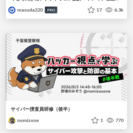
masuda220
17
6.3k
PRO
サイバー捜査員研修（後半）
nomizone
1
770