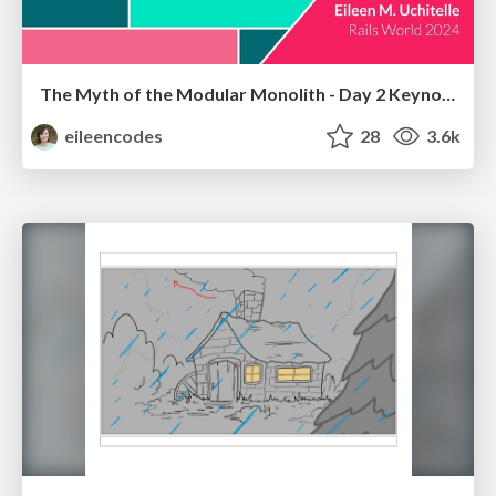
The Myth of the Modular Monolith - Day 2 Keynote - Rails World 2024
eileencodes
28
3.6k