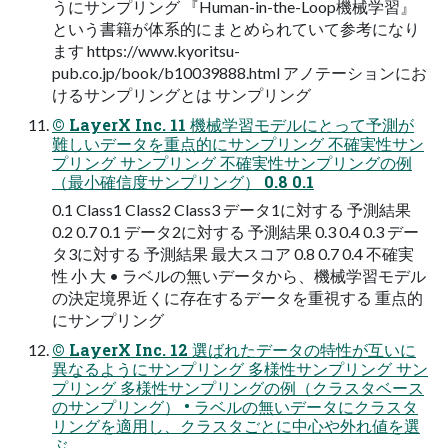
うにサンプリング 『Human-in-the-Loop機械学習』
という書籍が体系的にまとめられていて参考になり
ます https://www.kyoritsu-
pub.co.jp/book/b10039888.html アノテーションにお
けるサンプリングとは サンプリング
© LayerX Inc. 11 機械学習モデルにとって予測が
難しいデータを重点的にサンプリング 不確実性サン
プリング サンプリング 不確実性サンプリングの例
（最小確信度サンプリング） 0.8 0.1
0.1 Class1 Class2 Class3 データ1に対する 予測結果
0.2 0.7 0.1 データ2に対する 予測結果 0.3 0.4 0.3 デー
タ3に対する 予測結果 最大スコア 0.8 0.7 0.4 不確実
性 小 大 • ラベルの無いデータから、機械学習モデル
の決定境界近くに存在するデータを重視する 重点的
にサンプリング
© LayerX Inc. 12 選ばれたデータの特性が互いに
異なるようにサンプリング 多様性サンプリング サン
プリング 多様性サンプリングの例（クラスタベース
のサンプリング） • ラベルの無いデータにクラスタ
リングを適用し、クラスタごとに中心や外れ値を選
ぶ