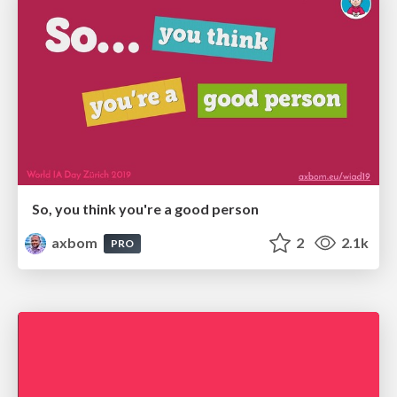
So, you think you're a good person
axbom
2
2.1k
PRO