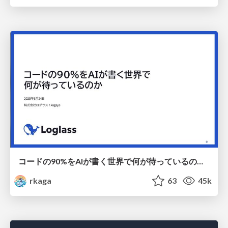
コードの90%をAIが書く世界で何が待っているのか / What awaits us in a world where 90% of the code is written by AI
rkaga
63
45k