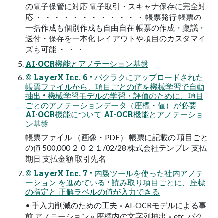
の電子保管に対応 電子取引・スキャナ保存に完全対
応 ・ ・ ・ ・ ・ ・ ・ ・ ・ ・ ・ ・ 帳票発行 帳票の
一括作成も個別作成も自由自在 帳票の作成・稟議・
送付・保存を一本化 レイアウトや項目のカスタマイ
ズも可能 ・ ・ ・
AI-OCR機能とアノテーション基盤
© LayerX Inc. 6 • バクラクにアップロードされた
帳票ファイルから、項目ごとの値を機械学習で自動
抽出 • 機械学習モデルの学習・評価のために、項目
ごとのアノテーションデータ（座標・値）が必要
AI-OCR機能について AI-OCR機能とアノテーショ
ン基盤
帳票ファイル （画像・PDF） 帳票に記載の 項目ごと
の値 500,000 ２０２１/02/28 株式会社テンプレ 支払
期日 支払金額 取引先名
© LayerX Inc. 7 • 内製ツールを使った社内アノテ
ーション を進めている • 読み取り項目ごとに、座標
の指定と 正解ラベルの値が入力できる
• 手入力削減のための工夫 ◦ AI-OCRモデルによる事
前 アノテーション ◦ 座標内の文字列抽出 ◦ etc. バク