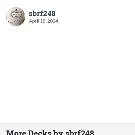
sbrf248
April 18, 2024
More Decks by sbrf248