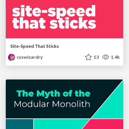
Site-Speed That Sticks
csswizardry
13
1.4k