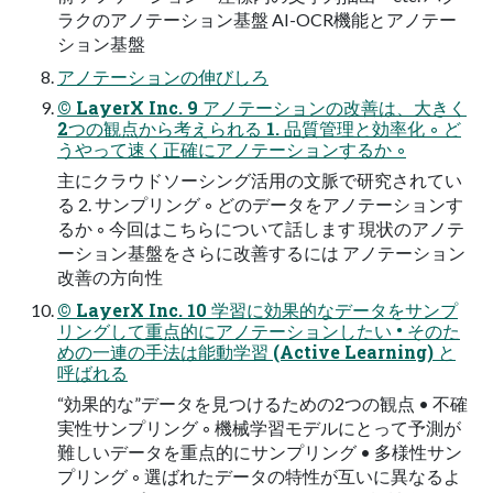
ラクのアノテーション基盤 AI-OCR機能とアノテー
ション基盤
アノテーションの伸びしろ
© LayerX Inc. 9 アノテーションの改善は、大きく
2つの観点から考えられる 1. 品質管理と効率化 ◦ ど
うやって速く正確にアノテーションするか ◦
主にクラウドソーシング活用の文脈で研究されてい
る 2. サンプリング ◦ どのデータをアノテーションす
るか ◦ 今回はこちらについて話します 現状のアノテ
ーション基盤をさらに改善するには アノテーション
改善の方向性
© LayerX Inc. 10 学習に効果的なデータをサンプ
リングして重点的にアノテーションしたい • そのた
めの一連の手法は能動学習 (Active Learning) と
呼ばれる
“効果的な”データを見つけるための2つの観点 • 不確
実性サンプリング ◦ 機械学習モデルにとって予測が
難しいデータを重点的にサンプリング • 多様性サン
プリング ◦ 選ばれたデータの特性が互いに異なるよ