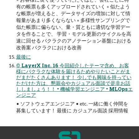
有の帳票も多くアップロードされていく ◦ 似たよう
な帳票が増えると、データサイズの増加に対して情
報量があまり多くならない ◦ 多様性サンプリングで
似た帳票に偏らない、量・質ともに適切な学習デー
タを作ることで、 学習・モデル更新のサイクルを高
速に回せる バクラクのアノテーション基盤における
改善案 バクラクにおける改善
最後に
© LayerX Inc. 16 今回紹介したテーマ含め、お客
様にバクラクな体験を届けるためやりたいことがま
だまだたくさんあります！ 少しでも興味を持ってい
ただけた方は、懇親会やカジュアル面談で是非お話
ししましょう！！ • 機械学習エンジニア • MLOpsエ
ンジニア
• ソフトウェアエンジニア • etc. 一緒に働く仲間を
募集しています！ 最後に カジュアル面談 採用情報