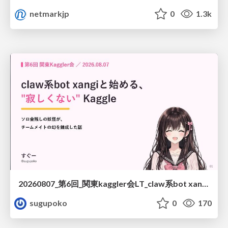
netmarkjp
0
1.3k
20260807_第6回_関東kaggler会LT_claw系bot xangiと始める、"寂しくない" kaggle
sugupoko
0
170