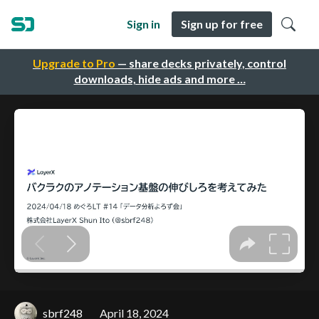
Sign in
Sign up for free
Upgrade to Pro
— share decks privately, control
downloads, hide ads and more …
sbrf248
April 18, 2024