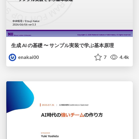
生成 AI の基礎 〜 サンプル実装で学ぶ基本原理
enakai00
7
4.4k