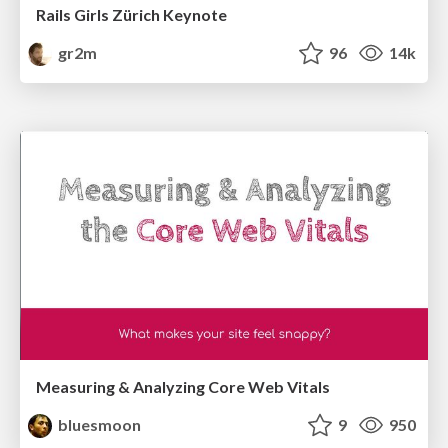
Rails Girls Zürich Keynote
gr2m
96
14k
Measuring & Analyzing Core Web Vitals
bluesmoon
9
950