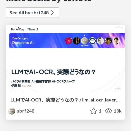
See All by sbrf248
LLMでAI-OCR、実際どうなの？ / llm_ai_ocr_layerx_bet_ai_day_lt
sbrf248
1
10k