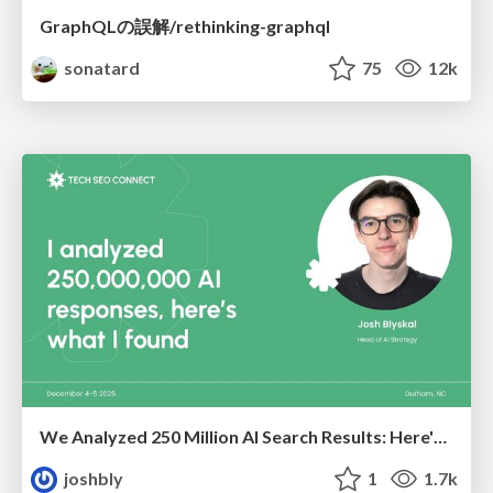
GraphQLの誤解/rethinking-graphql
sonatard
75
12k
We Analyzed 250 Million AI Search Results: Here's What I Found
joshbly
1
1.7k