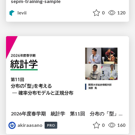
sepm-training-sample
levii
0
120
2026年度春学期 統計学 第11回 分布の「型」を考える － 確率分布モデルと正規分布 (2026. 6. 11)
akiraasano
0
160
PRO