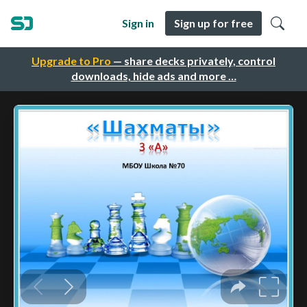
Sign in
Sign up for free
Upgrade to Pro
— share decks privately, control
downloads, hide ads and more …