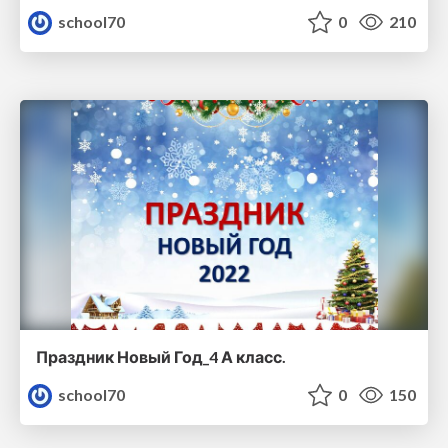
school70
0
210
Праздник Новый Год_4 А класс.
school70
0
150