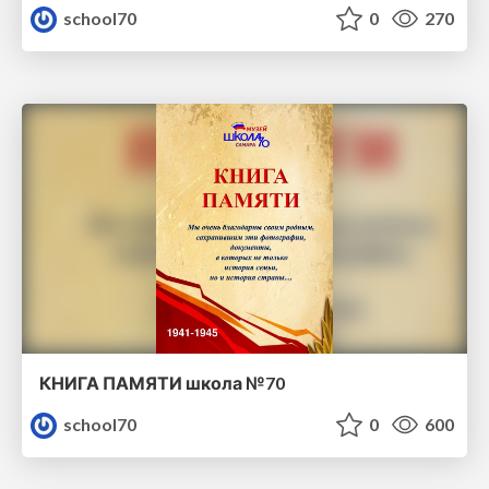
school70
0
270
КНИГА ПАМЯТИ школа №70
school70
0
600