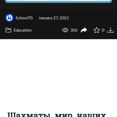
School70
January 27, 2021
Education
350
0
Шахматы_мир_наших_