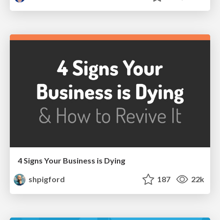
4 Signs Your Business is Dying
shpigford
187
22k