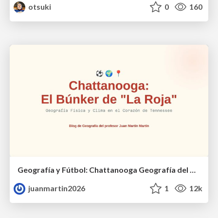
otsuki
0
160
Geografía y Fútbol: Chattanooga Geografía del Búnker de La Roja.
juanmartin2026
1
12k