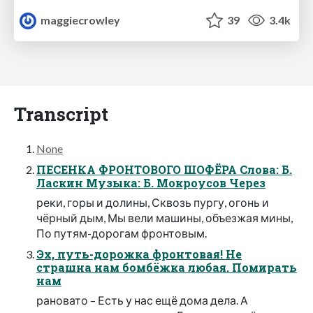
maggiecrowley
39
3.4k
Transcript
None
ПЕСЕНКА ФРОНТОВОГО ШОФЁРА Слова: Б.
Ласкин Музыка: Б. Мокроусов Через
реки, горы и долины, Сквозь пургу, огонь и
чёрный дым, Мы вели машины, объезжая мины,
По путям-дорогам фронтовым.
Эх, путь-дорожка фронтовая! Не
страшна нам бомбёжка любая. Помирать
нам
рановато – Есть у нас ещё дома дела. А