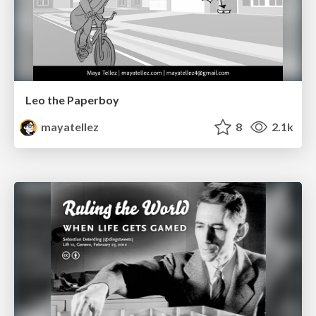
Leo the Paperboy
mayatellez
8
2.1k