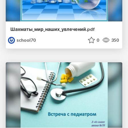
Шахматы_мир_наших_увлечений.pdf
school70
0
350