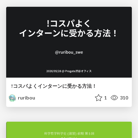
!コスパよくインターンに受かる方法！
ruribou
1
310