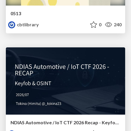
0513
cbtlibrary
0
240
NDIAS Automotive / IoT CTF 2026 Recap - Keyfob & OSINT