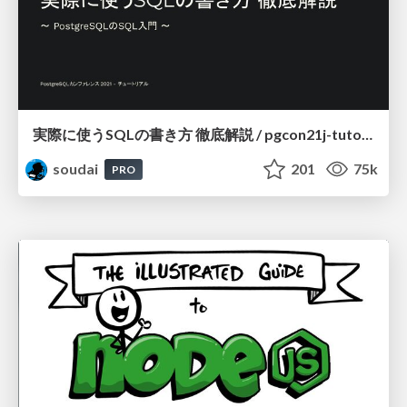
実際に使うSQLの書き方 徹底解説 / pgcon21j-tutorial
soudai
201
75k
PRO