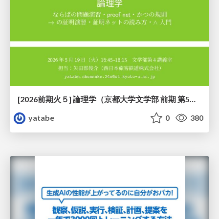
[2026前期火５] 論理学（京都大学文学部 前期 第5回）「 ならばの問題演習・proof net・かつの規則」
yatabe
0
380