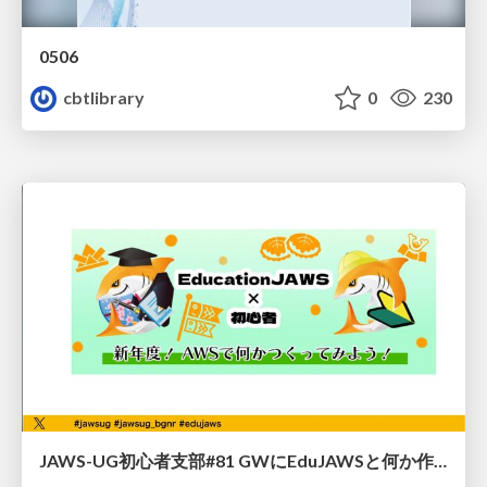
0506
cbtlibrary
0
230
JAWS-UG初心者支部#81 GWにEduJAWSと何か作ろうもくもく会！