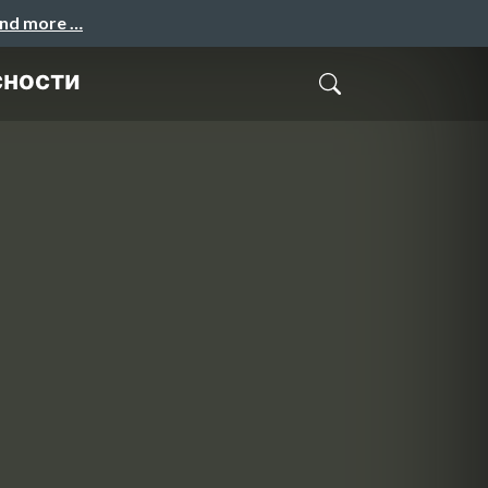
and more …
сности