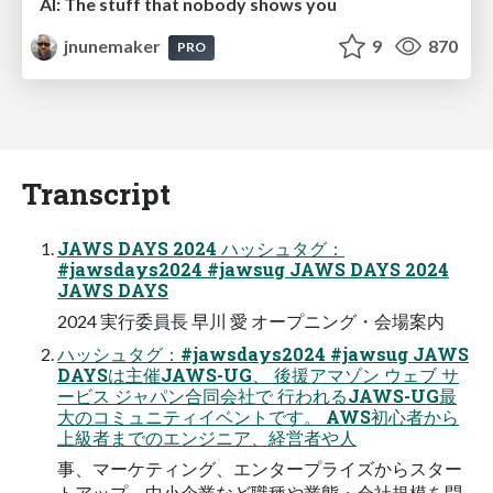
AI: The stuff that nobody shows you
jnunemaker
9
870
PRO
Transcript
JAWS DAYS 2024 ハッシュタグ：
#jawsdays2024 #jawsug JAWS DAYS 2024
JAWS DAYS
2024 実行委員長 早川 愛 オープニング・会場案内
ハッシュタグ：#jawsdays2024 #jawsug JAWS
DAYSは主催JAWS-UG、 後援アマゾン ウェブ サ
ービス ジャパン合同会社で 行われるJAWS-UG最
大のコミュニティイベントです。 AWS初心者から
上級者までのエンジニア、経営者や人
事、マーケティング、エンタープライズからスター
トアップ、中小企業など職種や業態・会社規模を問