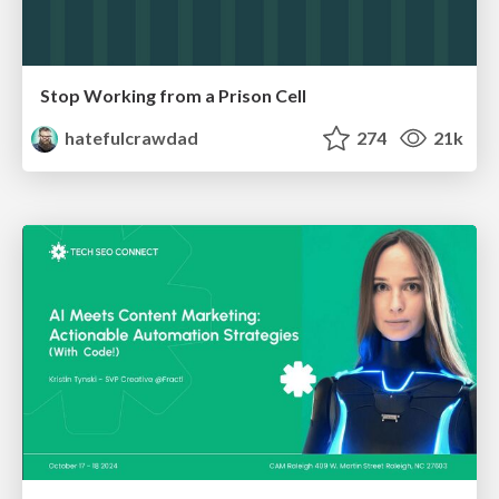
Stop Working from a Prison Cell
hatefulcrawdad
274
21k