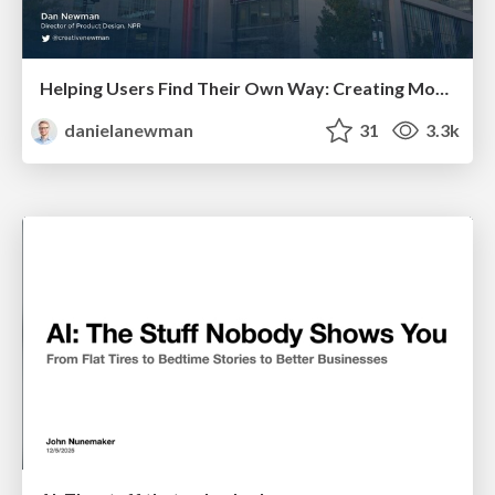
Helping Users Find Their Own Way: Creating Modern Search Experiences
danielanewman
31
3.3k