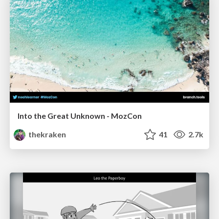
Into the Great Unknown - MozCon
thekraken
41
2.7k