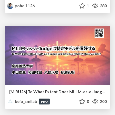
yohei1126
1
280
[MIRU26] To What Extent Does MLLM-as-a-Judge Exhibit Cross-Model Preference Bias?
keio_smilab
0
200
PRO