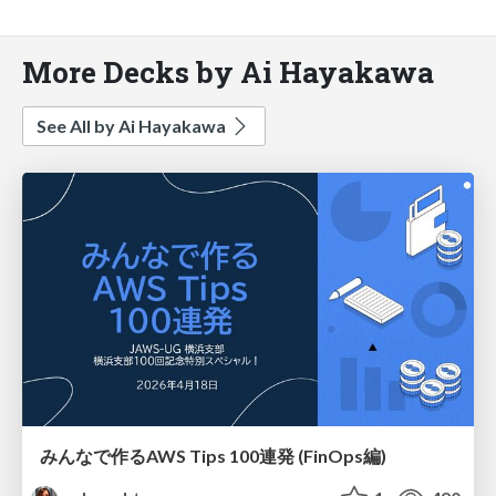
More Decks by Ai Hayakawa
See All by Ai Hayakawa
みんなで作るAWS Tips 100連発 (FinOps編)