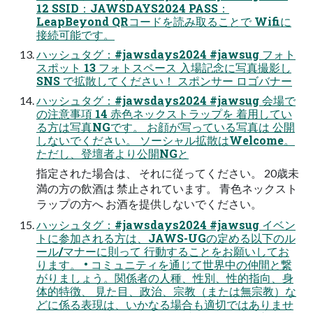
12 SSID：JAWSDAYS2024 PASS：
LeapBeyond QRコードを読み取ることで Wifiに
接続可能です。
ハッシュタグ：#jawsdays2024 #jawsug フォト
スポット 13 フォトスペース 入場記念に写真撮影し
SNS で拡散してください！ スポンサー ロゴバナー
ハッシュタグ：#jawsdays2024 #jawsug 会場で
の注意事項 14 赤色ネックストラップを 着用してい
る方は写真NGです。 お顔が写っている写真は 公開
しないでください。 ソーシャル拡散はWelcome。
ただし、登壇者より公開NGと
指定された場合は、 それに従ってください。 20歳未
満の方の飲酒は 禁止されています。 青色ネックスト
ラップの方へ お酒を提供しないでください。
ハッシュタグ：#jawsdays2024 #jawsug イベン
トに参加される方は、JAWS-UGの定める以下のル
ール/マナーに則って 行動することをお願いしてお
ります。 • コミュニティを通じて世界中の仲間と繋
がりましょう。関係者の人種、性別、性的指向、身
体的特徴、 見た目、政治、宗教（または無宗教）な
どに係る表現は、いかなる場合も適切ではありませ