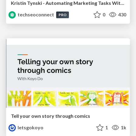
Kristin Tynski - Automating Marketing Tasks With AI
techseoconnect
0
430
PRO
Tell your own story through comics
letsgokoyo
1
1k