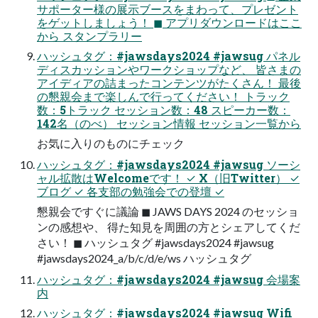
サポーター様の展示ブースをまわって、プレゼント
をゲットしましょう！ ◼ アプリダウンロードはここ
から スタンプラリー
ハッシュタグ：#jawsdays2024 #jawsug パネル
ディスカッションやワークショップなど、 皆さまの
アイディアの詰まったコンテンツがたくさん！ 最後
の懇親会まで楽しんで行ってください！ トラック
数：5トラック セッション数：48 スピーカー数：
142名（のべ） セッション情報 セッション一覧から
お気に入りのものにチェック
ハッシュタグ：#jawsdays2024 #jawsug ソーシ
ャル拡散はWelcomeです！ ✓ X（旧Twitter） ✓
ブログ ✓ 各支部の勉強会での登壇 ✓
懇親会ですぐに議論 ◼ JAWS DAYS 2024 のセッショ
ンの感想や、 得た知見を周囲の方とシェアしてくだ
さい！ ◼ ハッシュタグ #jawsdays2024 #jawsug
#jawsdays2024_a/b/c/d/e/ws ハッシュタグ
ハッシュタグ：#jawsdays2024 #jawsug 会場案
内
ハッシュタグ：#jawsdays2024 #jawsug Wifi