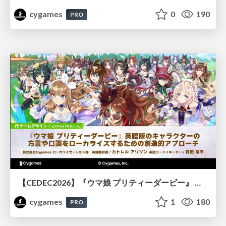
cygames
0
190
PRO
【CEDEC2026】『ウマ娘 プリティーダービー』 英語版のキャラクターの方言や口調をローカライズするための創造的アプローチ
cygames
1
180
PRO