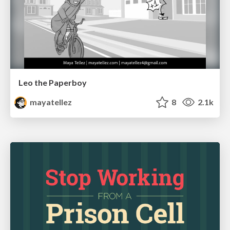
Leo the Paperboy
mayatellez
8
2.1k