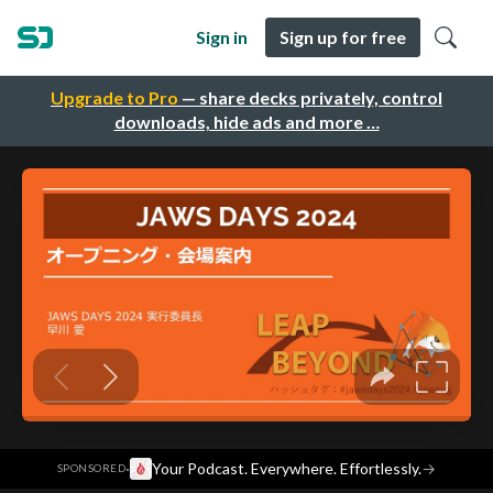
Sign in
Sign up for free
Upgrade to Pro
— share decks privately, control
downloads, hide ads and more …
·
Your Podcast. Everywhere. Effortlessly.
→
SPONSORED