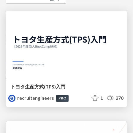
トヨタ⽣産⽅式(TPS)⼊⾨
recruitengineers
1
270
PRO