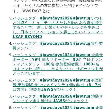
わず、たくさんの方に参加いただけるイベントで
す。 JAWS DAYS とは
ハッシュタグ：#jawsdays2024 #jawsug いつも
とは違うコミュニティの人たちと触れあう場を提供
することで、 新しい繋がりやチャレンジを生み出
し、日本でイノベーションを起こしたい！ テーマ：
LEAP BEYOND
ハッシュタグ：#jawsdays2024 #jawsug 実行委
員メンバー
ハッシュタグ：#jawsdays2024 #jawsug 企業サ
ポーター：79社 個人サポーター：80名 当日ボラン
ティアスタッフ：100名 参加登録者数： 1080+名
（キャンセル待ち、ごめんなさい） サポートありが
とうございます！
ハッシュタグ：#jawsdays2024 #jawsug 有楽町
線 東池袋駅 サンシャインシティ側の改札（6・7出
口方面） 池袋をJAWSがジャック！
ハッシュタグ：#jawsdays2024 #jawsug 池袋サ
ンシャイン通り 池袋をJAWSがジャック！
ハッシュタグ：#jawsdays2024 #jawsug ◼ 企業