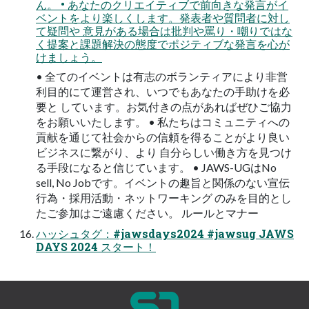
ん。 • あなたのクリエイティブで前向きな発言がイ
ベントをより楽しくします。発表者や質問者に対し
て疑問や 意見がある場合は批判や罵り・嘲りではな
く提案と課題解決の態度でポジティブな発言を心が
けましょう。
• 全てのイベントは有志のボランティアにより非営
利目的にて運営され、いつでもあなたの手助けを必
要と しています。お気付きの点があればぜひご協力
をお願いいたします。 • 私たちはコミュニティへの
貢献を通じて社会からの信頼を得ることがより良い
ビジネスに繋がり、より 自分らしい働き方を見つけ
る手段になると信じています。 • JAWS-UGはNo
sell, No Jobです。イベントの趣旨と関係のない宣伝
行為・採用活動・ネットワーキング のみを目的とし
たご参加はご遠慮ください。 ルールとマナー
ハッシュタグ：#jawsdays2024 #jawsug JAWS
DAYS 2024 スタート！