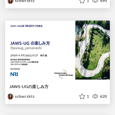
schwrzktz
1
490
JAWS-UGの楽しみ方
schwrzktz
1
620