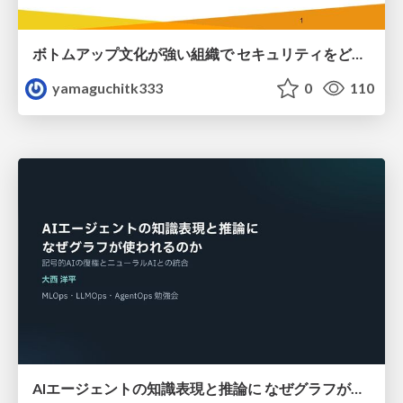
ボトムアップ文化が強い組織で セキュリティをどう根付かせていくかの現在進行形の話 / Making Security Stick in a Bottom-Up Organization
yamaguchitk333
0
110
AIエージェントの知識表現と推論に なぜグラフが使われるのか - 記号的AIの復権とニューラルAIとの統合