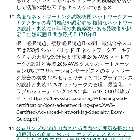
る  オンプレミスでのネットワーク実務経験を活か
して活躍の場を広げる キッカケにできる 8
高度なネットワーキング試験概要 ネットワークアー
キテクチャの専門知識を認定する 複雑なネットワー
ク設計・実装に５年間の実務経験がある受験者を想
定  出題範囲  問題形式  170分 
択一選択問題、複数選択問題  65問、最低合格スコ
アは750点 9 ハイブリッド IT ネットワークアーキテ
クチャの大規な設計および実装 24% AWS ネットワ
ークの設計と実装 28% AWS タスクのオートメーシ
ョン 8% アプリケーションサービスとのネットワー
ク統合の構成 14% セキュリティとコンプライアンス
の設計と実装 12% ネットワークの管理、最適化、ト
ラブルシューティング 14% 出典：ANS-C00 試験ガ
イド（https://d1.awsstatic.com/ja_JP/training-and-
certification/docs-advnetworking-spec/AWS-
Certified-Advanced-Networking-Specialty_Exam-
Guide.pdf）
公式サンプル問題 出題される問題の雰囲気を掴む 出
題範囲ある企業において、オンプレミスネットワー
クに対して IP アドレス範囲 11.11.0.0/16 が割り 当