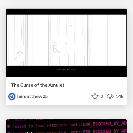
The Curse of the Amulet
leimatthew05
2
14k