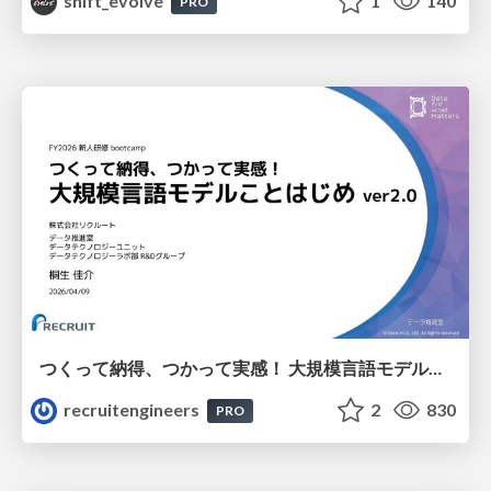
shift_evolve
1
140
PRO
つくって納得、つかって実感！ 大規模言語モデルことはじめ ver2.0
recruitengineers
2
830
PRO