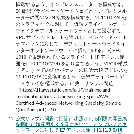
転送す るよう、オンプレミスルーターを構成する。
D) 仮想プライベートゲートウェイとオンプレミスル
ーターの間の VPN 接続を構成する。11.11.0.0/24 宛
のトラフィッ クに対して、仮想プライベートゲート
ウェイをデフォルトゲートウェイとして設定する。
VPC サブネットルートを追 加し、インターネットト
ラフィックに対して、デフォルトゲートウェイをイ
ンターネットゲートウェイに振り向ける。 E) RFC
1918 で規定されているプライベート IP アドレス範
囲 (例: 10.10.10.0/24) を割り当てるよう、VPCを構成
す る。すべての送信パケットの送信元 IP アドレスを
11.11.0.0/16 に変換するよう、仮想プライベートゲ
ートウェイを 構成する。 出典：サンプル問題
（https://d1.awsstatic.com/ja_JP/training-and-
certification/docs-advnetworking-spec/AWS-
Certified-Advanced-Networking-Specialty_Sample-
Questions.pdf） 10
公式サンプル問題（回答） 出題される問題の雰囲気
を掴む 出題範囲ある企業において、オンプレミスネ
ットワークに対して IP アドレス範囲 11.11.0.0/16