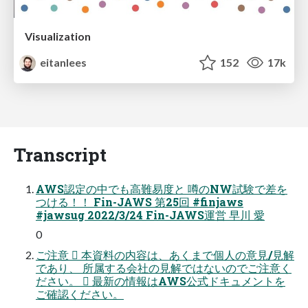
Visualization
eitanlees
152
17k
Transcript
AWS認定の中でも高難易度と 噂のNW試験で差を
つける！！ Fin-JAWS 第25回 #finjaws
#jawsug 2022/3/24 Fin-JAWS運営 早川 愛
0
ご注意  本資料の内容は、あくまで個人の意見/見解
であり、 所属する会社の見解ではないのでご注意く
ださい。  最新の情報はAWS公式ドキュメントを
ご確認ください。