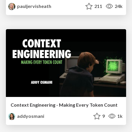
pauljervisheath
211
24k
Context Engineering - Making Every Token Count
addyosmani
9
1k