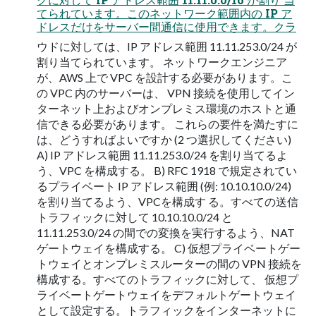
てられています。このネットワーク範囲内の IP ア
ドレスだけをサーバー間通信に使用できます。クラ
ウドに対しては、IP アドレス範囲 11.11.253.0/24 が
割り当てられています。 ネットワークエンジニア
が、AWS 上で VPC を設計する必要があります。こ
の VPC 内のサーバーは、 VPN 接続を使用してイン
ターネット上およびオンプレミス環境のホストと通
信できる必要があります。 これらの要件を満たすに
は、どうすればよいですか (2 つ選択してください)
A) IP アドレス範囲 11.11.253.0/24 を割り当てるよ
う、VPC を構成する。 B) RFC 1918 で規定されてい
るプライベート IP アドレス範囲 (例: 10.10.10.0/24)
を割り当てるよう、VPCを構成す る。すべての送信
トラフィックに対して 10.10.10.0/24 と
11.11.253.0/24 の間での変換を実行するよう、NAT
ゲートウェイを構成する。 C) 仮想プライベートゲー
トウェイとオンプレミスルーターの間の VPN 接続を
構成する。すべてのトラフィックに対して、 仮想プ
ライベートゲートウェイをデフォルトゲートウェイ
として設定する。トラフィックをインターネットに