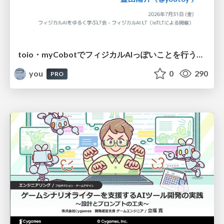
toio・myCobotでフィジカルAIっぽいことを行うための検討（とりあえず調査） / フィジカルAI LT（IoTLTによる開催）
you
0
290
PRO