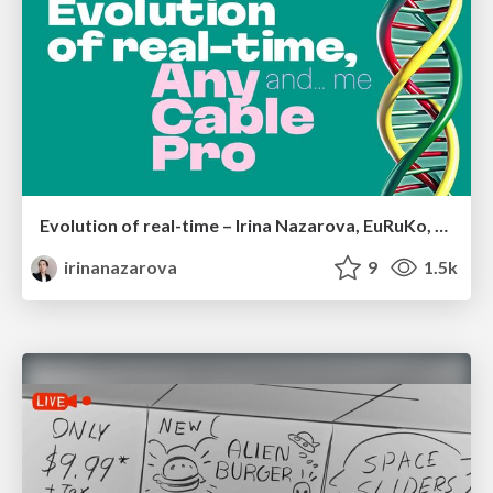
Evolution of real-time – Irina Nazarova, EuRuKo, 2024
irinanazarova
9
1.5k