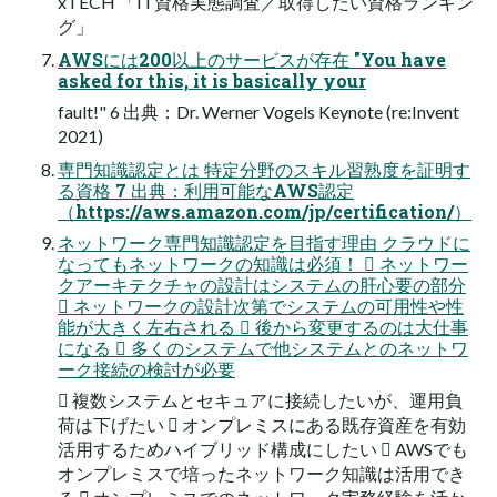
xTECH 「IT資格実態調査／取得したい資格ランキン
グ」
AWSには200以上のサービスが存在 "You have
asked for this, it is basically your
fault!" 6 出典：Dr. Werner Vogels Keynote (re:Invent
2021)
専門知識認定とは 特定分野のスキル習熟度を証明す
る資格 7 出典：利用可能なAWS認定
（https://aws.amazon.com/jp/certification/）
ネットワーク専門知識認定を目指す理由 クラウドに
なってもネットワークの知識は必須！  ネットワー
クアーキテクチャの設計はシステムの肝心要の部分
 ネットワークの設計次第でシステムの可用性や性
能が大きく左右される  後から変更するのは大仕事
になる  多くのシステムで他システムとのネットワ
ーク接続の検討が必要
 複数システムとセキュアに接続したいが、運用負
荷は下げたい  オンプレミスにある既存資産を有効
活用するためハイブリッド構成にしたい  AWSでも
オンプレミスで培ったネットワーク知識は活用でき