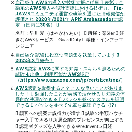
自己紹介 AWSの導入や技術支援に従事  表彰：金
融系のAWS導入や設計支援における技術力、 Fin-
JAWSコミュニティ運営や執筆を通じた情報発信が
評価され 2020年/2021年 APN Ambassadorに認
定 （国内に30名） 
名前：早川 愛（はやかわ あい）  所属：某SIer  好
きなAWSサービス：GuardDuty  職種：インフラエ
ンジニア
自己紹介 試験に役立つ問題集を執筆しています 3
2022年2月発売！
AWS認定 AWSに関する知識・スキルを測るための
試験 4 出典：利用可能なAWS認定
（https://aws.amazon.com/jp/certification/）
AWS認定を取得すると？ こんな良いことがありま
した！  勉強したことが実務で活かせる  知識の体
系的な整理ができる  バッジを並べてスキルを証明
できる  バッジを並べて先輩を威圧できる（!?）
 顧客への提案に説得力が増す  試験の半額バウチ
ャー入手できる  所属企業のプレゼンスが向上する
 認定者グッズを入手できる＠re:Invent 5 日経