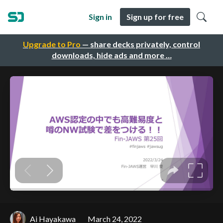
Sign in
Sign up for free
Upgrade to Pro
— share decks privately, control
downloads, hide ads and more …
Ai Hayakawa
March 24, 2022