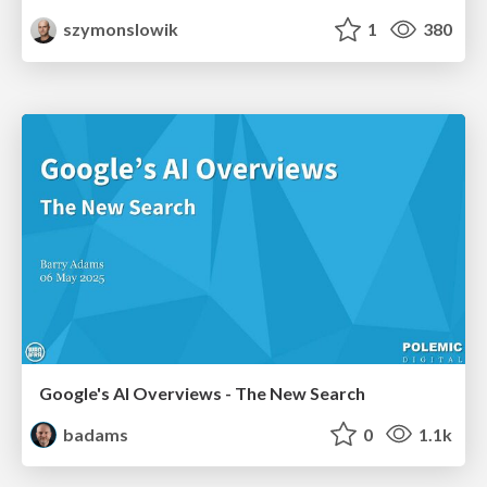
szymonslowik
1
380
Google's AI Overviews - The New Search
badams
0
1.1k