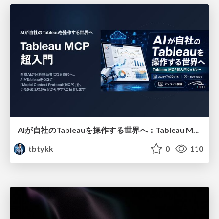
AIが自社のTableauを操作する世界へ：Tableau MCP超入門
tbtykk
0
110