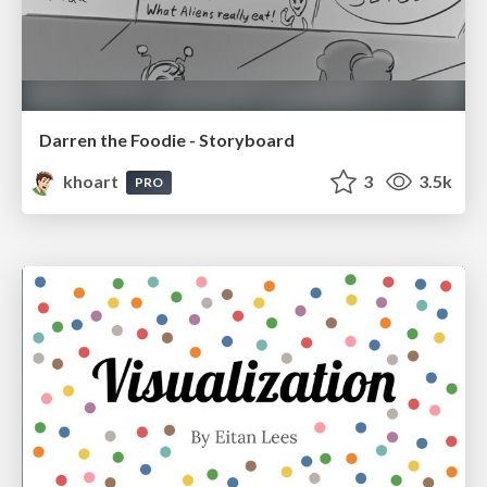
Darren the Foodie - Storyboard
khoart
3
3.5k
PRO