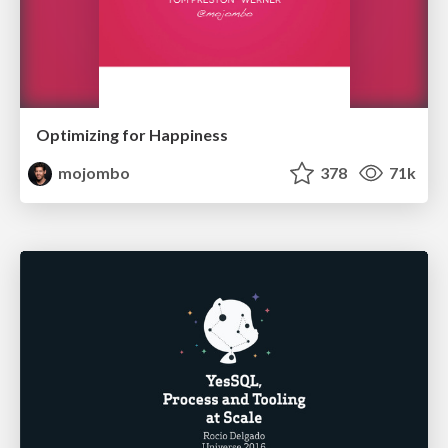
Optimizing for Happiness
mojombo
378
71k