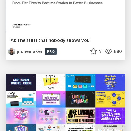
AI: The stuff that nobody shows you
jnunemaker
9
880
PRO