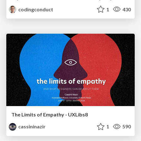
codingconduct
1
430
The Limits of Empathy - UXLibs8
cassininazir
1
590