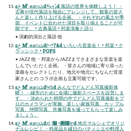
ԑࢢ ͑Μʹͪ ͷ෩ܠdམޠͱ͓ࣳډd 落語の世界を体験しよう！ ・
古典や現代落語を独⾃にアレンジして、観客の皆さ
んと楽しく作り上げる企画。 ・それぞれの⾵⼟や季
節、イベントに合わせた演⽬を取り揃えることが可
能です。 • 古典落語 • 邦楽演奏と語り
• 演劇的演出と落語 他
ԑࢢ ͑Μʹͪ ͷ෩ܠdԻָ-*7&d いろいろ⾳楽会！ • 邦楽 • ク
ラッシック • POPS
• JAZZ 他 ・邦楽からJAZZまでさまざまな⾳楽を楽
しんでいただく企画。 ・皆さんの地域に寄り添った
楽曲をセレクトしたり、地元や地元にちなんだ⾳楽
家さんとの コラボ企画も⽴案可能です。
ԑࢢ ͑Μʹͪ ͷ෩ܠdࣸਅձd みんなでどんどん写真撮影体
験！ ・縁市のために会場に撮影スペースを設営しま
す。 ・決められた時間の中でどんどん写真撮影をプ
ロのカメラマンが実施、楽しい家族写真、カッ プル
写真、仲間写真、肖像写真を撮ってもらって楽しみ
ましょう。
ԑࢢ ͑Μʹͪ ͷ෩ܠdಛ࢈඼ ৽঎඼اըd 地元マルシェでオリジ
ナルレシピ！ ・特産品を縁⽇のパティシエや料理⼈