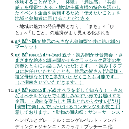
体験することができ、「体験」「満⾜感」「共創
感」を獲得で きる ・地域*主催者様の特⾊を活かし
たイベント企画を実施するため「伝えたいこと」を
地域と参加者に届 けることができる
・地域の魅⼒の発信⼿段となり、「まち」×「ひ
と」×「しごと」の連携がより⾒える化される
ԑࢢ ͑Μʹͪ ͱ͸ɾɾɾ 地元のみさなん参加型で共に結ぶ縁の
マーケット
ԑࢢ ͑Μʹͪ ͷ෩ܠdԻָͱֆຊd 親⼦・読み聞かせ⾳楽会 ・さ
まざまな絵本の読み聞かせをクラッシック⾳楽の⽣
演奏とともにお楽しみいただけます。 ・読み⼿をプ
ロにお任せいただくことも、地元の皆さん(⽗⺟様・
祖⽗⺟様など)でご参加いた だくことも可能です。
（ご指南させていただきます。）
ԑࢢ ͑Μʹͪ ͷ෩ܠd໊ۂͱ͓ࣳډd オペラを楽しく知ろう！ ・有名
なオペラをどなたでも親しみやすい形でお届けする
企画。 ・趣向を凝らした演出とわかりやすい[語り]
[演技]で楽しんでいただけるコンテンツを多数ご ⽤
意しております。 • 動物の謝⾁祭：サン＝サーンス •
ヘンゼルとグレーテル：エンゲルベルト・フンパー
ディンク • ジャンニ・スキッキ：プッチーニ 他