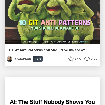
10 Git Anti Patterns You Should be Aware of
lemiorhan
659
62k
PRO