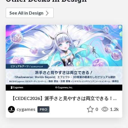
See All in Design
【CEDEC2026】派手さと見やすさは両立できる！『Shadowverse: Worlds Beyond』エフェクト・3D背景の超進化したビジュアル設計
cygames
0
1.2k
PRO