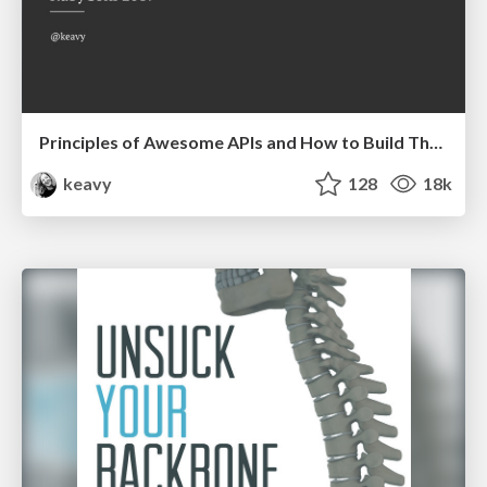
Principles of Awesome APIs and How to Build Them.
keavy
128
18k