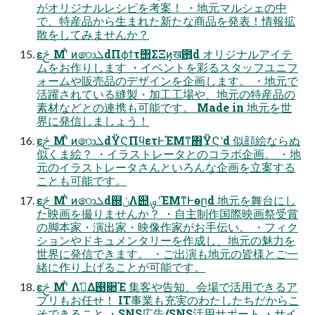
がオリジナルレシピを考案！ ・地元マルシェの中
で、特産品から⽣まれた新たな商品を発表！情報拡
散をしてみませんか？
ԑࢢ ͑Μʹͪ ͷ෩ܠdΠϕϯτ΢ΣΞͷ͓ख఻͍d オリジナルアイテ
ムをお作りします ・イベントを彩るスタッフユニフ
ォームや販売品のデザインを企画します。 ・地元で
活躍されている縫製・加⼯⼯場や、地元の特産品の
素材などとの連携も可能です。 Made in 地元を世
界に発信しましょう！
ԑࢢ ͑Μʹͪ ͷ෩ܠdΫϚΠϥετͰΈΜͳ΋ΫϚʹd 似顔絵ならぬ
似くま絵？ ・イラストレータとのコラボ企画。 ・地
元のイラストレータさんといろんな企画を⽴案する
ことも可能です。
ԑࢢ ͑Μʹͪ ͷ෩ܠd஍ݩΛ୊ࡐʹΈΜͳͰөըd 地元を舞台にし
た映画を撮りませんか？ ・⾃主制作国際映画祭受賞
の脚本家・演出家・映像作家がお⼿伝い。 ・フィク
ションやドキュメンタリーを作成し、地元の魅⼒を
世界に発信できます。 ・ご出演も地元の皆様とご⼀
緒に作り上げることが可能です。
ԑࢢ ͑Μʹͪ Λࢧ͑Δ࢓૊Έ 集客や告知、会場で活⽤できるア
プリもお任せ！ IT事業も充実のわたしたちだからこ
そできること ・SNS広告/SNS活⽤サポート ・サイ