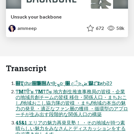
Unsuck your backbone
ammeep
672
58k
Transcript
஍Ҭ׆ੑԽɾ஍Ҭ૑੒ΛসإͰܨ͙օ༷΁ දݱऀͱڞʹ๰͙z͑ʹ͠zͷϦϨʔ
ͲΜͳਓͨͪʹʁ ͲΜͳޮՌ͕ʁ 地⽅創⽣推進事務局の皆様・企業
の地域共創チームの皆様 移住・関係⼈⼝・まちおこ
し/地域おこし協⼒隊の皆様 ・まち/地域の本当の魅
⼒の発⾒ ・適正なファン層の獲得 ・循環型のアプロ
ーチが⽣み出す段階的な関係⼈⼝の構築
45&1 エリアの魅⼒再発⾒塾！ ・その地域が持つ素
晴らしい魅⼒をみなさんとディスカッションをする
中で導き出します。