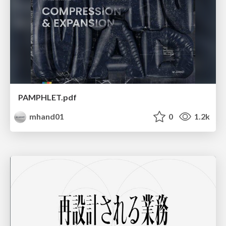
PAMPHLET.pdf
mhand01
0
1.2k