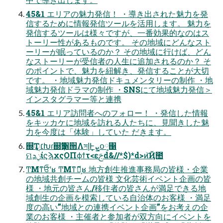
45&1 エリアの魅⼒発信！ ・導き出された魅⼒を発
信するために情報発信ツールを活⽤します。 魅⼒を
発信するツールは様々ですが、⼀番効果的なのはス
トーリー性があるものです。 その地域にどんなスト
ーリーが眠っているのか？ その地域に⾏けば、どん
なストーリーが受信者の⼈⽣に追加されるのか？ そ
のポイントで、魅⼒を紐解き、発信することが⼤切
です。 ・地域魅⼒発信ドキュメンタリーの制作 ・地
域魅⼒発信ドラマの制作 ・SNSにて地域魅⼒発信＞
インスタグラマー等と連携
45&1 エリア訪問者へのフォロー！ ・発信した情報
をキッカケに地域を訪れる⼈たちに、⾒聞きした魅
⼒を今度は「体験」していた だきます。
஍Ҭ׆ੑԽɾ஍Ҭ૑੒ΛসإͰܨ͙օ༷΁
ମݧܕίϛϡχςΟΠϕϯτ<ԑࢢd&//*$)*d>ͷ͝Ҋ಺
ͲΜͳਓͨͪʹʁ ͲΜͳޮՌ͕ʁ 地⽅創⽣推進事務局の皆様・企業
の地域共創チームの皆様 ⽂化芸術イベント企画の皆
様 ・地元の皆さん/移住者の皆さんが満⾜できる地
域創⽣の企画を模索している⾃治体のお客様 ・満⾜
度の⾼い”地域との連携イベント企画”をお考えの企
業のお客様 ・主催者と参加者が双⽅向にイベントを