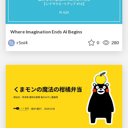
Where Imagination Ends AI Begins
r5ni4
0
280