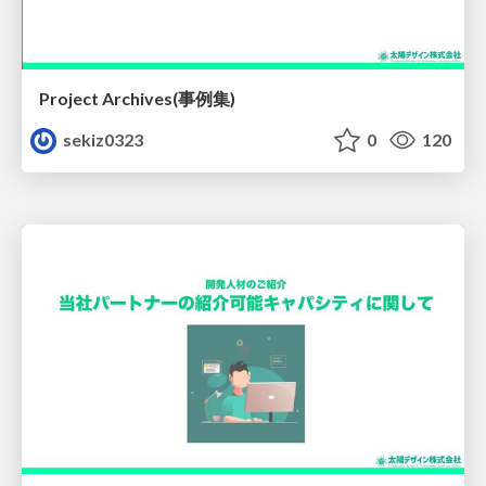
Project Archives(事例集)
sekiz0323
0
120