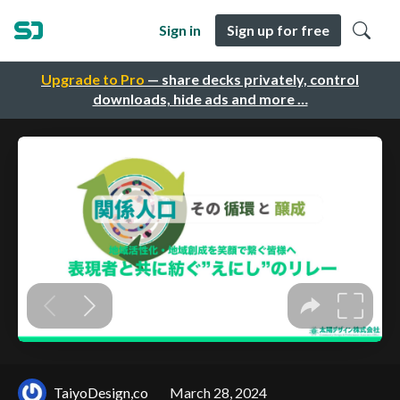
Sign in
Sign up for free
Upgrade to Pro
— share decks privately, control
downloads, hide ads and more …
TaiyoDesign,co
March 28, 2024