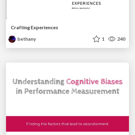
Crafting Experiences
bethany
1
240