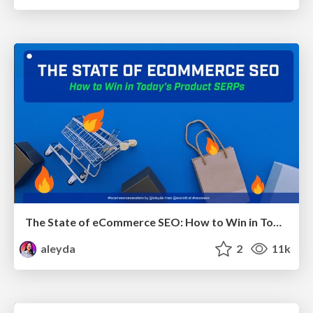
The State of eCommerce SEO: How to Win in Today's Products SERPs - #SEOweek
aleyda
2
11k