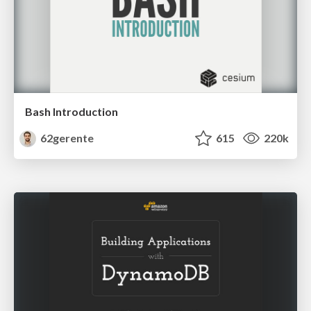
Bash Introduction
62gerente
615
220k