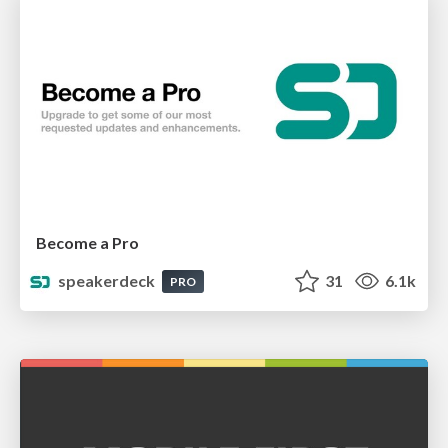
Become a Pro
speakerdeck
31
6.1k
PRO