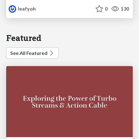
leafyoh
0
130
Featured
See All Featured