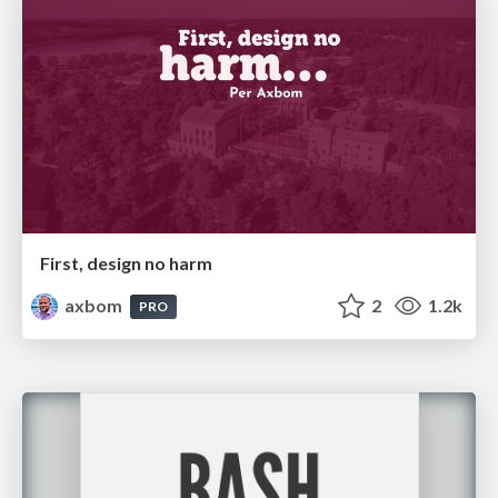
First, design no harm
axbom
2
1.2k
PRO