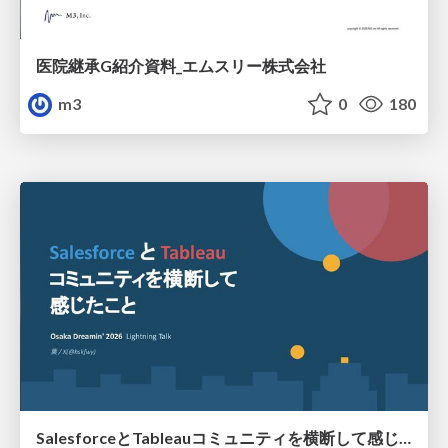
医院継承G紹介資料_エムスリー株式会社
m3
0
180
SalesforceとTableauコミュニティを横断して感じたこと（Osaka Dreamin）