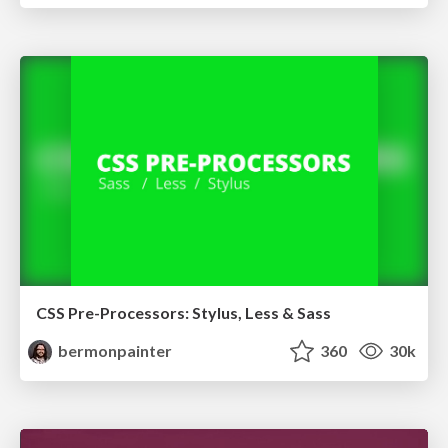
CSS Pre-Processors: Stylus, Less & Sass
bermonpainter
360
30k