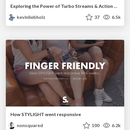
Exploring the Power of Turbo Streams & Action Cable | RailsConf2023
kevinliebholz
37
6.5k
How STYLIGHT went responsive
nonsquared
100
6.2k