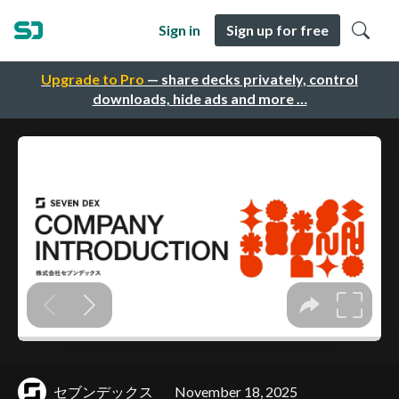
Sign in
Sign up for free
Upgrade to Pro
— share decks privately, control
downloads, hide ads and more …
セブンデックス
November 18, 2025