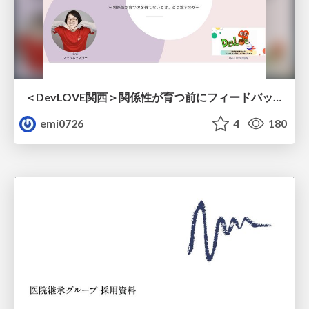
＜DevLOVE関西＞関係性が育つ前にフィードバックを届ける ～関係性が育つのを待てないとき、どう渡すのか～
emi0726
4
180