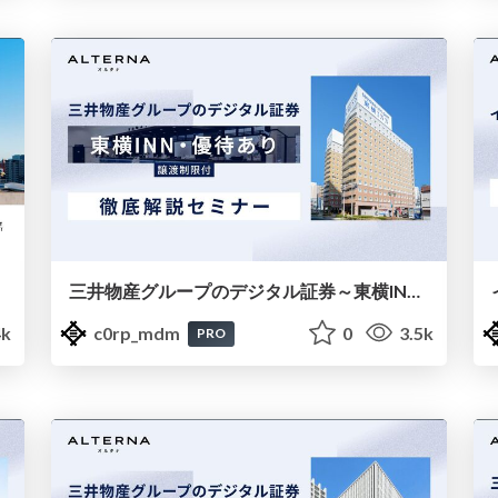
三井物産グループのデジタル証券～東横INN・優待あり～（譲渡制限付）徹底解説セミナー
4k
c0rp_mdm
0
3.5k
PRO