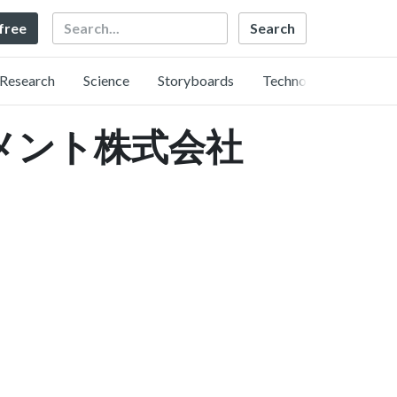
Search
 free
Research
Science
Storyboards
Technology
メント株式会社