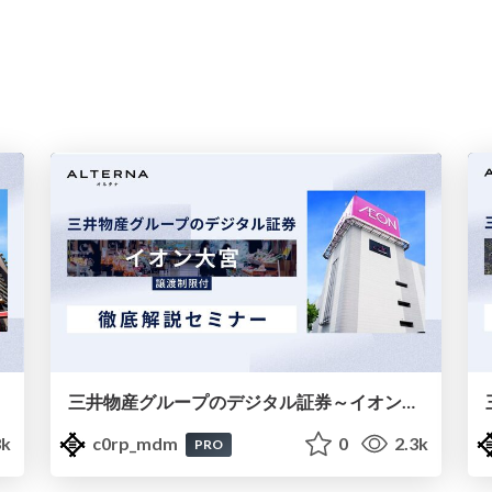
三井物産グループのデジタル証券～イオン大宮～徹底解説セミナー
3k
c0rp_mdm
0
2.3k
PRO