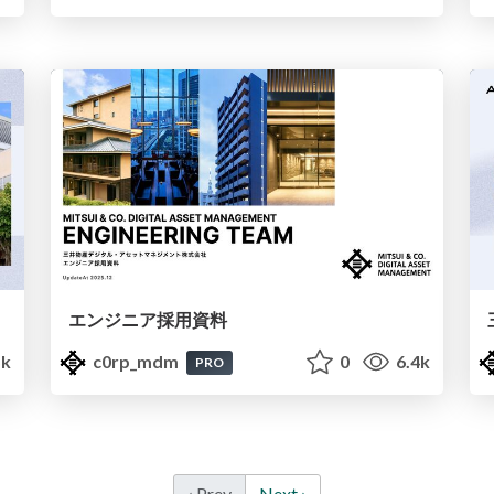
エンジニア採用資料
5k
c0rp_mdm
0
6.4k
PRO
‹ Prev
Next ›