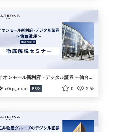
イオンモール新利府・デジタル証券 ～仙台近郊～徹底解説セミナー
c0rp_mdm
0
2.5k
PRO