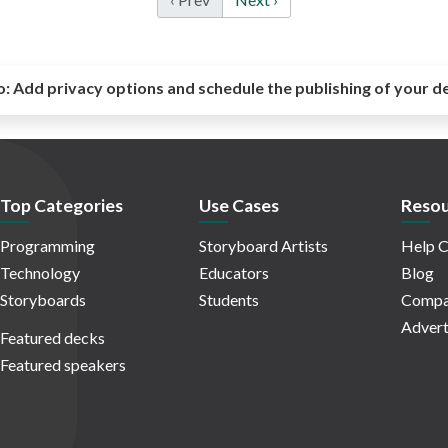
o:
Add privacy options and schedule the publishing of your d
Top Categories
Use Cases
Resou
Programming
Storyboard Artists
Help C
Technology
Educators
Blog
Storyboards
Students
Compa
Advert
Featured decks
Featured speakers