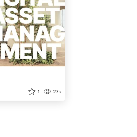
1
27k