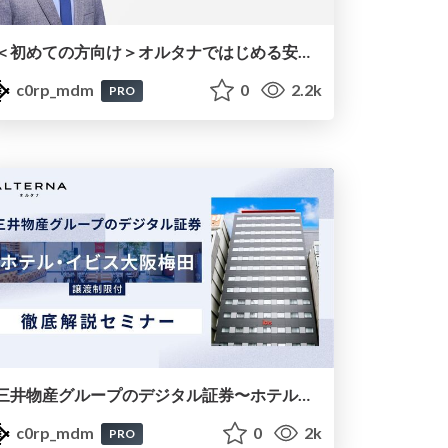
＜初めての方向け＞オルタナではじめる安定資産投資とは？（20250314）
c0rp_mdm
0
2.2k
PRO
三井物産グループのデジタル証券〜ホテル・イビス大阪梅田〜徹底解説セミナースライド（20241126）
c0rp_mdm
0
2k
PRO