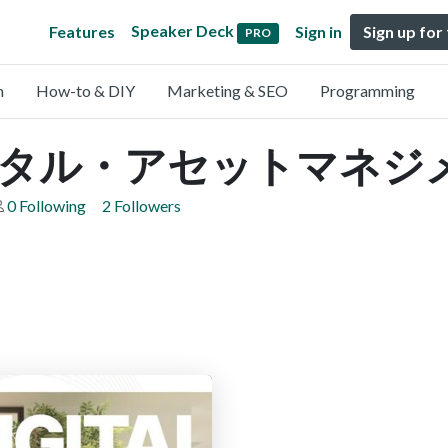
Speaker Deck
Features
Sign in
Sign up for
PRO
n
How-to & DIY
Marketing & SEO
Programming
タル・アセットマネジ
0 Following
2 Followers