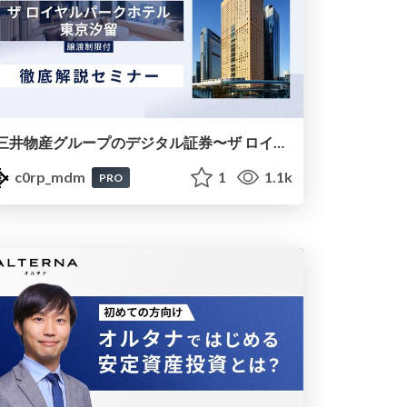
三井物産グループのデジタル証券〜ザ ロイヤルパークホテル 東京汐留〜再販売②徹底解説セミナースライド（20251008）
c0rp_mdm
1
1.1k
PRO