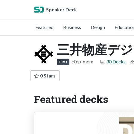
Speaker Deck
Featured
Business
Design
Educatio
三井物産デジ
c0rp_mdm
30 Decks
PRO
0 Stars
Featured decks