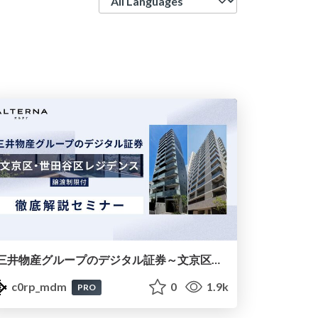
三井物産グループのデジタル証券～文京区・世田谷区レジデンス～徹底解説セミナー
c0rp_mdm
0
1.9k
PRO