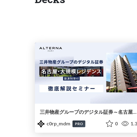
三井物産グループのデジタル証券～名古屋・大規模レジデンス～徹底解説セミナー
c0rp_mdm
0
1.
PRO