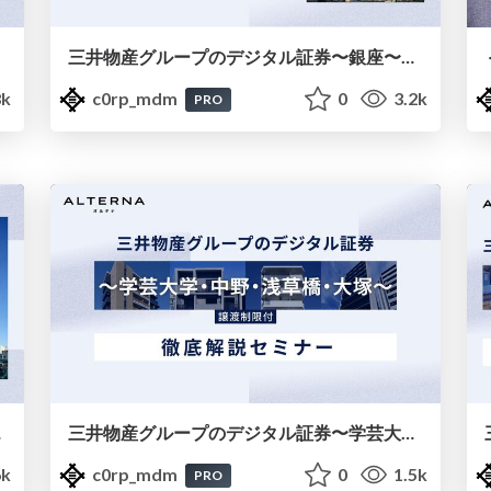
三井物産グループのデジタル証券〜銀座〜徹底解説セミナースライド（20250623）
8k
c0rp_mdm
0
3.2k
PRO
0207）
三井物産グループのデジタル証券〜学芸大学・中野・浅草橋・大塚〜徹底解説セミナースライド（20250129）
6k
c0rp_mdm
0
1.5k
PRO