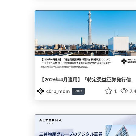
【2026年4月適用】「特定受益証券発行信託」税制改正について（オルタナのお客様向け）
c0rp_mdm
1
7.
PRO