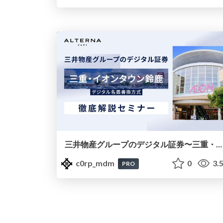
三井物産グループのデジタル証券〜三重・イオンタウン鈴鹿〜徹底解説セミナースライド（20241023）
c0rp_mdm
0
3.
PRO