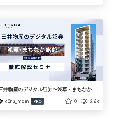
三井物産のデジタル証券〜浅草・まちなか旅館〜徹底解説セミナースライド（20240408）
c0rp_mdm
0
2.6k
PRO