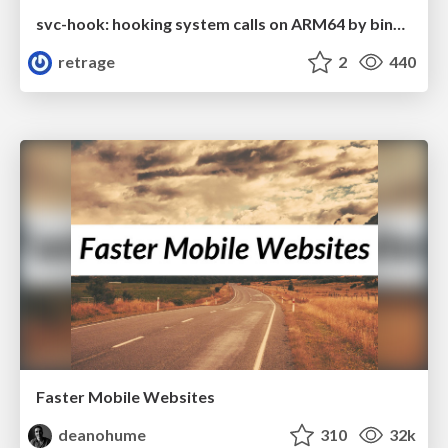
svc-hook: hooking system calls on ARM64 by binary rewriting
retrage
2
440
Faster Mobile Websites
deanohume
310
32k