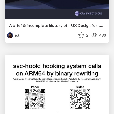
A brief & incomplete history of UX Design for the World Wide Web: 1989–2019
jct
2
430