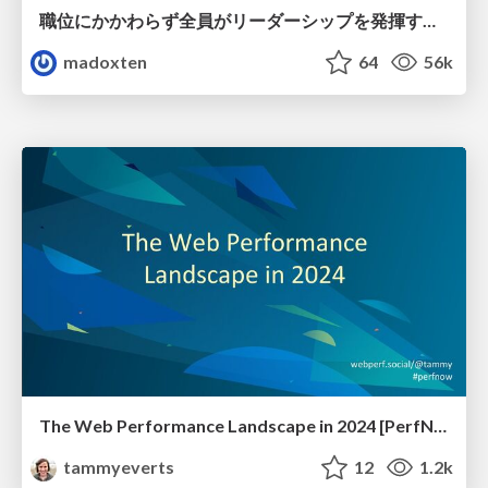
職位にかかわらず全員がリーダーシップを発揮するチーム作り / Building a team where everyone can demonstrate leadership regardless of position
madoxten
64
56k
The Web Performance Landscape in 2024 [PerfNow 2024]
tammyeverts
12
1.2k