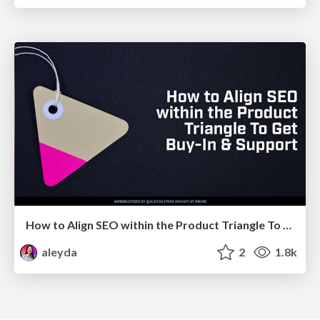
How to Align SEO within the Product Triangle To Get Buy-In & Support - #RIMC
aleyda
2
1.8k