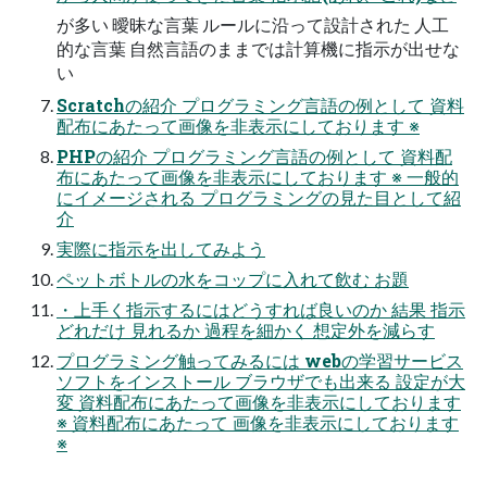
が多い 曖昧な言葉 ルールに沿って設計された 人工
的な言葉 自然言語のままでは計算機に指示が出せな
い
Scratchの紹介 プログラミング言語の例として 資料
配布にあたって画像を非表示にしております ※
PHPの紹介 プログラミング言語の例として 資料配
布にあたって画像を非表示にしております ※ 一般的
にイメージされる プログラミングの見た目として紹
介
実際に指示を出してみよう
ペットボトルの水をコップに入れて飲む お題
・上手く指示するにはどうすれば良いのか 結果 指示
どれだけ 見れるか 過程を細かく 想定外を減らす
プログラミング触ってみるには webの学習サービス
ソフトをインストール ブラウザでも出来る 設定が大
変 資料配布にあたって画像を非表示にしております
※ 資料配布にあたって 画像を非表示にしております
※