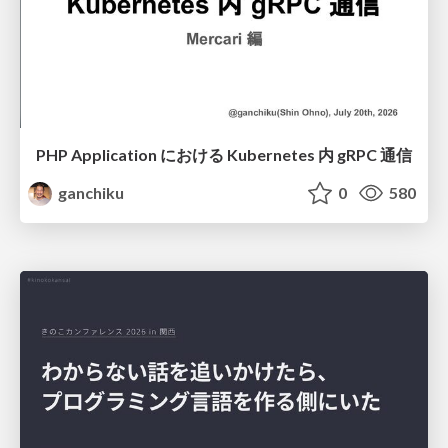
PHP Application における Kubernetes 内 gRPC 通信
ganchiku
0
580