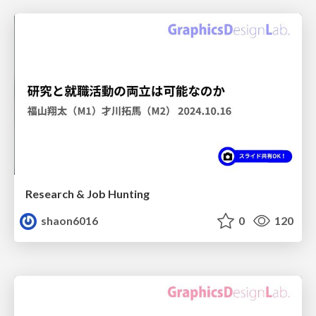
Research & Job Hunting
shaon6016
0
120