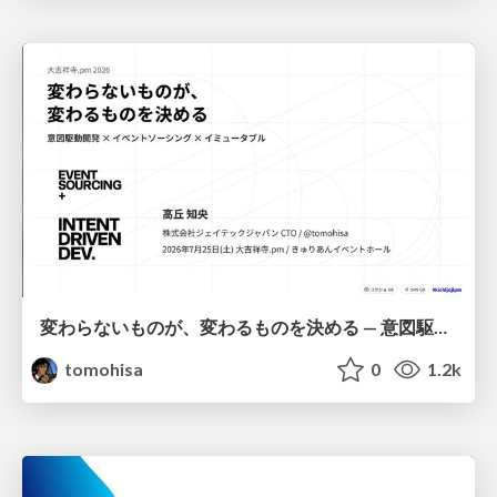
変わらないものが、変わるものを決める — 意図駆動開発 × イベントソーシング × イミュータブル | What Doesn't Change Decides What Can — IDD × Event Sourcing × Immutability
tomohisa
0
1.2k