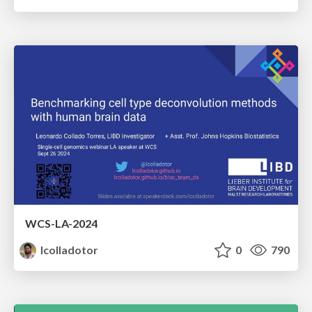
WCS-LA-2024
lcolladotor
0
790