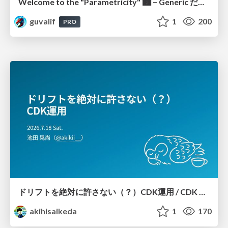
Welcome to the "Parametricity" 🏙️ − Generic だけど Specific な世界 −
guvalif
1
200
PRO
ドリフトを絶対に許さない（？）CDK運用 / CDK Ops with Zero Tolerance for Drifts (?)
akihisaikeda
1
170