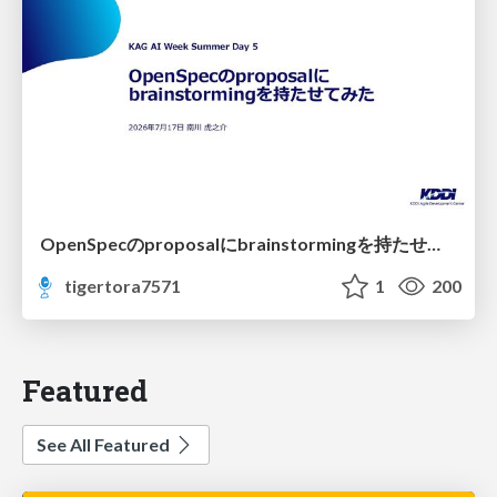
OpenSpecのproposalにbrainstormingを持たせてみた
tigertora7571
1
200
Featured
See All Featured