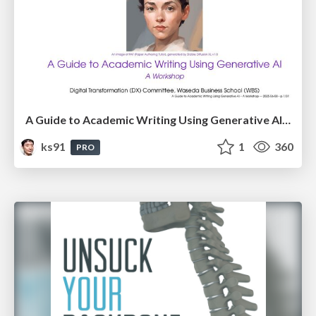
A Guide to Academic Writing Using Generative AI - A Workshop
ks91
1
360
PRO