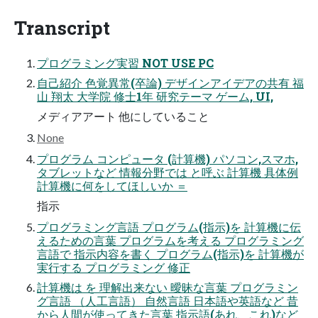
Transcript
プログラミング実習 NOT USE PC
自己紹介 色覚異常(卒論) デザインアイデアの共有 福
山 翔太 ⁨⁩大学院 修士1年 研究テーマ ゲーム, UI,
メディアアート 他にしていること
None
プログラム コンピュータ (計算機) パソコン,スマホ,
タブレットなど 情報分野では と呼ぶ 計算機 具体例
計算機に何をしてほしいか ＝
指示
プログラミング言語 プログラム(指示)を 計算機に伝
えるための言葉 プログラムを考える プログラミング
言語で 指示内容を書く プログラム(指示)を 計算機が
実行する プログラミング 修正
計算機は を 理解出来ない 曖昧な言葉 プログラミン
グ言語 （人工言語） 自然言語 日本語や英語など 昔
から人間が使ってきた言葉 指示語(あれ、これ)など