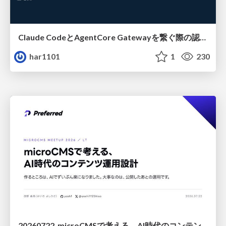
Claude CodeとAgentCore Gatewayを繋ぐ際の認証認可 / Authentication and authorization when connecting Claude Code with AgentCore Gateway
har1101
1
230
20260722_microCMSで考える、AI時代のコンテンツ運用設計