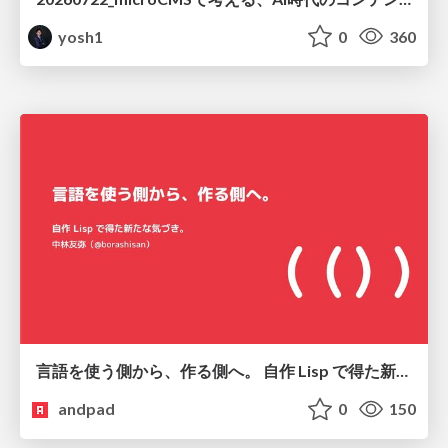
yosh1
0
360
言語を使う側から、作る側へ。 自作 Lisp で得た新たな気づき。
andpad
0
150