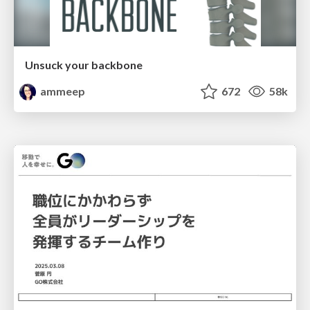
Unsuck your backbone
ammeep
672
58k