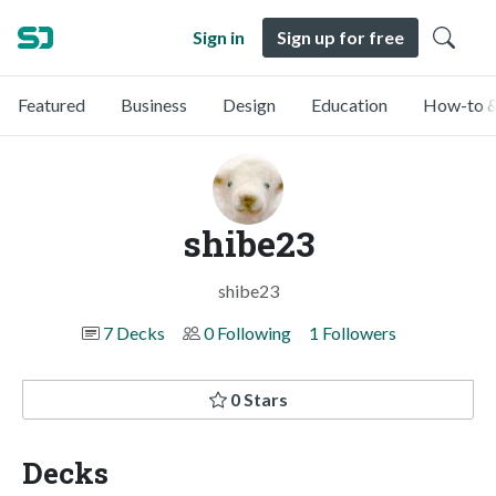
Sign in
Sign up for free
Featured
Business
Design
Education
How-to &
shibe23
shibe23
7 Decks
0 Following
1 Followers
0 Stars
Decks