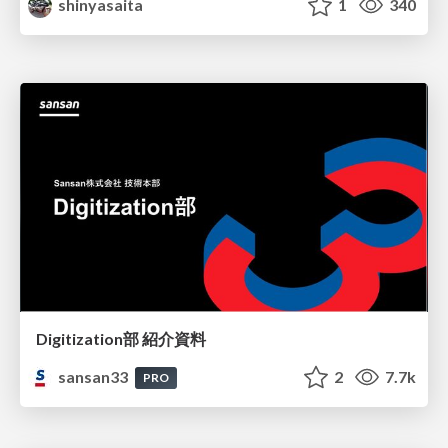
shinyasaita
1
340
Digitization部 紹介資料
sansan33
2
7.7k
PRO