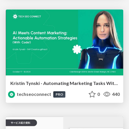
Kristin Tynski - Automating Marketing Tasks With AI
techseoconnect
0
440
PRO