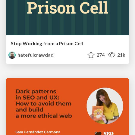
Stop Working from a Prison Cell
hatefulcrawdad
274
21k