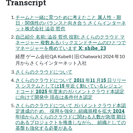
Transcript
チームと一緒に育つために考えたこと 属人性・期
日・関係性のバランスと向き合う さくらインターネ
ット株式会社 澁谷 哲也
自己紹介 名前: 澁谷 哲也 役割: さくらのクラウド マ
ネージャー 複数あるバックエンドチームのひとつで
マネージャーを務めています X: shibe_23
経歴 ゲーム会社QA Kubell ( 旧:Chatwork) 2024 年10
月からさくらインターネット入社
さくらのクラウドについて
さくらのクラウドについて 2011 年11 月15 日リリー
ス システムとしては15 年近く動いているレジェン
ドコード 2025 年度末のガバメントクラウド本認定
に向けて開発中 現在は条件付き認定
さくらのクラウドについて ガバメントクラウド本認
定達成のため、 採用を強化し組織規模を拡大 2024
年頃からさくらのクラウドに関わる人数が急増 期日
のあるプロジェクトを推進しながら、 組織としての
基盤も強化する必要がある