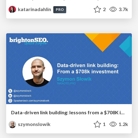
katarinadahlin
2
3.7k
PRO
Data-driven link building: lessons from a $708K investment (BrightonSEO talk)
szymonslowik
1
1.2k