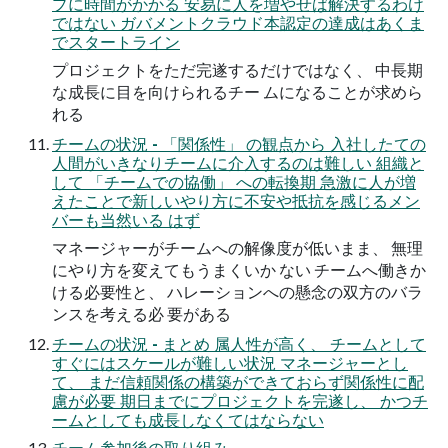
プに時間がかかる 安易に人を増やせば解決するわけ
ではない ガバメントクラウド本認定の達成はあくま
でスタートライン
プロジェクトをただ完遂するだけではなく、 中長期
な成長に目を向けられるチー ムになることが求めら
れる
チームの状況 - 「関係性」 の観点から 入社したての
人間がいきなりチームに介入するのは難しい 組織と
して 「チームでの協働」 への転換期 急激に人が増
えたことで新しいやり方に不安や抵抗を感じるメン
バーも当然いる はず
マネージャーがチームへの解像度が低いまま、 無理
にやり方を変えてもうまくいか ない チームへ働きか
ける必要性と、 ハレーションへの懸念の双方のバラ
ンスを考える必 要がある
チームの状況 - まとめ 属人性が高く、 チームとして
すぐにはスケールが難しい状況 マネージャーとし
て、 まだ信頼関係の構築ができておらず関係性に配
慮が必要 期日までにプロジェクトを完遂し、 かつチ
ームとしても成長しなくてはならない
チーム参加後の取り組み