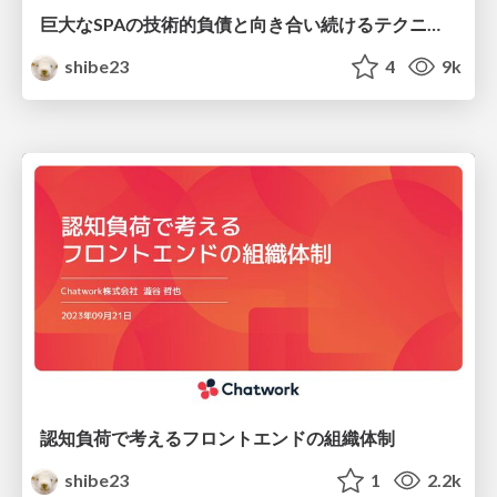
巨大なSPAの技術的負債と向き合い続けるテクニック(2023年秋)
shibe23
4
9k
認知負荷で考えるフロントエンドの組織体制
shibe23
1
2.2k