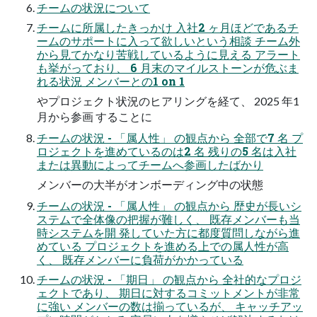
チームの状況について
チームに所属したきっかけ 入社2 ヶ月ほどであるチ
ームのサポートに入って欲しいという相談 チーム外
から見てかなり苦戦しているように見える アラート
も挙がっており、 6 月末のマイルストーンが危ぶま
れる状況 メンバーとの1 on 1
やプロジェクト状況のヒアリングを経て、 2025 年1
月から参画 することに
チームの状況 - 「属人性」 の観点から 全部で7 名 プ
ロジェクトを進めているのは2 名 残りの5 名は入社
または異動によってチームへ参画したばかり
メンバーの大半がオンボーディング中の状態
チームの状況 - 「属人性」 の観点から 歴史が長いシ
ステムで全体像の把握が難しく、 既存メンバーも当
時システムを開 発していた方に都度質問しながら進
めている プロジェクトを進める上での属人性が高
く、 既存メンバーに負荷がかかっている
チームの状況 - 「期日」 の観点から 全社的なプロジ
ェクトであり、 期日に対するコミットメントが非常
に強い メンバーの数は揃っているが、 キャッチアッ