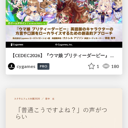
【CEDEC2026】『ウマ娘 プリティーダービー』 英語版のキャラクターの方言や口調をローカライズするための創造的アプローチ
cygames
1
180
PRO