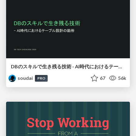
DBのスキルで生き残る技術 - AI時代におけるテーブル設計の勘所
soudai
67
56k
PRO