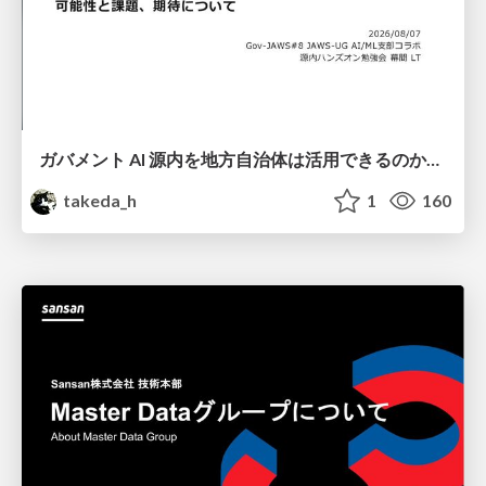
ガバメント AI 源内を地方自治体は活用できるのか 可能性と課題、期待について
takeda_h
1
160