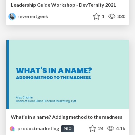
Leadership Guide Workshop - DevTernity 2021
reverentgeek
1
330
What’s in a name? Adding method to the madness
productmarketing
24
4.1k
PRO