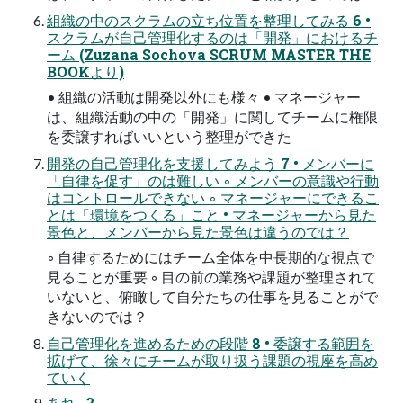
組織の中のスクラムの立ち位置を整理してみる 6 •
スクラムが自己管理化するのは「開発」におけるチ
ーム (Zuzana Sochova SCRUM MASTER THE
BOOKより)
• 組織の活動は開発以外にも様々 • マネージャー
は、組織活動の中の「開発」に関してチームに権限
を委譲すればいいという整理ができた
開発の自己管理化を支援してみよう 7 • メンバーに
「自律を促す」のは難しい ◦ メンバーの意識や行動
はコントロールできない ◦ マネージャーにできるこ
とは「環境をつくる」こと • マネージャーから見た
景色と、メンバーから見た景色は違うのでは？
◦ 自律するためにはチーム全体を中長期的な視点で
見ることが重要 ◦ 目の前の業務や課題が整理されて
いないと、俯瞰して自分たちの仕事を見ることがで
きないのでは？
自己管理化を進めるための段階 8 • 委譲する範囲を
拡げて、徐々にチームが取り扱う課題の視座を高め
ていく
あれ...?