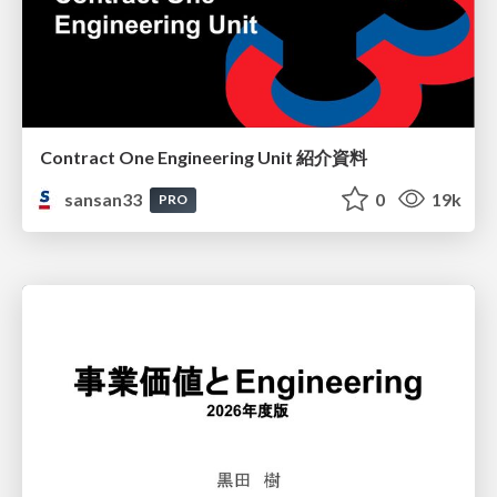
Contract One Engineering Unit 紹介資料
sansan33
0
19k
PRO