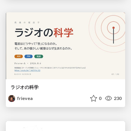
ラジオの科学
frievea
0
230