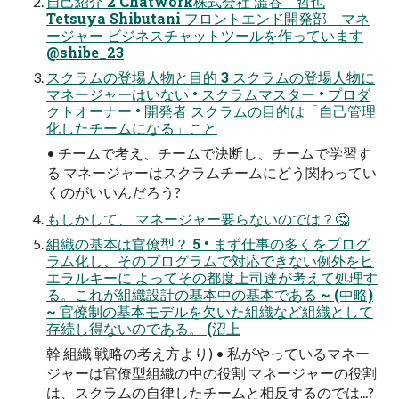
自己紹介 2 Chatwork株式会社 澁谷 哲也
Tetsuya Shibutani フロントエンド開発部 マネ
ージャー ビジネスチャットツールを作っています
@shibe_23
スクラムの登場人物と目的 3 スクラムの登場人物に
マネージャーはいない • スクラムマスター • プロダ
クトオーナー • 開発者 スクラムの目的は「自己管理
化したチームになる」こと
• チームで考え、チームで決断し、チームで学習す
る マネージャーはスクラムチームにどう関わってい
くのがいいんだろう?
もしかして、 マネージャー要らないのでは？🤔
組織の基本は官僚型？ 5 • まず仕事の多くをプログ
ラム化し、そのプログラムで対応できない例外をヒ
エラルキーに よってその都度上司達が考えて処理す
る。これが組織設計の基本中の基本である ~ (中略)
~ 官僚制の基本モデルを欠いた組織など組織として
存続し得ないのである。 (沼上
幹 組織 戦略の考え方より) • 私がやっているマネー
ジャーは官僚型組織の中の役割 マネージャーの役割
は、スクラムの自律したチームと相反するのでは...?