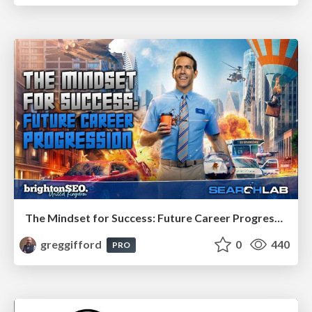
The Mindset for Success: Future Career Progression
greggifford
0
440
PRO