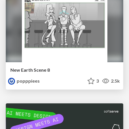
New Earth Scene 8
popppiees
3
2.5k