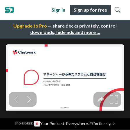
Sign in
Sign up for free
Upgrade to Pro
— share decks privately, control
downloads, hide ads and more …
·
Your Podcast. Everywhere. Effortlessly.
→
SPONSORED