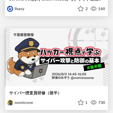
lhazy
2
160
サイバー捜査員研修（後半）
nomizone
1
730