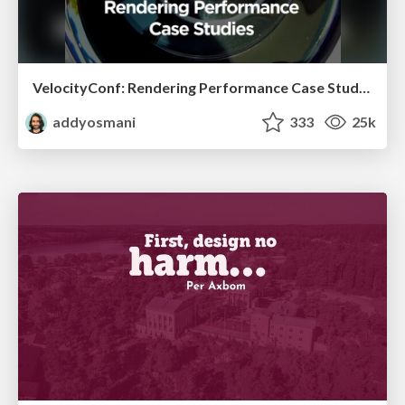
VelocityConf: Rendering Performance Case Studies
addyosmani
333
25k