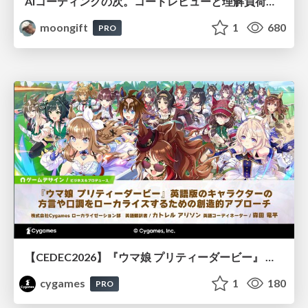
AIコーディングの次。コードレビューと理解負荷を解消して組織の開発生産性を高める
moongift
1
680
PRO
【CEDEC2026】『ウマ娘 プリティーダービー』 英語版のキャラクターの方言や口調をローカライズするための創造的アプローチ
cygames
1
180
PRO