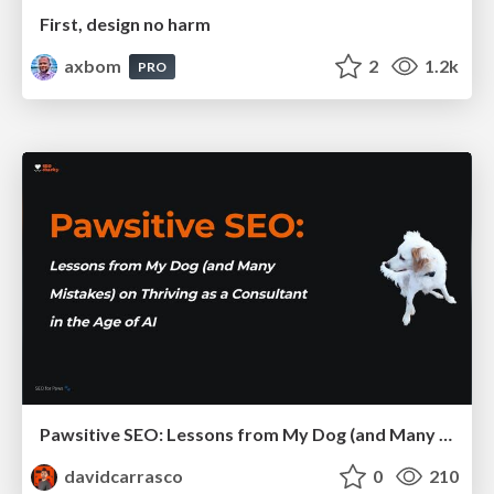
First, design no harm
axbom
2
1.2k
PRO
Pawsitive SEO: Lessons from My Dog (and Many Mistakes) on Thriving as a Consultant in the Age of AI
davidcarrasco
0
210