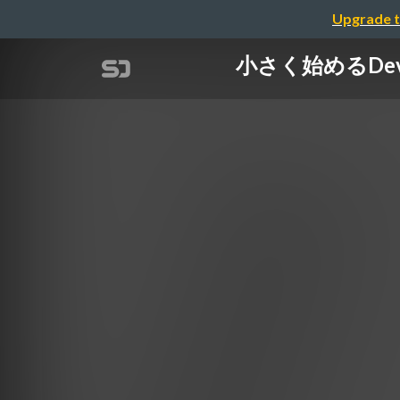
Upgrade t
小さく始めるDevO