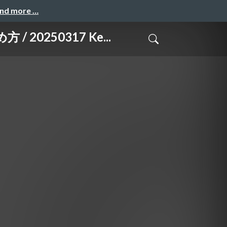
and more …
0250317 Ke...