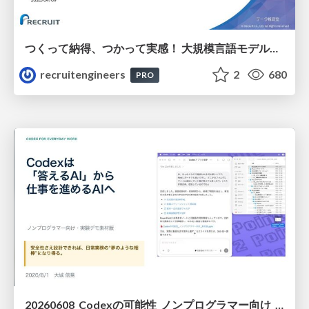
つくって納得、つかって実感！ 大規模言語モデルことはじめ ver2.0
recruitengineers
2
680
PRO
20260608_Codexの可能性_ノンプログラマー向け_大城追記