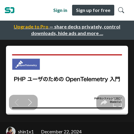
Sign in
Sign up for free
Upgrade to Pro
— share decks privately, control
downloads, hide ads and more …
shin1x1
December 22, 2024