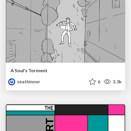
A Soul's Torment
seathinner
6
3.3k