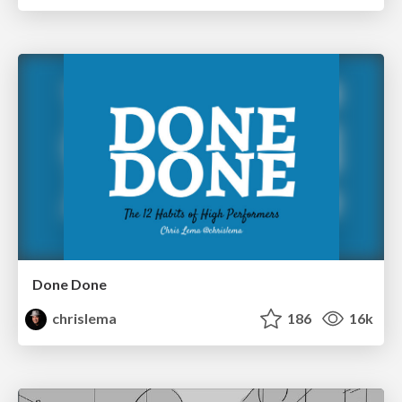
Done Done
chrislema
186
16k