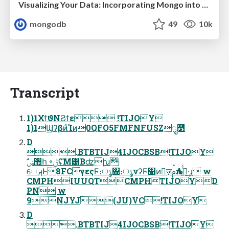
Visualizing Your Data: Incorporating Mongo into Loggly Infrastructure
mongodb
49
10k
Transcript
1)1ΧϯϑΝϨϯε !TIJOY
1)1ϢʔβͷͨΊͷ0QFO5FMFNFUSZೖ໳
D
.BTBTIJ4IJOCBSB!TIJOY
େࡕͰ8FCγεςϜ։ൃ΍։ൃνʔϜ΁ͷٕज़ࢧԉΛߦ͍ͬͯ·͢ɻ w
CMPHIUUQTCMPHTIJOYD
PN w
9NJYJ(JU)VC!TIJOY
D
.BTBTIJ4IJOCBSB!TIJOY