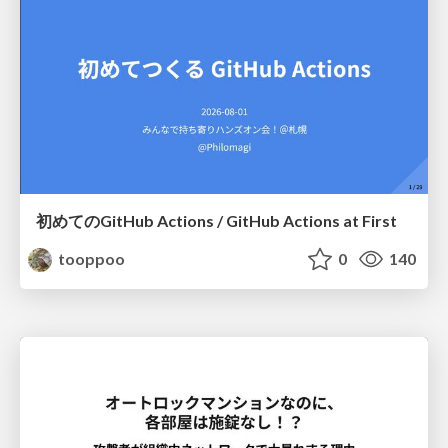
初めてのGitHub Actions / GitHub Actions at First
tooppoo
0
140