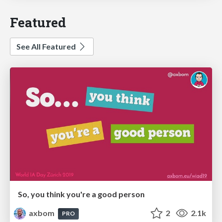
Featured
See All Featured
So, you think you're a good person
axbom
2
2.1k
PRO