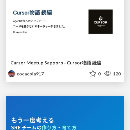
Cursor Meetup Sapporo - Cursor物語 続編
cocacola917
0
120