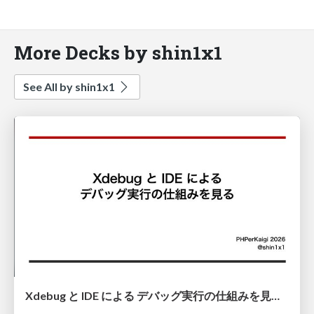
More Decks by shin1x1
See All by shin1x1
Xdebug と IDE による デバッグ実行の仕組みを見る / Exploring-How-Debugging-Works-with-Xdebug-and-an-IDE