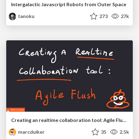
Intergalactic Javascript Robots from Outer Space
tanoku
273
27k
Creating an realtime collaboration tool: Agile Flush - .NET Oxford
marcduiker
35
2.5k