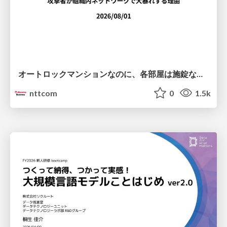
オートロックマンションなのに、各部屋は施錠なし！？ 攻撃者が組織内ネットワークで大暴れする理由 / The Front Door Is Locked, but the Rooms Are Wide Open: Why Attackers Move Freely Inside Enterprise Networks
nttcom
0
1.5k