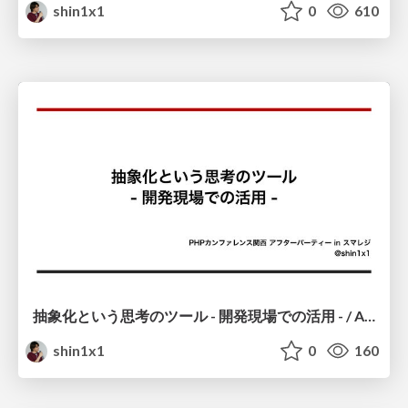
shin1x1
0
610
抽象化という思考のツール - 開発現場での活用 - / Abstraction-as-a-Tool-for-Thinking-in-dev
shin1x1
0
160