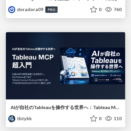
doradora09
0
760
PRO
AIが自社のTableauを操作する世界へ：Tableau MCP超入門
tbtykk
0
110