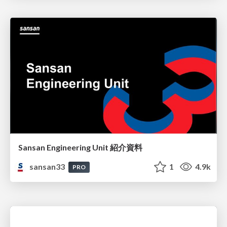
Sansan Engineering Unit 紹介資料
sansan33
1
4.9k
PRO