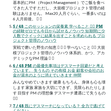
基本的にPM （Project Management ）でご飯を食べ
てきた人です ただし、大規模プロジェクト管理の経
験はありません。 Max20 人月ぐらい。一番多いのは
6 人月前後。  
5 / 48 このセッションの栄養素 学べること  PM
の経験ゼロでも今日から試せるノウハウ 短期間に少
人数でクイックに結果を出すことを求められる プロ
ジェクト管理のノウハウ
実戦で磨いた野生の知恵    学べないこと  大規
模プロジェクト管理のノウハウ 体系的、かつ、アカ
デミックなPM 理論  
6 / 48 PM の最優先事項はデスマーチ回避だと考え
ています。 失うもの その有様 お金 顧客や会社のお
金が湯水のように消えていきます 仲間
みんなやめていきます 健康 もちろん、身体も心も壊
します 家族 家族を大切にできず、見限られたりしま
す 目指す PM の理想像 デスマーチ遭遇にて失うもの

7 / 48 既にデスマーチになっている？ 全力で逃げて
ください