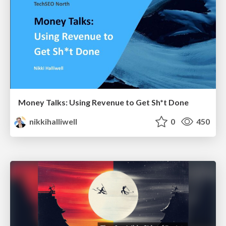
Money Talks: Using Revenue to Get Sh*t Done
nikkihalliwell
0
450