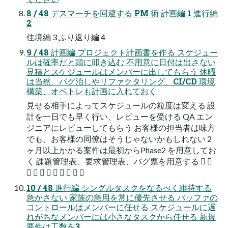
8 / 48 デスマーチを回避する PM 術 計画編 1 進行編
2
佳境編 3 ふり返り編 4
9 / 48 計画編 プロジェクト計画書を作る スケジュー
ルは確率だと頭に叩き込む 不用意に日付は出さない
見積とスケジュールはメンバーに出してもらう 休暇
は当然、バグ治しやリファクタリング、CI/CD 環境
構築、オペトレも計画に入れておく
見せる相手によってスケジュールの粒度は変える 設
計を一日でも早く行い、レビューを受ける QA エン
ジニアにレビューしてもらう お客様の担当者は味方
でも、お客様の同僚はそうじゃないかもしれない 2
ヶ月以上かかる案件は最初からPhase2 を用意してお
く 課題管理表、要求管理表、バグ票を用意する  
        
10 / 48 進行編 シングルタスクをなるべく維持する
急かさない 家族の急用を常に優先させる バッファの
コントロールはメンバーに任せる スケジュールに遅
れがちなメンバーには小さなタスクから任せる 新規
要件は工数を3