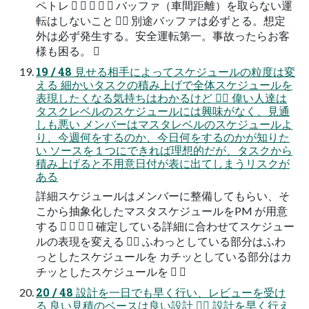
ペトレ      バッファ（車間距離）を取らない運
転はしないこと  別途バッファは必ずとる。想定
外は必ず発生する。安全運転第一。事故ったらお客
様も困る。 
19 / 48 見せる相手によってスケジュールの粒度は変
える 細かいタスクの積み上げで全体スケジュールを
表現したくなる気持ちはわかるけど  偉い人達は
タスクレベルのスケジュールには興味がなく、見通
しも悪い メンバーはマスタレベルのスケジュールよ
り、今週何をするのか、今日何をするのかが知りた
い ソースを１つにできれば理想的だが、タスクから
積み上げると不用意日付が表に出てしまうリスクが
ある
詳細スケジュールはメンバーに整備してもらい、そ
こから抽象化したマスタスケジュールをPM が用意
する     確定している詳細に合わせてスケジュー
ルの表現を変える  ふわっとしている部分はふわ
っとしたスケジュールを カチッとしている部分はカ
チッとしたスケジュールを  
20 / 48 設計を一日でも早く行い、レビューを受け
る 良い見積のベースは良い設計  設計を早く行え