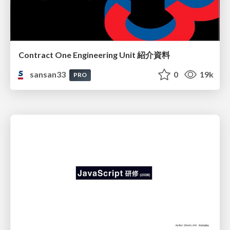
Contract One Engineering Unit 紹介資料
sansan33
0
19k
PRO