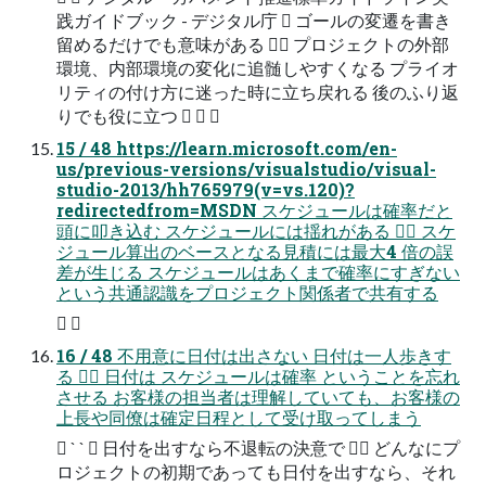
践ガイドブック - デジタル庁  ゴールの変遷を書き
留めるだけでも意味がある  プロジェクトの外部
環境、内部環境の変化に追髄しやすくなる プライオ
リティの付け方に迷った時に立ち戻れる 後のふり返
りでも役に立つ   
15 / 48 https://learn.microsoft.com/en-
us/previous-versions/visualstudio/visual-
studio-2013/hh765979(v=vs.120)?
redirectedfrom=MSDN スケジュールは確率だと
頭に叩き込む スケジュールには揺れがある  スケ
ジュール算出のベースとなる見積には最大4 倍の誤
差が生じる スケジュールはあくまで確率にすぎない
という共通認識をプロジェクト関係者で共有する
 
16 / 48 不用意に日付は出さない 日付は一人歩きす
る  日付は スケジュールは確率 ということを忘れ
させる お客様の担当者は理解していても、お客様の
上長や同僚は確定日程として受け取ってしまう
 ` `  日付を出すなら不退転の決意で  どんなにプ
ロジェクトの初期であっても日付を出すなら、それ