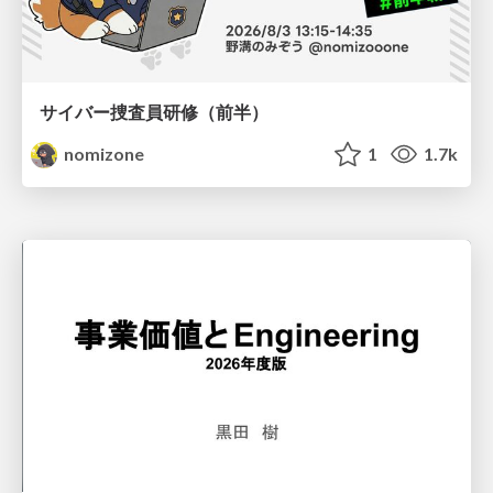
サイバー捜査員研修（前半）
nomizone
1
1.7k