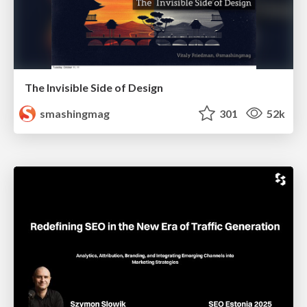
The Invisible Side of Design
smashingmag
301
52k