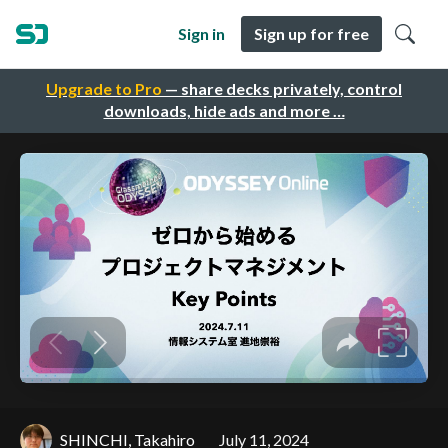
Sign in
Sign up for free
Upgrade to Pro
— share decks privately, control
downloads, hide ads and more …
SHINCHI, Takahiro
July 11, 2024