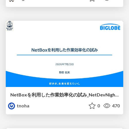
NetBoxを利用した作業効率化の試み_NetDevNight4
tnoha
0
470