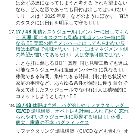
は必ず必達になってしまうと考える それを望まない
なら、どんな形であっても日付は出してはいけない
リリースは「2025 年夏」などのようにぼかす、直近
のタスクには日付を明示して守る   
17 / 48 見積とスケジュールはメンバーに出してもら
う 真理: 同じタスクでも見積は担当メンバー毎に異
なる  実際の担当メンバーに出してもらわない見
積は出鱈目で意味がない （そこにはマネジメント側
の希望が書いてあるだけ） 人は交換可能ではない
ことを肝に銘じる   ` ` 真理: 同じ見積工数でも達成
可能なスケジュールは担当メンバー毎 に異なる 
稼働できる時間、集中できる時間、掛け持ち状況や
家庭の事情など、あらゆる条件が個別に違う 自分で
考えて出したスケジュールでなければ人は積極的に
コミットしようとしない  
18 / 48 休暇は当然、バグ治しやリファクタリング、
CI/CD 環境構築、オペトレも計画に入れておく 忘れ
られやすいスケジュールに影響する項目  休暇、
病欠、家庭の不幸 バグフィックス
リファクタリング 環境構築（CI/CD なども含む） オ