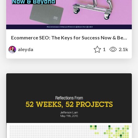
Ecommerce SEO: The Keys for Success Now & Beyond - #SERPConf2024
aleyda
1
2.1k