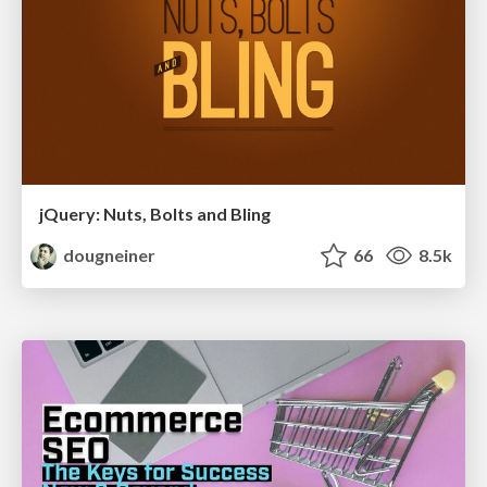
jQuery: Nuts, Bolts and Bling
dougneiner
66
8.5k