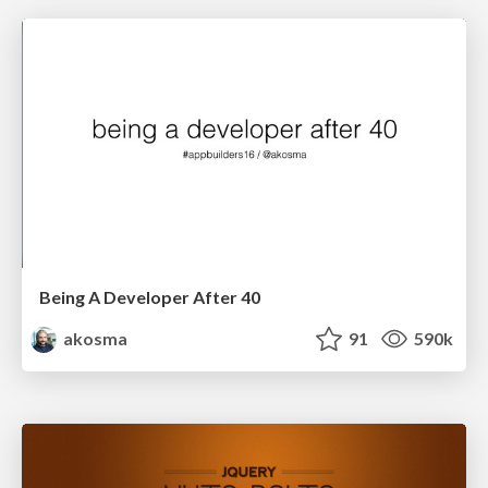
Being A Developer After 40
akosma
91
590k