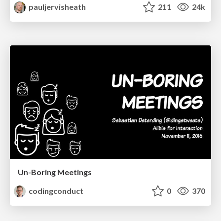
pauljervisheath
211
24k
Un-Boring Meetings
codingconduct
0
370