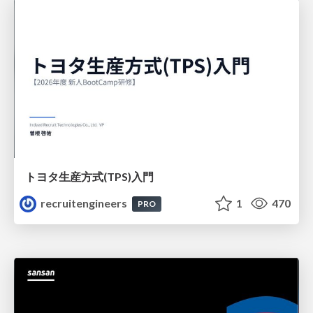
トヨタ⽣産⽅式(TPS)⼊⾨
recruitengineers
1
470
PRO