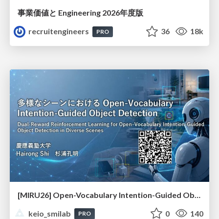
事業価値と Engineering 2026年度版
recruitengineers
36
18k
PRO
[MIRU26] Open-Vocabulary Intention-Guided Object Detection in Diverse Scenes
keio_smilab
0
140
PRO