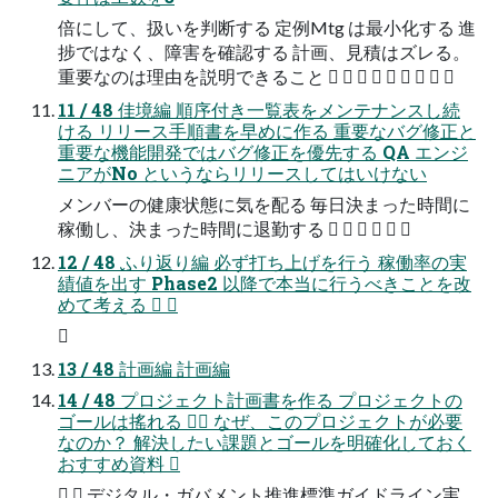
倍にして、扱いを判断する 定例Mtg は最小化する 進
捗ではなく、障害を確認する 計画、見積はズレる。
重要なのは理由を説明できること         
11 / 48 佳境編 順序付き一覧表をメンテナンスし続
ける リリース手順書を早めに作る 重要なバグ修正と
重要な機能開発ではバグ修正を優先する QA エンジ
ニアがNo というならリリースしてはいけない
メンバーの健康状態に気を配る 毎日決まった時間に
稼働し、決まった時間に退勤する      
12 / 48 ふり返り編 必ず打ち上げを行う 稼働率の実
績値を出す Phase2 以降で本当に行うべきことを改
めて考える  

13 / 48 計画編 計画編
14 / 48 プロジェクト計画書を作る プロジェクトの
ゴールは搖れる  なぜ、このプロジェクトが必要
なのか？ 解決したい課題とゴールを明確化しておく
おすすめ資料 
  デジタル・ガバメント推進標準ガイドライン実