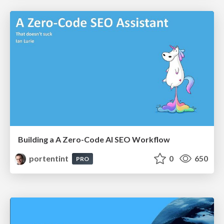
Building a A Zero-Code AI SEO Workflow
portentint
0
650
PRO