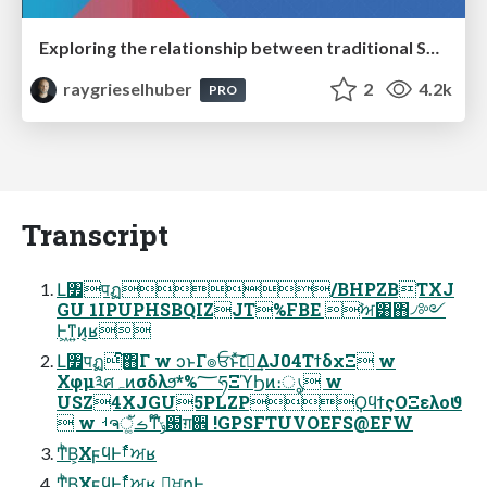
Exploring the relationship between traditional SERPs and Gen AI search
raygrieselhuber
2
4.2k
PRO
Transcript
Լ৿पฏ/BHPZBTXJ
GU 1IPUPHSBQIZJT%FBE ࣸਅ͸΋͏৴༻
Ͱ͖ͳ͍ͷ͔ʁ
Լ৿पฏͨ͠΋Γ w ͻͱΓ๏ਓͱͯ͠׆ಈ͢ΔJ04ΤϯδχΞ w
Χφμ༣ศہͷσδλϧ*%؅ཧΞϓϦͷ։ൃ w
USZ4XJGU5PLZPϘϥϯςΟΞελοϑ
 w ࡳຈࡏॅ͚ͩͲ໊ݹ԰ग़਎ !GPSFTUVOEFS@EFW
ͲͪΒ͕ΧϝϥͰࡱͬͨࣸਅʁ
ͲͪΒ͕ΧϝϥͰࡱͬͨࣸਅʁ ࠨ͕ਖ਼ղͰ͢