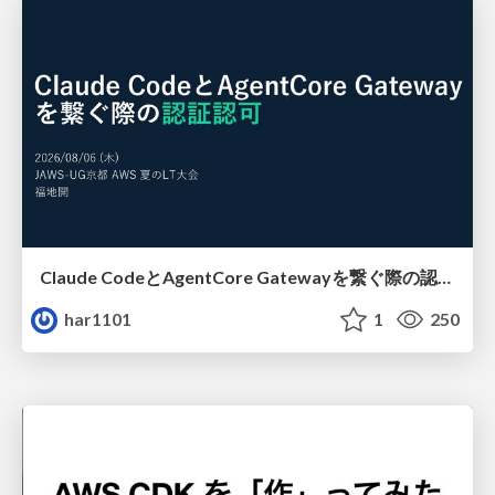
Claude CodeとAgentCore Gatewayを繋ぐ際の認証認可 / Authentication and authorization when connecting Claude Code with AgentCore Gateway
har1101
1
250