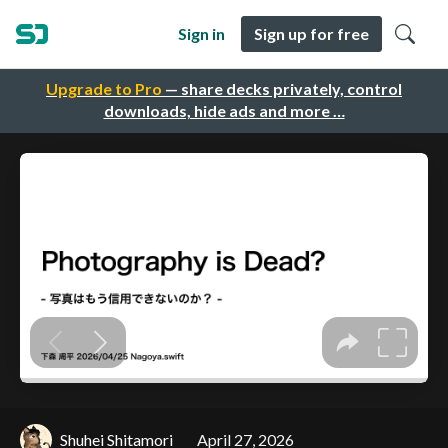
Sign in
Sign up for free
Upgrade to Pro
— share decks privately, control
downloads, hide ads and more …
Shuhei Shitamori
April 27, 2026