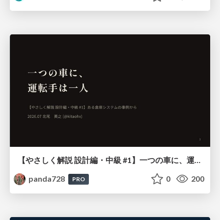
【やさしく解説 設計編・中級 #1】一つの車に、運転手は一人 ～ある倉庫システムの事例から～
panda728
0
200
PRO