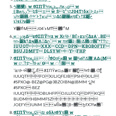
ࠓ೔࿩͍ͨ͜͠ͱ w ϑΣΠΫࣸਅͷྺ࢙ͱݕग़ͷݶք w
͜Ε͔Βͷղܾࡦ$1"ن֨ w $1"ʹରͯ͠J04ΤϯδχΞ͕Ͱ͖Δ͜ͱ
ʮࣸਅ͸΋͏৴༻Ͱ͖ͳ͍ʁʯ ʹର͢Δճ౴΁ͷख͕͔ΓͱͳΕ͹خ͍͠
ιʔείʔυ͸
Ұ੾ग़·ͤΜ  J04΄ͱΜͲ ؔ܎͋Γ·ͤΜ
͜ͷൃදͷ͓͚ΔzϑΣΠΫࣸਅz w ΧϝϥͰࡱΒΕͨͱzצҧ͍ͤ͞ΔzΑ͏ʹ࡞ΒΕ
ਅ࣮ͱ͸ҟͳΔҹ৅Λ༩͑Δը૾ w ग़ॴ͸ɺ߹੒ɾՃ޻ɾੜ੒"*ͳͲଟ༷
IUUQTXXXCCDDPNKBQBOFTF
BSUJDMFT DLSYWYFHP
ϑΣΠΫࣸਅͷྺ࢙  ҉ࣨɾϑΟϧϜͷ࣌୅ w ෺ཧతͳՃ޻ʹΑΔվ͟Μ
w ଟॏ࿐ग़ͰͷࡱӨ w ҉ࣨ߹੒ w
ߴίετͰઐ໳Ո͚͕ͩ࡞Εͨ ϑΣΠΫͷଘࡏ͸ೝ஌͞Ε͍͕ͯͨ ࣸਅࣗମ͸৴༻͞Ε͍ͯͨ
IUUQTFOXJLJQFEJBPSHXJLJ
#SPXO@-BEZ@PG@3BZOIBN@)BMM ৺ྶࣸਅ
#SPXO-BEZ
IUUQTOBUHFPOJLLFJCQDPKQ
BUDMHBMMFSZ
JOEFYIUNM 1 ผਓͷ঻૾͔Β߹੒ͨ͠ ϦϯΧʔϯͷ঻૾
ϑΣΠΫࣸਅͷྺ࢙ʢʣ σδλϧϑΥτ࣌୅ w