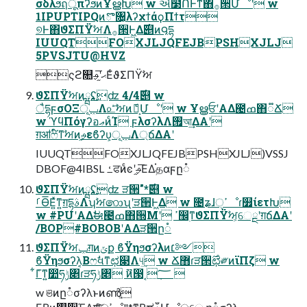
σδλϧฤूπʔϧͷҰൠԽ w ઐ໳ՈͰͳͯ͘΋࡞੒Մೳʹ w
1IPUPTIPQͷొ৔͕λʔχϯάϙΠϯτ
୭Ͱ΋ϑΣΠΫࣸਅΛ࡞੒Ͱ͖Δ࣌୅ͷ౸དྷ
IUUQTFOXJLJQFEJBPSHXJLJ
5PVSJTU@HVZ
ςϩ௚ޙʹ֦ࢄ͞ΕͨϑΣΠΫࣸਅ
ϑΣΠΫࣸਅͷྺ࢙ʢʣ 4/4࣌୅ w
ैདྷϝσΟΞݕূΛ௨ͣࣸ͞ਅͷެ։͕Մೳʹ w ҰൠਓʹΑΔ౤ߘ΋૿Ճ
w ϓϥΠόγʔอޢͷͨΊ ϝλσʔλΛ࡟আ͢ΔΑ͏ʹ
ग़ॴෆ໌ͳࣸਅͷ֦ࢄεϐʔυ͕ݕূΛ্ճΔΑ͏ʹ
IUUQTFOXJLJQFEJBPSHXJLJ)VSSJ
DBOF@4IBSL ߑਫͷͨͼʹ֦ࢄ͞ΕΔ֗தαϝը૾
ϑΣΠΫࣸਅͷྺ࢙ʢʣ ੜ੒"*࣌୅ w
ࡱӨ͞Ε͍ͯͳ͍ग़དྷࣄΛʮࣸਅ෩ʯʹੜ੒Ͱ͖Δ w ೔ʑɺߴੑೳɾ௿ίετԽ
w #PUʹΑΔࣗಈ౤ߘ΋੝Μʹ ߴ඼࣭ͳϑΣΠΫࣸਅ͕େྔʹग़ճΔΑ͏ʹ
/BOP#BOBOBʹΑΔੜ੒ը૾
ϑΣΠΫࣸਅݕग़ͷݶք ϐΫηϧσʔλͷ׆༻
ϐΫηϧσʔλ͔Βෆࣗવͳಛ௃Λ୳͢ w Ճ޻ɾੜ੒࣌ಛ༗ͷϊΠζ w
͋Γ͑ͳ͍෺ཧݱ৅ɾੜཧݱ৅ ޫͷ൓ࣹ ݂؅ 
w ଞͷը૾σʔλͱͷൺֱ