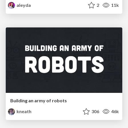
aleyda
2
11k
Building an army of robots
kneath
306
46k