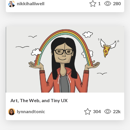
nikkihalliwell
1
280
Art, The Web, and Tiny UX
lynnandtonic
304
22k