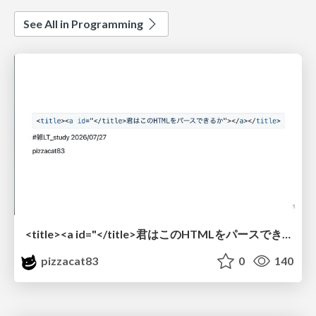
See All in Programming
<title><a id="</title>君はこのHTMLをパースできるか"></a></title> #雑LT_study
pizzacat83
0
140