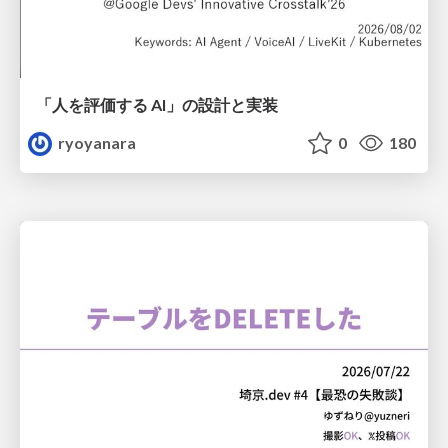
「人を評価する AI」の 設計と実装
ryoyanara
0
180