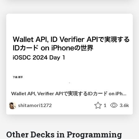
Wallet API, Verifier APIで実現するIDカード on iPhoneの世界
shitamori1272
1
3.6k
Other Decks in Programming