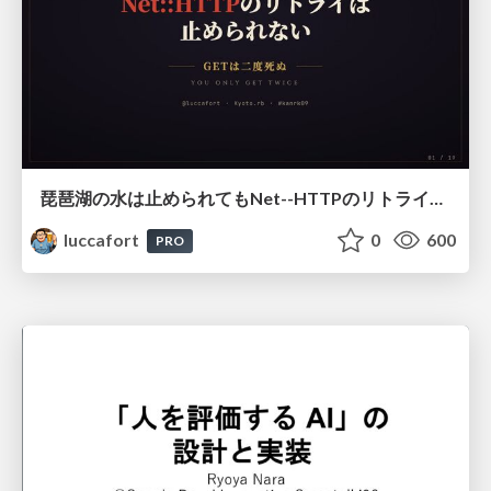
琵琶湖の水は止められてもNet--HTTPのリトライは止められない / You might be able to stop the water flow of Lake Biwa but you can't stop Net::HTTP retries
luccafort
0
600
PRO