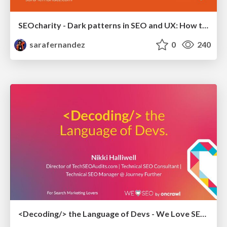
SEOcharity - Dark patterns in SEO and UX: How to avoid them and build a more ethical web
sarafernandez
0
240
<Decoding/> the Language of Devs - We Love SEO 2024