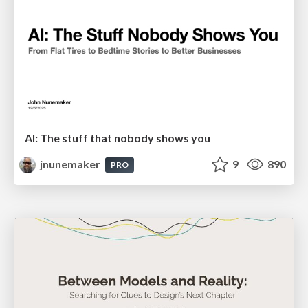
AI: The stuff that nobody shows you
jnunemaker
9
890
PRO