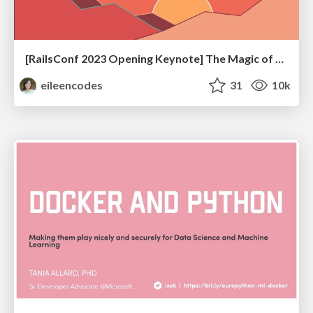
[RailsConf 2023 Opening Keynote] The Magic of Rails
eileencodes
31
10k