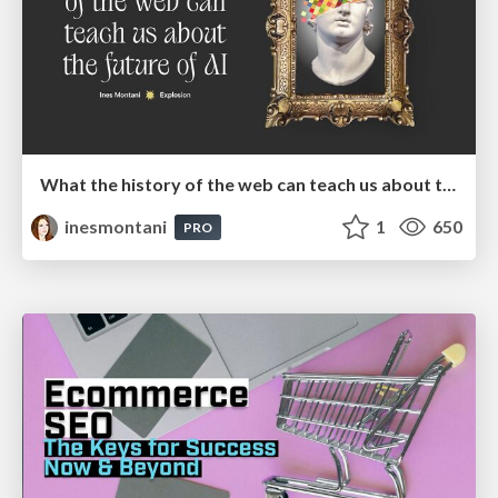
What the history of the web can teach us about the future of AI
inesmontani
1
650
PRO