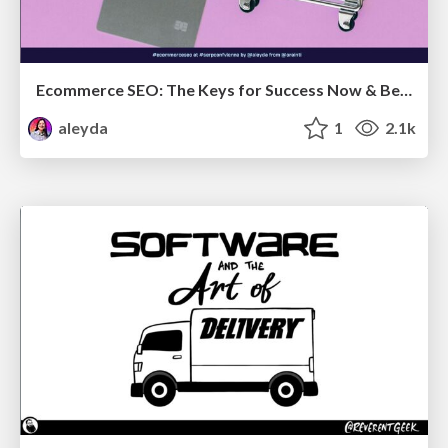
Ecommerce SEO: The Keys for Success Now & Beyond - #SERPConf2024
aleyda
1
2.1k