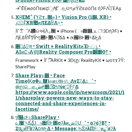
→ ͦΕͧΕͷσόΠεͷಛੑΛ׆͔ͨ͠ ඇରশܕɾΫϩεσόΠε ήʔϜΛ࡞ͬͯΈΑ͏ʂ
XR͔͘ΕΜ΅ (ϓϩτ࡞੒த) • Vision Pro (1୆, XR) •
ڊਓَͱͯ͠XRۭؒ಺ͷӅΕΔਓΛ୳͢ •
ۭؒೝࣝػೳΛ࢖ͬͯରઓۭؒΛ࡞੒ • iPhone (ෳ਺୆, ௨ৗ3DήʔϜ) •
ӅΕΔਓͱͯ͠1ਓশࢹ఺Ͱۭؒ಺Λಀ͛ճΔ • ԕִ஍͔ΒͰ΋ࢀՃͰ͖Δ
࢖༻͢Δٕज़ • Swift + RealityKitͷΈͰ։ൃ •
AIͷԸܙΛड͚ͮΒ͍Reality Composer Pro͸࢖Θͳ͍ •
Framework • ۭؒೝࣝ: ARKit • 3Dඳը: RealityKit • ωοτϫʔΫ:
SharePlay
Share Playͱ͸ • Face
Time(ϏσΦ௨࿩)தͷ૬खͱମݧΛγΣΞ͢Δػೳ •
ಈըࢹௌڞ༗΍ಉ͡Ωϟϯύεʹ͓ֆ͔͖͕Ͱ͖ͨΓ͢Δ
https://www.apple.com/jp/newsroom/2021/1
1/shareplay-powers-new-ways-to-stay-
connected-and-share-experiences-in-
facetime/
ٕज़ऀ໨ઢͰݟͨSharePlay •
௨࿩ʹࢀՃ͢Δ͚ͩɺෳ਺ਓͰ΋σʔλͷڞ༗͕Մೳ • αʔόʔ͍Βͳ͍ •
2छྨͷํࣜͰσʔλసૹͰ͖Δ • Message: ϦΞϧλΠϜੑͷߴ͍ܰྔσʔλ