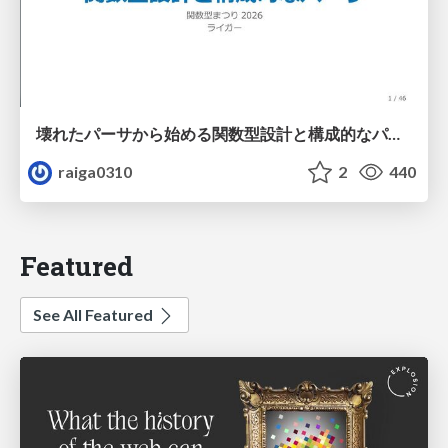
壊れたパーサから始める関数型設計と構成的なパーサ #fp_matsuri
raiga0310
2
440
Featured
See All Featured