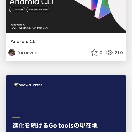
Android CLI
fornewid
0
210