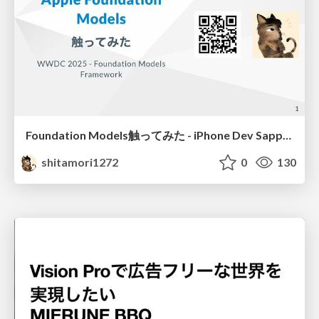
Foundation Models触ってみた - iPhone Dev Sapporo — WWDC25 Recap
shitamori1272
0
130