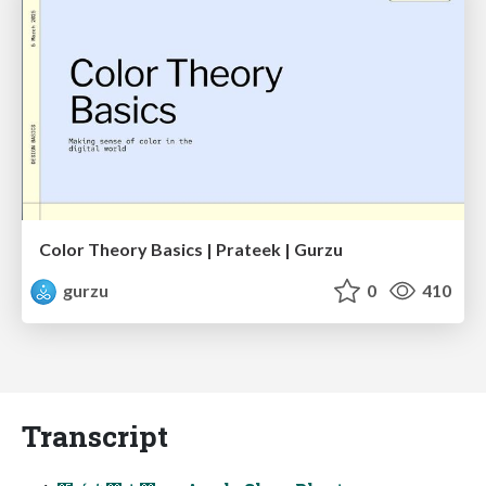
Color Theory Basics | Prateek | Gurzu
gurzu
0
410
Transcript