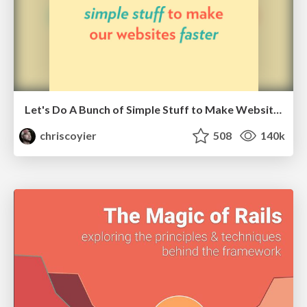
Let's Do A Bunch of Simple Stuff to Make Websites Faster
chriscoyier
508
140k