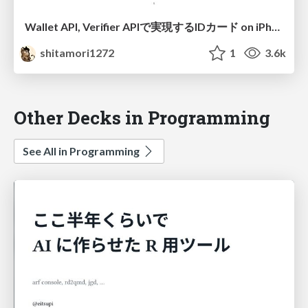
Wallet API, Verifier APIで実現するIDカード on iPhoneの世界
shitamori1272
1
3.6k
Other Decks in Programming
See All in Programming