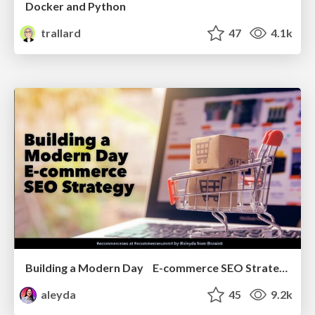
Docker and Python
trallard
47
4.1k
Building a Modern Day E-commerce SEO Strategy
aleyda
45
9.2k