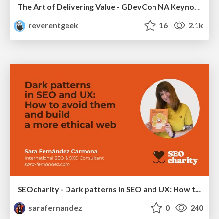
The Art of Delivering Value - GDevCon NA Keynote
reverentgeek
16
2.1k
SEOcharity - Dark patterns in SEO and UX: How to avoid them and build a more ethical web
sarafernandez
0
240