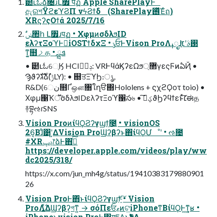
๺ւಓձ৔ɹԼ৿ पฏ Apple SharePlayͰ
ඇରশΫϩεϓϨΠ νϟϨϯδ (SharePlay࢖ͬͯΈͨฤ)
XRϛʔςΟϯά 2025/7/16
ελʔτΞοϓͰಇ͘iOSΤϯδχΞ • ݸਓͰVison ProΛߪೖɺ࢓ࣄʹ׆͔ͤ
ͳ͍͔໛ࡧத • ܦྺ
• ๺ւಓେֶӃ HCIݚڀࣨ: VRͰϥάϏʔεΩϧ޲্γεςϜͷఏҊ •
Ϡϑʔגࣜձࣾ(ݱLY): • ஍ਤΞϓϦ։ൃ,
R&D(େن໛Ґஔ৘ใղੳ΍Hololens + ϛχϩϘοτ toio) •
Χφμ΁Ҡॅͯ͠σδλϧIDελʔτΞοϓ΁స৬ • ؼࠃ͠ϑϦʔϥϯεͱͯ͠׆ಈத
࿈བྷઌɾSNS
Vision ProͷίϥϘϨʔγϣϯ͕೤͍ • visionOS
26͔Βɺͦ͹ʹ͍ΔVision ProϢʔβʔͱ΋ίϥϘՄೳʹ • ઌ೔
#XRݚڀ෦ձͰ΋ࢼͨ͠
https://developer.apple.com/videos/play/ww
dc2025/318/
https://x.com/jun_mh4g/status/19410383179880901
26
Vision ProͰ΋ͬͱίϥϘϨʔγϣϯ͍ͨ͠ • Vision
ProΛ͍࣋ͬͯΔϢʔβʔ͕গͳ͍ → σόΠεਓޱͷଟ͍iPhoneͳΒίϥϘͰ͖ͳ͍͔ʁ •
iPhoneͱvision ProͰ͸ग़དྷΔ͜ͱ͕ҟͳΔ