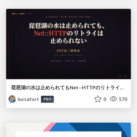
琵琶湖の水は止められてもNet--HTTPのリトライは止められない / You might be able to stop the water flow of Lake Biwa but you can't stop Net::HTTP retries
luccafort
0
570
PRO