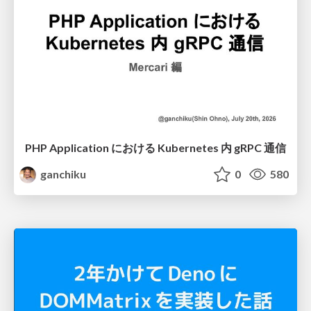
PHP Application における Kubernetes 内 gRPC 通信
ganchiku
0
580