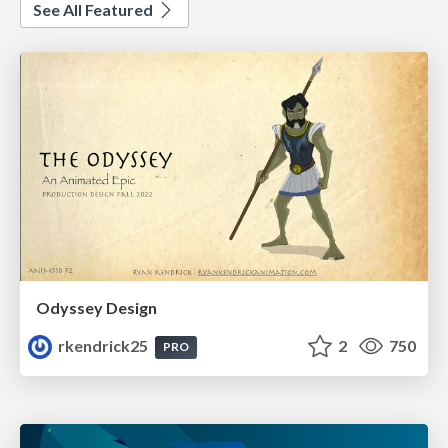
See All Featured
Odyssey Design
rkendrick25
2
750
PRO