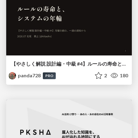
【やさしく解説 設計編・中級 #4】ルールの寿命と、システムの年輪
panda728
2
180
PRO