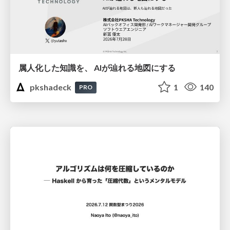
属人化した知識を、 AIが辿れる地図にする
pkshadeck
1
140
PRO