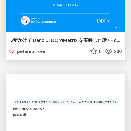
2年かけて Deno に DOMMatrix を実装した話 / How I implemented DOMMatrix in Deno over two years
petamoriken
0
200