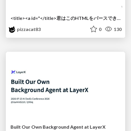
<title><a id="</title>君はこのHTMLをパースできるか"></a></title> #雑LT_study
pizzacat83
0
130
Built Our Own Background Agent at LayerX