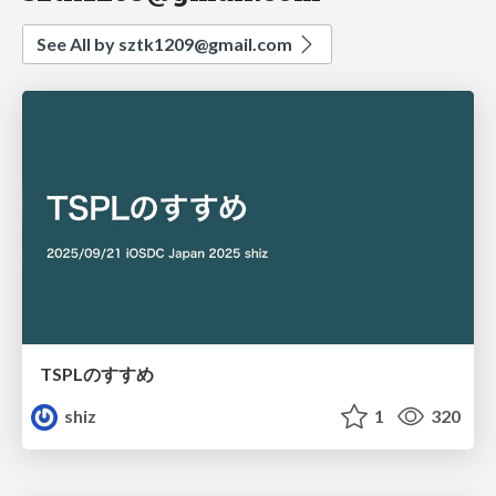
See All by
sztk1209@gmail.com
TSPLのすすめ
shiz
1
320