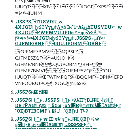
σʔλ ϝλ৘ใ ໊લ ܕ৘ใ
IUUQTXBJJJOGPXPSE
IUNM
.JSSPSTUSVDU w
4XJGUͰϦϑϨΫγϣϯΛ࣮ߦ͢ΔͨΊͷ"1*Λఏڙ͢ΔTUSVDU w
4XJGUFWPMVUJPOͷϓϩηε͕࢝·Δલ͔Β͋ͬͨݹ͍ػೳ
֓ཁ4XJGUͷϦϑϨΫγϣϯ .JSSPS ग़ྗ݁Ռ
GJFME/BNF0QUJPOBM OBNF
 GJFME7BMVF4QBSLZ
GJFME5ZQF4USJOH
GJFME/BNF0QUJPOBM BHF 
GJFME7BMVF GJFME5ZQF*OU
IUUQTEFWFMPQFSBQQMFDPNEPD
VNFOUBUJPOTXJGUNJSSPS
.JSSPSͷ໰୊఺
.JSSPSͰͰ͖ͳ͍͜ͱ .JSSPSͰͰ͖ͳ͍͜ͱ ϝλλΠϓ͔Βܕ৘ใ͕औಘͰ͖ͳ͍
DBTF໊Λऔಘ͢Δखஈ͕ͳ͍ δΣωϦοΫҾ਺͔Β۩ମతͳϝλ৘ใΛऔಘͰ͖ͳ͍
"OZ)BTIBCMFʹม׵Մೳ͔Θ͔Βͳ͍ͷͰΤϥʔ
.JSSPSͰͰ͖ͳ͍͜ͱ w Πϯελϯε͕ͳ͍ͱܕ৘ใ͕Θ͔Βͳ͍ w
ந৅Խͨ͠ܕ͔Β࣮ࡍͷܕͷ৘ใΛऔΓग़ͤͳ͍ .JSSPSͰͰ͖ͳ͍͜ͱ