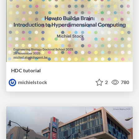
HDC tutorial
michielstock
2
780