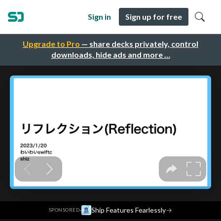
Sign in
Sign up for free
Upgrade to Pro
— share decks privately, control
downloads, hide ads and more …
·
Ship Features Fearlessly
→
SPONSORED