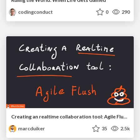
codingconduct
0
290
Creating an realtime collaboration tool: Agile Flush - .NET Oxford
marcduiker
35
2.5k