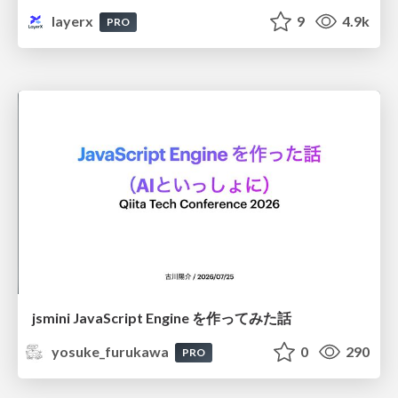
layerx
9
4.9k
PRO
jsmini JavaScript Engine を作ってみた話
yosuke_furukawa
0
290
PRO