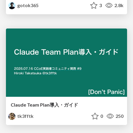
gotok365
3
2.8k
Claude Team Plan導入・ガイド
tk3fftk
0
250