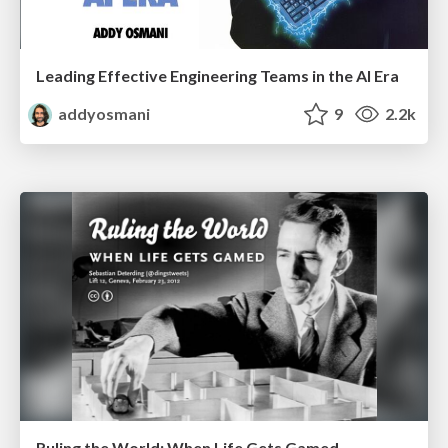
Leading Effective Engineering Teams in the AI Era
addyosmani
9
2.2k
Ruling the World: When Life Gets Gamed