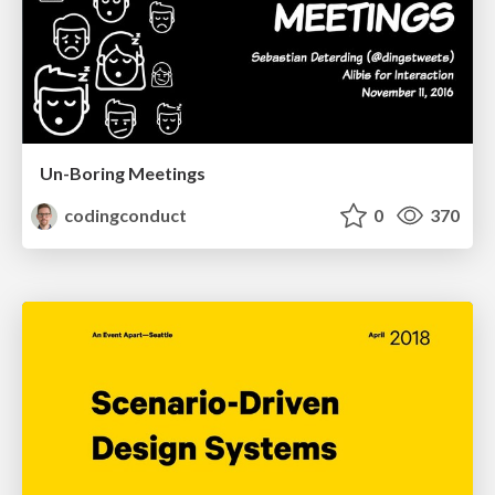
Un-Boring Meetings
codingconduct
0
370