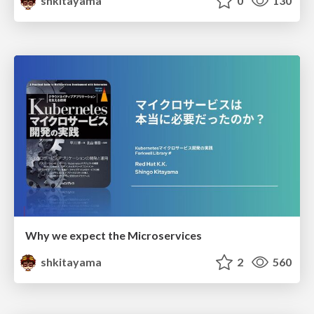
shkitayama
0
130
Why we expect the Microservices
shkitayama
2
560