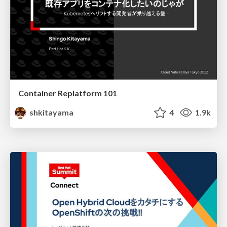
Container Replatform 101
shkitayama
4
1.9k