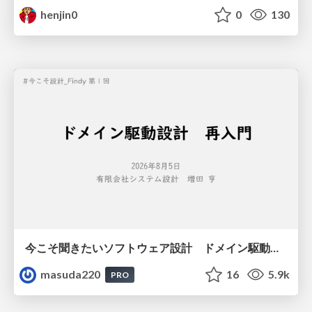
henjin0
0
130
今こそ聞きたいソフトウェア設計 ドメイン駆動設計再入門
masuda220
16
5.9k
PRO