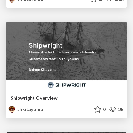
Shipwright Overview
shkitayama
0
2k