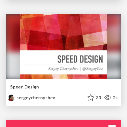
Speed Design
sergeychernyshev
33
2k