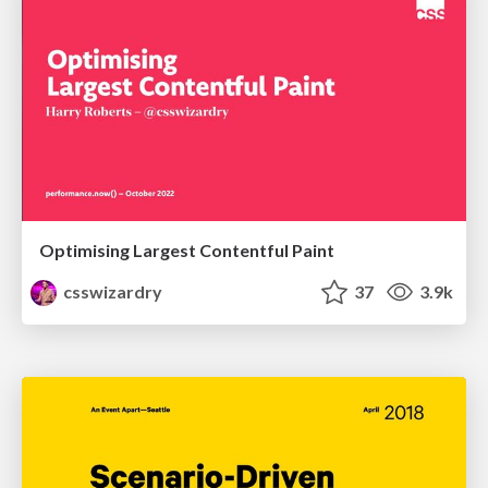
Optimising Largest Contentful Paint
csswizardry
37
3.9k