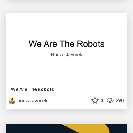
We Are The Robots
honzajavorek
0
290