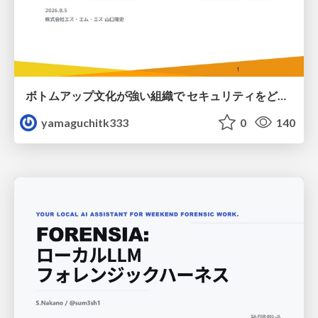
ボトムアップ文化が強い組織で セキュリティをどう根付かせていくかの現在進行形の話 / Making Security Stick in a Bottom-Up Organization
yamaguchitk333
0
140