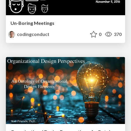
Un-Boring Meetings
codingconduct
0
370