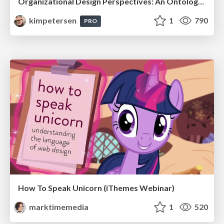
Organizational Design Perspectives: An Ontology of Organizational Design Elements
kimpetersen
1
790
PRO
How To Speak Unicorn (iThemes Webinar)
marktimemedia
1
520