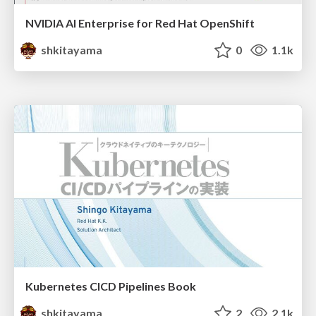
NVIDIA AI Enterprise for Red Hat OpenShift
shkitayama
0
1.1k
Kubernetes CICD Pipelines Book
shkitayama
2
2.1k