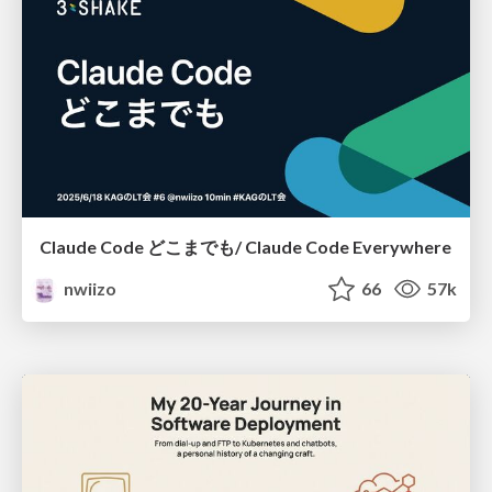
Claude Code どこまでも/ Claude Code Everywhere
nwiizo
66
57k