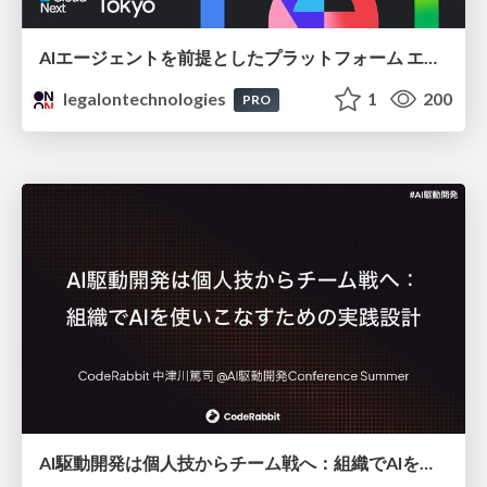
AIエージェントを前提としたプラットフォーム エンジニアリング：GKEで作るAgent-Ready Golden Path
legalontechnologies
1
200
PRO
AI駆動開発は個人技からチーム戦へ：組織でAIを使いこなすための実践設計