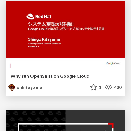
Why run OpenShift on Google Cloud
shkitayama
1
400