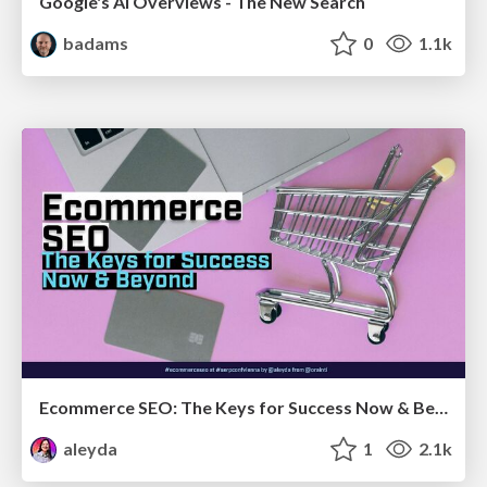
Google's AI Overviews - The New Search
badams
0
1.1k
Ecommerce SEO: The Keys for Success Now & Beyond - #SERPConf2024
aleyda
1
2.1k