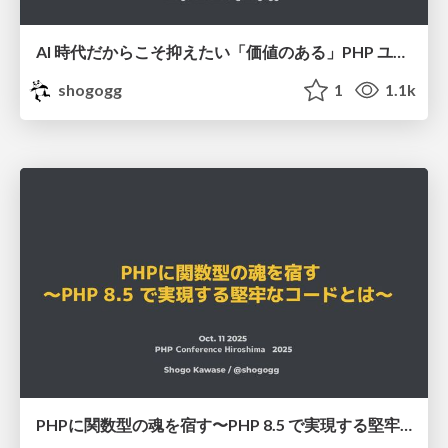
AI 時代だからこそ抑えたい「価値のある」PHP ユニットテストを書く技術 #phpconfuk / phpcon-fukuoka-2025
shogogg
1
1.1k
PHPに関数型の魂を宿す〜PHP 8.5 で実現する堅牢なコードとは〜 #phpcon_hiroshima / phpcon-hiroshima-2025