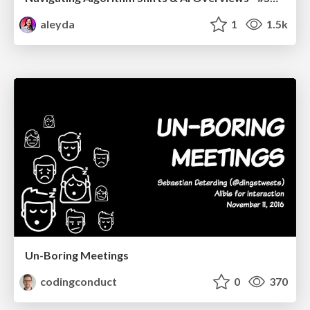
aleyda
1
1.5k
Un-Boring Meetings
codingconduct
0
370