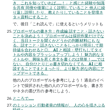
き、これを知っていれば……！」と感じた経験や知識
を共有 同僚や後輩によく説明していること 他人に繰
り返し説明したり、教えたりしていることを登壇ネ
タ＝資料にすること
で、後日「これ読んで」に使えるというメリットも
プロポーザルの書き方：作成編 話すこと・話さない
ことを決めよう！ プロポーザルは採択作業だけでな
く、当日トークを聞くかどうかの判断材料にも な
る。話すこと・話さないことをしっかり明示して期
待値を合わせると◎。 AI と相談・壁打ちしてタイ
トルや内容をブラッシュアップしよう！ 魅力的なタ
イトルや、興味を惹く本文を書くのは簡単！……では
ない。 自分ひとりじゃ書き切れなくても、AI に相
談することでまとまったり、より魅力 的な内容にア
ップデートできる。
他の人のプロポーザルを参考にしよう！ 過去のイベ
ントで採択された他の人のプロポーザルを、書き方
やネタの選び方の 参考にしよう。
ところで……
のミッション 行動者発の情報が、 人の心を揺さぶる
時代へ