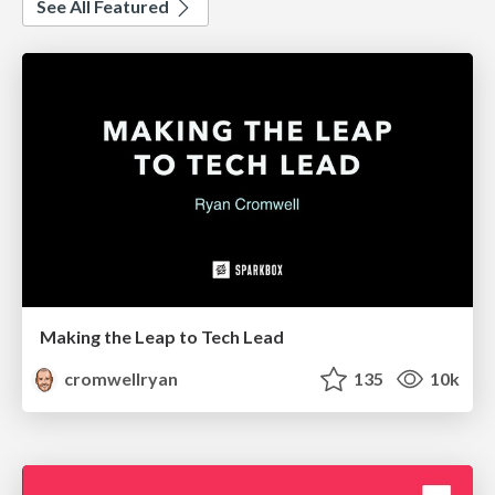
See All Featured
Making the Leap to Tech Lead
cromwellryan
135
10k