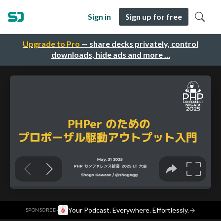
Sign in
Sign up for free
Upgrade to Pro
— share decks privately, control
downloads, hide ads and more …
·
Your Podcast. Everywhere. Effortlessly.
→
SPONSORED