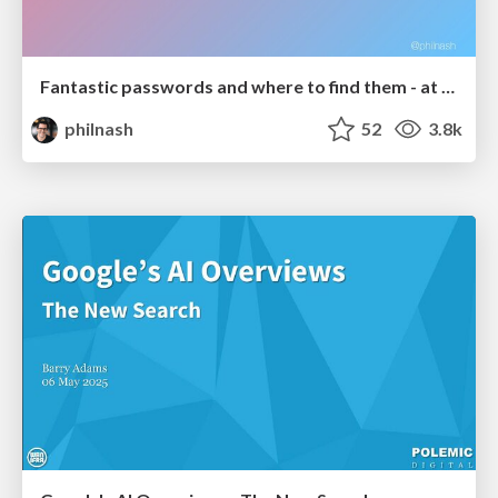
Fantastic passwords and where to find them - at NoRuKo
philnash
52
3.8k