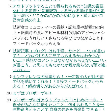
アウトプットすることで得られるもの • 知識の言語
化による定着 • 追加調査による更なる学び 学びの定
着・深化 • どこかの誰かのためになる • 満足感や自
己肯定感の向上
技術者コミュニティへの貢献 • 認知度や影響力の向
上 • 転職時の強いアピール材料 実績のアピール • シ
ンプルにうれしい • さらなる学びにつながることも
フィードバックがもらえる
技術記事（ブログ）はお手軽、だけど…… • いざ書い
ても、どれだけの人に見てもらえるかはわからな
い…… • 感想やコメントはなかなかもらえない…… • い
ざ書こう、と思ってもなかなか気が乗らない/筆が進
まない……
カンファレンスの登壇なら！ • 一定数の人が目の前
で話を聴いてくれる！ • 直接フィードバックがもら
える！ • 締め切りがあるからがんばれる！
まずはプロポーザル！
プロポーザルはアウトプットの「はじめの一歩」 •
自分がみんなに伝えたいこと、伝えられることを一
生懸命考えることで 自身の強みを再発見 できる！ •