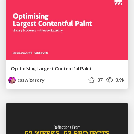
Optimising Largest Contentful Paint
csswizardry
37
3.9k