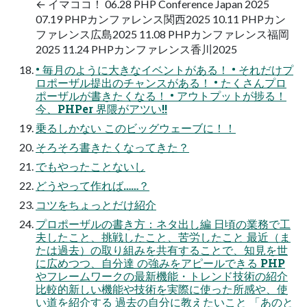
← イマココ！ 06.28 PHP Conference Japan 2025
07.19 PHPカンファレンス関西2025 10.11 PHPカン
ファレンス広島2025 11.08 PHPカンファレンス福岡
2025 11.24 PHPカンファレンス香川2025
• 毎月のように大きなイベントがある！ • それだけプ
ロポーザル提出のチャンスがある！ • たくさんプロ
ポーザルが書きたくなる！ • アウトプットが捗る！
今、PHPer 界隈がアツい!!
乗るしかない このビッグウェーブに！！
そろそろ書きたくなってきた？
でもやったことないし
どうやって作れば……？
コツをちょっとだけ紹介
プロポーザルの書き方：ネタ出し編 日頃の業務で工
夫したこと、挑戦したこと、苦労したこと 最近（ま
たは過去）の取り組みを共有することで、知見を世
に広めつつ、自分達 の強みをアピールできる PHP
やフレームワークの最新機能・トレンド技術の紹介
比較的新しい機能や技術を実際に使った所感や、使
い道を紹介する 過去の自分に教えたいこと 「あのと