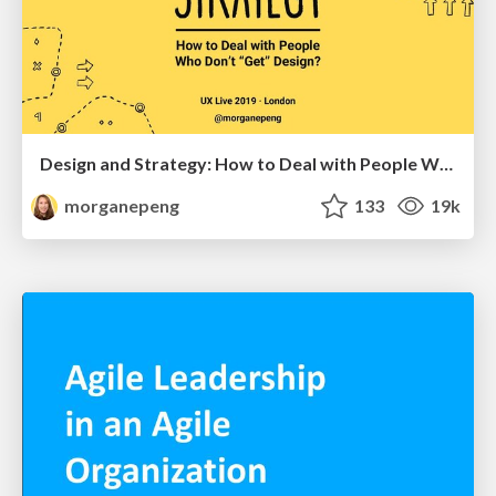
Design and Strategy: How to Deal with People Who Don’t "Get" Design
morganepeng
133
19k