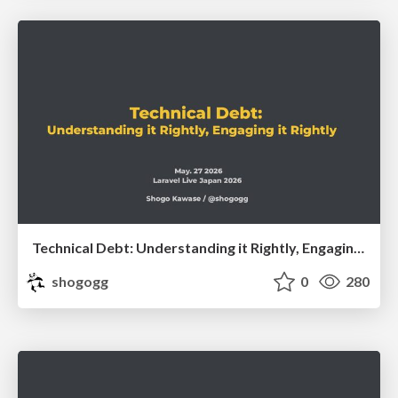
Technical Debt: Understanding it Rightly, Engaging it Rightly #LaravelLiveJP
shogogg
0
280