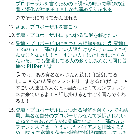
プロポーザルを書くための下調べの時点で学びの定
着・深化 が始まる！ • しかも締め切りがある
のでそれに向けてがんばれる！
さぁ、プロポーザルを書こう！
登壇・プロポーザルに まつわる誤解を解きたい
登壇・プロポーザルにまつわる誤解を解く 🤔 登壇し
てるのって一部のすごい人達だけなんじゃ……？ • そ
んなことないよ！ • 「すごい人」はたしかにたくさ
んいる。 でも登壇してる人の多くはみんなと同じ普
通の PHPer だよ！
🤔 でも、あの有名な◦◦さんと親しげに話してる
し…… • あの人達がフレンドリーすぎるだけだよ！ •
すごい人達はみんなとお話がしたくてカンファレン
スに来ているよ！ • 話し掛けるとすごく喜んでくれ
るよ！
登壇・プロポーザルにまつわる誤解を解く 🤔 でも結
局、無名な自分のプロポーザルなんて採択されない
よね？ • 有名かどうかは関係ないよ！ • 一部のカン
ファレンスでは、そういったバイアスを排除するた
め、敢 えて名前を伏せた状態で採択作業をしている