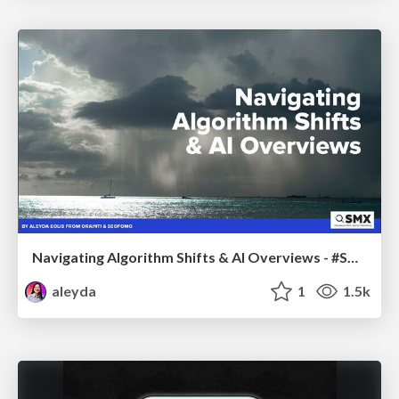
Navigating Algorithm Shifts & AI Overviews - #SMXNext
aleyda
1
1.5k