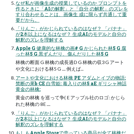
なぜ私が画像生成の授業しているのか プロンプトを
作るときに「AIの解釈」と「自分 の解釈」のズレを
すり合わせることは、画像生 成に限らず共通して重
要だから。
「りんご」がかじられているのはなぜ？ 「バナナ」
が2本以上になるはなぜ？ 生成AIのモデルと自分の
解釈のズレを理解する
Apple G 健康的な林檎の画# G かじられた林5 G 腐
った林5 G 黒ずんだり、傷んだりした林5 G
林檎の断面 G 林檎の成長過D G 林檎の収3 G アート
や文化における林5 G .... 例えば...
アートや文化における林檎 PE アダムとイブの物語:
禁断の果b CE 白雪姫: 毒入りの林5 aE ギリシャ神話
黄金の林檎:
黄金の林檎 を巡って争( E アップル社のロゴ: かじら
れた林檎の 8E ....
「りんご」がかじられているのはなぜ？ 「バナナ」
が2本以上になるはなぜ？ 生成AIのモデルと自分の
解釈のズレを理解する
もしもApple Storeで売っている商品が全て林檎だ