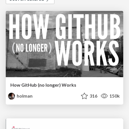
How GitHub (no longer) Works
holman
316
150k