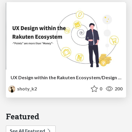
UX Design within the Rakuten Ecosystem/Design Matters Tokyo
shoty_k2
0
200
Featured
See All Featured