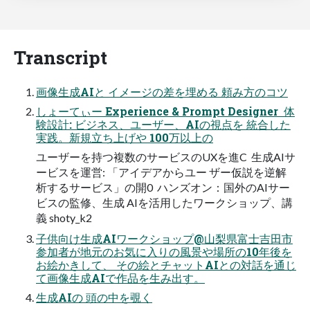
Transcript
画像生成AIと イメージの差を埋める 頼み方のコツ
しょーてぃー Experience & Prompt Designer  体
験設計: ビジネス、ユーザー、AIの視点を 統合した
実践。新規立ち上げや 100万以上の
ユーザーを持つ複数のサービスのUXを進C  生成AIサ
ービスを運営: 「アイデアからユー ザー仮説を逆解
析するサービス」の開0  ハンズオン：国外のAIサー
ビスの監修、生成 AIを活用したワークショップ、講
義 shoty_k2
子供向け生成AIワークショップ@山梨県富士吉田市
参加者が地元のお気に入りの風景や場所の10年後を
お絵かきして、 その絵とチャットAIとの対話を通じ
て画像生成AIで作品を生み出す。
生成AIの 頭の中を覗く