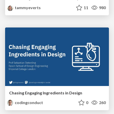
tammyeverts
11
980
Chasing Engaging Ingredients in Design
codingconduct
0
260