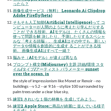
ったら？
画像生成サービス（無料） Leonardo.Ai Clipdrop
Adobe Firefly(beta)
そもそも人工知能(Artificial Intelligence)って コ
ンピューターが人間のように考えたり学んだりする
ことが できる技術。AIモデルは、たくさんの情報を
使って問題を解 決したり、予測したりするスペシャ
ルな「考える頭脳」。 生成AIはその中でも、新しい
データや情報を創造的に生成す ることができる技
術。 画像生成AIはすべて一緒？
脳みそ（AIモデル）が違えば異なる
プロンプト構文(Midjourney) 主題 詳細/環境 スタ
イル/タイプ/アーティスト パラメーター sunset
over the ocean, in
the style of impressionism like Monet or Renoir --no
buildings --v 5.2 --ar 9:16 --stylize 100 surrounded by
palm trees under a clear blue sky,
練習1 きれいな１個の林檎を 生成してみよう。
練習2 Apple Storeに商品が綺麗に 並んでいる様子
を生成しよう