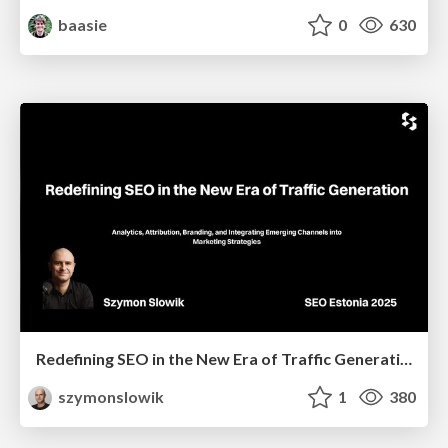
baasie
0
630
Redefining SEO in the New Era of Traffic Generation
szymonslowik
1
380