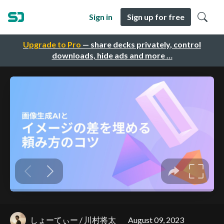
Sign in
Sign up for free
Upgrade to Pro
— share decks privately, control
downloads, hide ads and more …
しょーてぃー / 川村将太
August 09, 2023