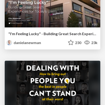
"I'm Feeling Lucky" - Building Great Search Experiences for Today's Users (#IAC19)
danielanewman
230
23k