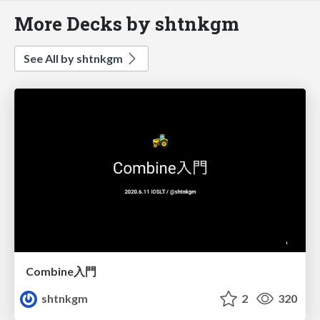
More Decks by shtnkgm
See All by shtnkgm
Combine入門
shtnkgm
2
320