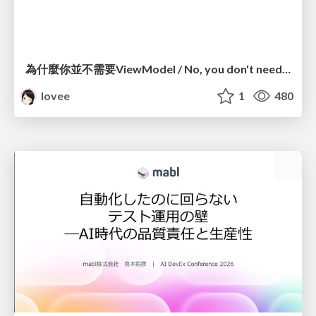
為什麼你並不需要ViewModel / No, you don't need a ViewModel
lovee
1
480