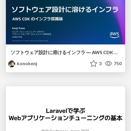
ソフトウェア設計に溶けるインフラ ― AWS CDK のインフラ認識論
konokenj
3
750