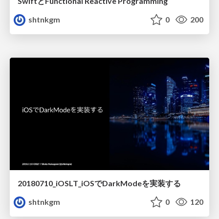
SwiftとFunctional Reactive Programming
shtnkgm
0
200
20180710_iOSLT_iOSでDarkModeを実装する
shtnkgm
0
120