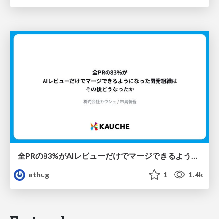
全PRの83%がAIレビューだけでマージできるようになった開発組織はその後どうなったか
athug
1
1.4k