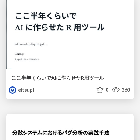
ここ半年くらいでAIに作らせたR用ツール
eitsupi
0
360