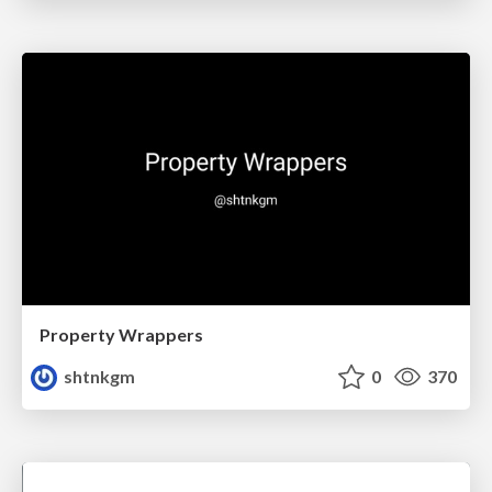
Property Wrappers
shtnkgm
0
370