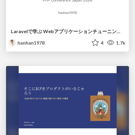
Laravelで学ぶ Webアプリケーションチューニング入門/web_application_tuning_101
hanhan1978
4
1.7k