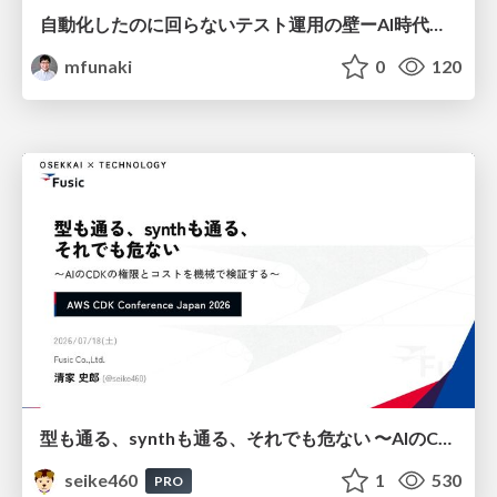
自動化したのに回らないテスト運用の壁ーAI時代の品質責任と生産性
mfunaki
0
120
型も通る、synthも通る、それでも危ない 〜AIのCDKの権限とコストを機械で検証する〜 / It Passes Type Checks, It Passes Synth Checks, but It’s Still Risky — Automatically Verifying Permissions and Costs in AI’s CDK —
seike460
1
530
PRO