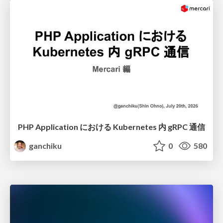
PHP Application における Kubernetes 内 gRPC 通信
ganchiku
0
580