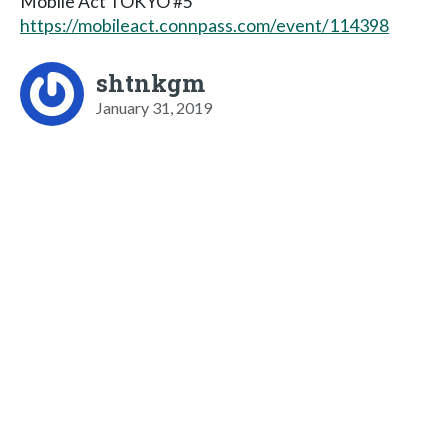
Mobile Act TOKYO #5
https://mobileact.connpass.com/event/114398
shtnkgm
January 31, 2019