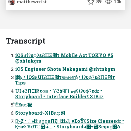
matthewcrist
89
10k
Transcript
iOSͷίʔυϕʔεϨΠΞ΢τ Mobile Act TOKYO #5
@shtnkgm
iOS Engineer Shota Nakagami @shtnkgm
࿩͢͜ͱ • iOSͷUIϨΠΞ΢τख๏ͷൺֱ • ίʔυϕʔεϨΠΞ΢τ
Tips
UIͷϨΠΞ΢τख๏ • ϓϩάϥϜͰهड़ʢίʔυϕʔεʣ •
Storyboard • Interface BuilderʢXIBʣ
ͦΕͧΕͷಛ௃
StoryboardͱXIBͷಛ௃
ྑ͍ͱ͜Ζ • ෳ਺ͷը໘αΠζͰ෼ذɺݟ͑ํνΣοΫʢSize Classesʣ •
Ϗϧυલʹ੩తͳ੍໿ͷݕࠪ • Storyboardͷ৔߹͸Segue͕࢖͑Δ