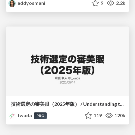
addyosmani
9
2.2k
技術選定の審美眼（2025年版） / Understanding the Spiral of Technologies 2025 edition
twada
119
120k
PRO