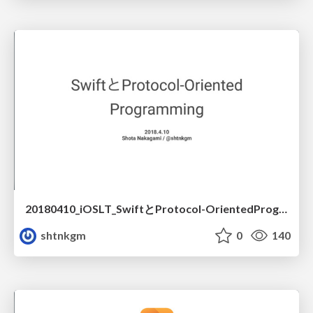
20180410_iOSLT_SwiftとProtocol-OrientedProgramming
shtnkgm
0
140