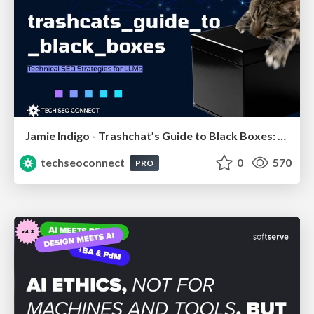
Jamie Indigo - Trashchat’s Guide to Black Boxes: Technical SEO Tactics for LLMs
techseoconnect
0
570
PRO