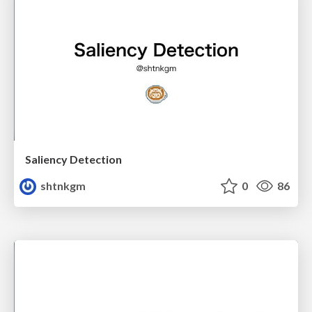
Saliency Detection
shtnkgm
0
86