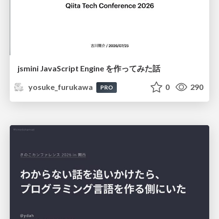
jsmini JavaScript Engine を作ってみた話
yosuke_furukawa
0
290
PRO