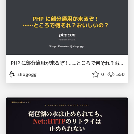
PHP に部分適用が来るぞ！……ところで何それ？おいしいの？ #phpcon / phpcon-2026
shogogg
0
550