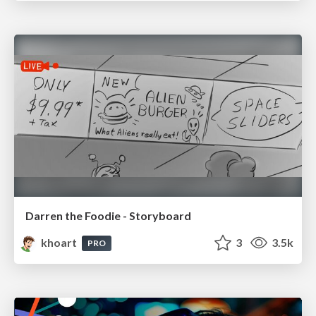
Darren the Foodie - Storyboard
khoart
3
3.5k
PRO