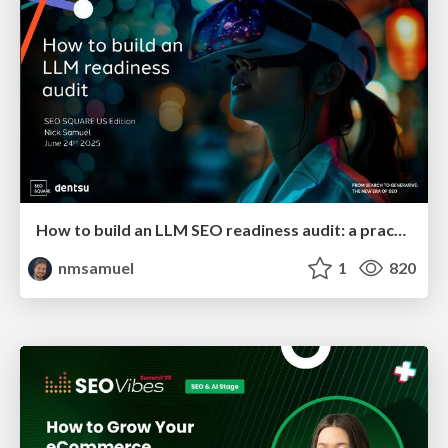
How to build an LLM SEO readiness audit: a practical framework
nmsamuel
1
820