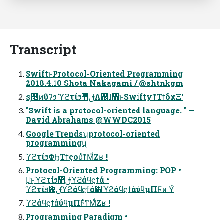
Transcript
SwiftͱProtocol-Oriented Programming
2018.4.10 Shota Nakagami / @shtnkgm
ຊ೔ͷΰʔϧ ϓϩτίϧࢦ޲Λ஌ͬͯɺ΋ͬͱSwiftyͳΤϯδχΞʹ
"Swift is a protocol-oriented language. " —
David Abrahams @WWDC2015
Google Trendsʮprotocol-oriented
programmingʯ
ϓϩτίϧΦϦΤϯςουͬͯͳΜͩΖ͏ʁ !
Protocol-Oriented Programming: POP •
༁͢ͱϓϩτίϧࢦ޲ϓϩάϥϛϯά •
ϓϩτίϧࢦ޲ϓϩάϥϛϯά͸ϓϩάϥϛϯάύϥμΠϜͷ Ұͭ
ϓϩάϥϛϯάύϥμΠϜͬͯͳΜͩΖ͏ʁ !
Programming Paradigm •