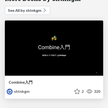
See All by shtnkgm
Combine入門
shtnkgm
2
320