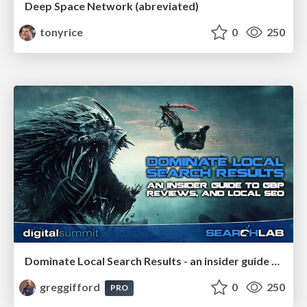
Deep Space Network (abreviated)
tonyrice
0
250
Dominate Local Search Results - an insider guide to GBP, reviews, and Local SEO
greggifford
0
250
PRO