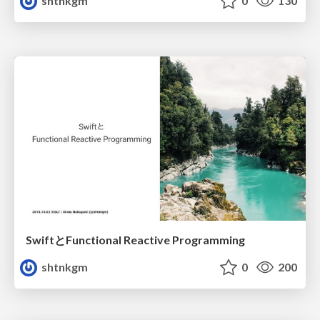
shtnkgm
0
130
SwiftとFunctional Reactive Programming
shtnkgm
0
200