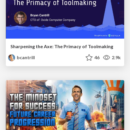
Sharpening the Axe: The Primacy of Toolmaking
bcantrill
46
2.9k