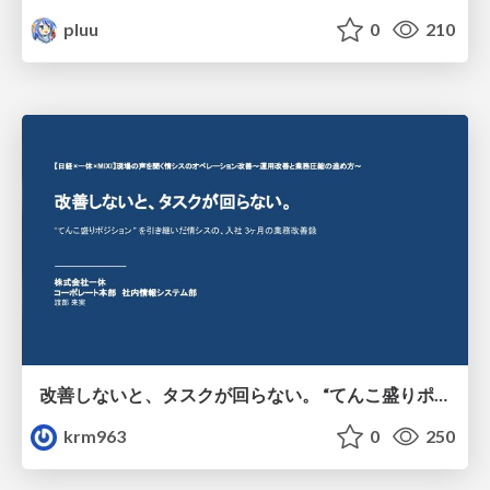
pluu
0
210
改善しないと、タスクが回らない。 “てんこ盛りポジション” を引き継いだ情シスの、入社3ヶ月の業務改善録
krm963
0
250