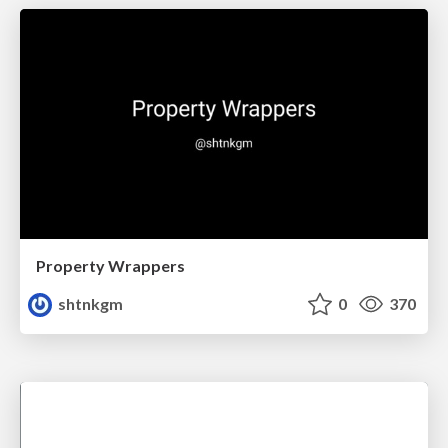
Property Wrappers
shtnkgm
0
370