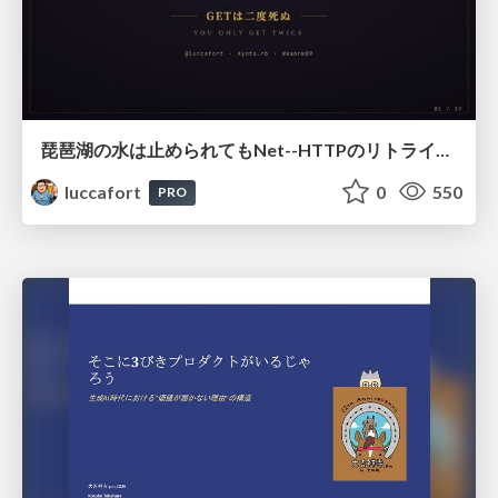
琵琶湖の水は止められてもNet--HTTPのリトライは止められない / You might be able to stop the water flow of Lake Biwa but you can't stop Net::HTTP retries
luccafort
0
550
PRO