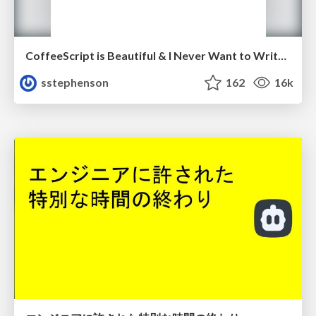
CoffeeScript is Beautiful & I Never Want to Write Plain JavaScript Again
sstephenson
162
16k