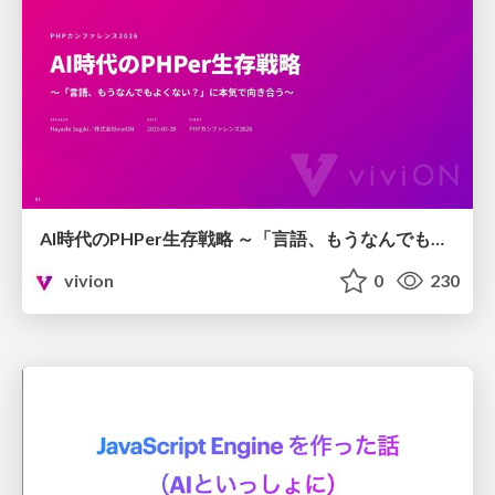
AI時代のPHPer生存戦略 ～「言語、もうなんでもよくない？」に本気で向き合う～
vivion
0
230