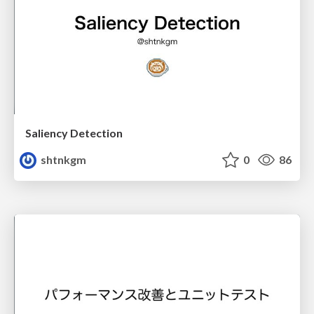
Saliency Detection
shtnkgm
0
86