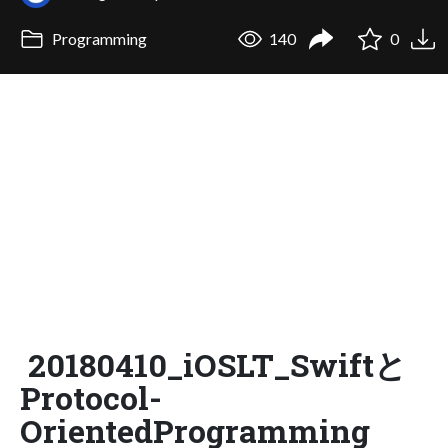
Programming
140
0
20180410_iOSLT_Swiftと
Protocol-
OrientedProgramming