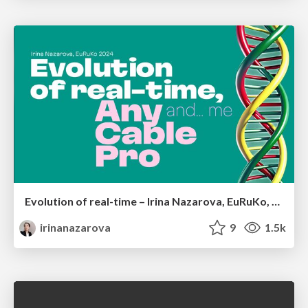
Evolution of real-time – Irina Nazarova, EuRuKo, 2024
irinanazarova
9
1.5k