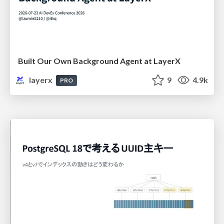
Built Our Own Background Agent at LayerX
layerx
9
4.9k
PRO