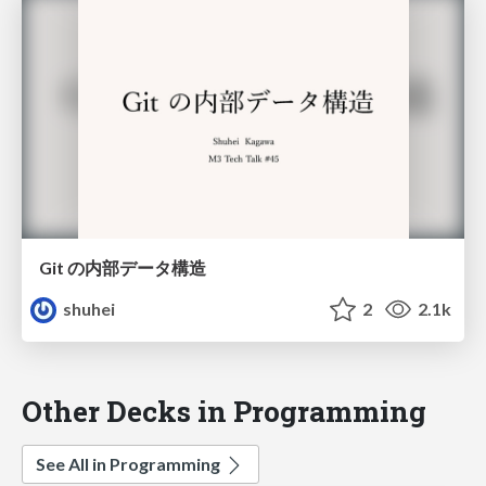
Git の内部データ構造
shuhei
2
2.1k
Other Decks in Programming
See All in Programming