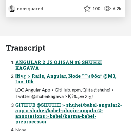
nonsquared
100
6.2k
Transcript
ANGULAR 2 JS OJISAN #6 SHUHEI
KAGAWA
߳઒ पฏ > Rails, Angular, Node ͳͲͷΦδαϯ @M3,
Inc. 10k
LOC Angular App > GitHub, npm, Qiita @shuhei >
Twitter @shuheikagawa > Ϗʔϧݕఆ 2 ڃ !
GITHUB @SHUHEI > shuhei/babel-angular2-
app > shuhei/babel-plugin-angular2-
annotations > babel/karma-babel-
preprocessor
None