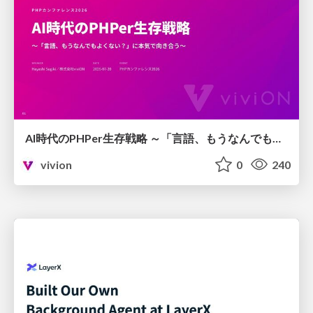
AI時代のPHPer生存戦略 ～「言語、もうなんでもよくない？」に本気で向き合う～
vivion
0
240