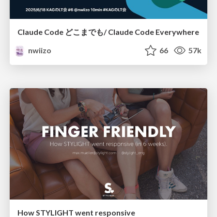
Claude Code どこまでも/ Claude Code Everywhere
nwiizo
66
57k
How STYLIGHT went responsive