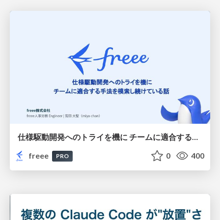
仕様駆動開発へのトライを機に チームに適合する手法を模索し続けている話
freee
0
400
PRO