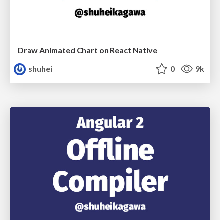
Draw Animated Chart on React Native
shuhei
0
9k