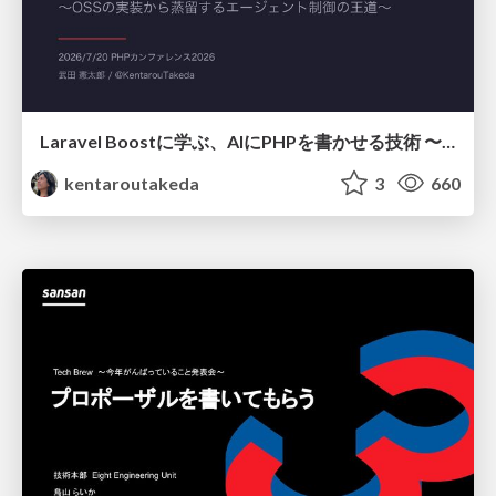
Laravel Boostに学ぶ、AIにPHPを書かせる技術 〜OSSの実装から蒸留するエージェント制御の王道〜
kentaroutakeda
3
660