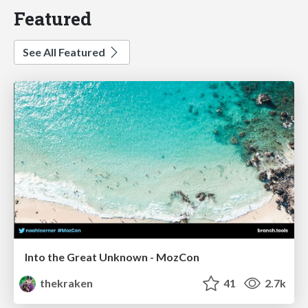
Featured
See All Featured
Into the Great Unknown - MozCon
thekraken
41
2.7k