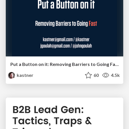
Put a Button on it: Removing Barriers to Going Fast.
kastner
60
4.5k