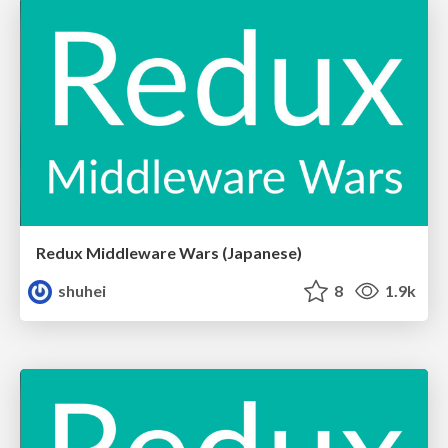
Redux Middleware Wars (Japanese)
shuhei
8
1.9k