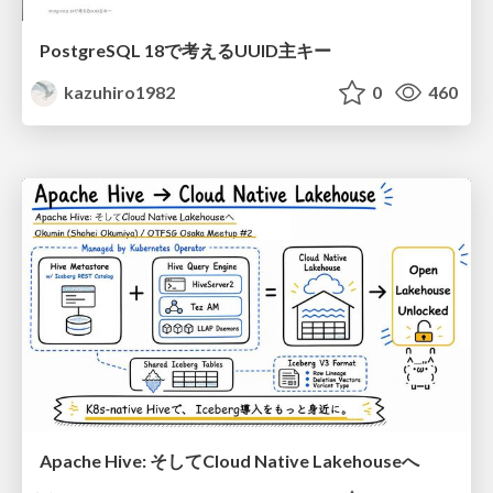
PostgreSQL 18で考えるUUID主キー
kazuhiro1982
0
460
Apache Hive: そしてCloud Native Lakehouseへ