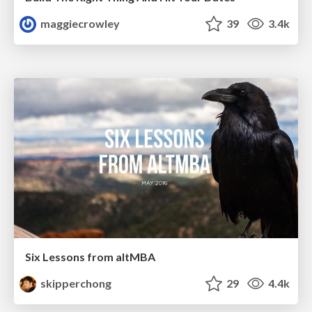
maggiecrowley
39
3.4k
Six Lessons from altMBA
skipperchong
29
4.4k