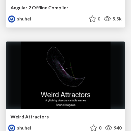
Angular 2 Offline Compiler
shuhei
0
5.5k
Weird Attractors
shuhei
0
940