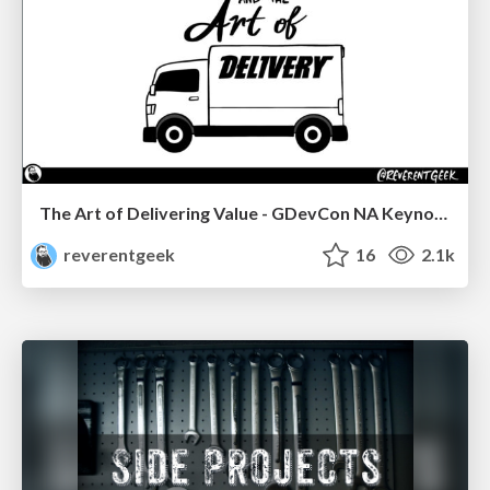
The Art of Delivering Value - GDevCon NA Keynote
reverentgeek
16
2.1k