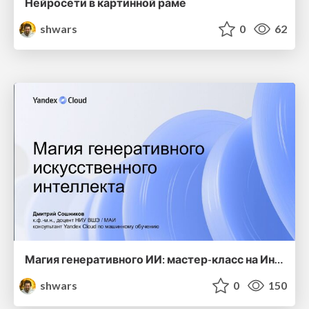
Нейросети в картинной раме
shwars
0
62
Магия генеративного ИИ: мастер-класс на Интермузей 2024
shwars
0
150