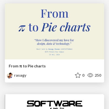
From π to Pie charts
rasagy
0
250