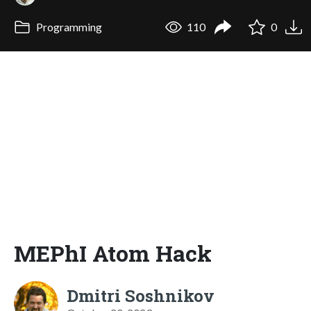
Programming
110
0
MEPhI Atom Hack
Dmitri Soshnikov