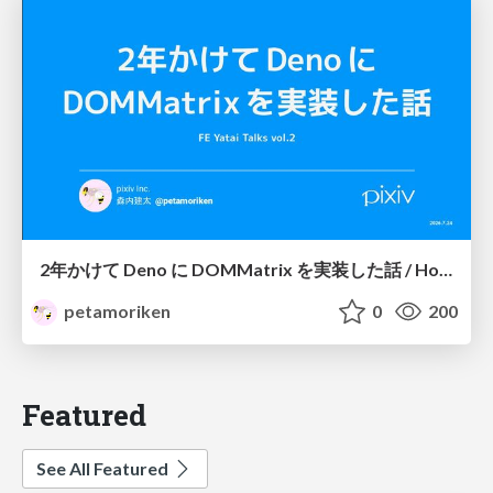
2年かけて Deno に DOMMatrix を実装した話 / How I implemented DOMMatrix in Deno over two years
petamoriken
0
200
Featured
See All Featured