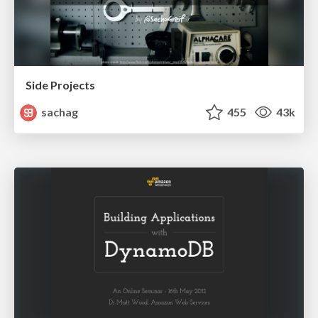
Side Projects
sachag
455
43k