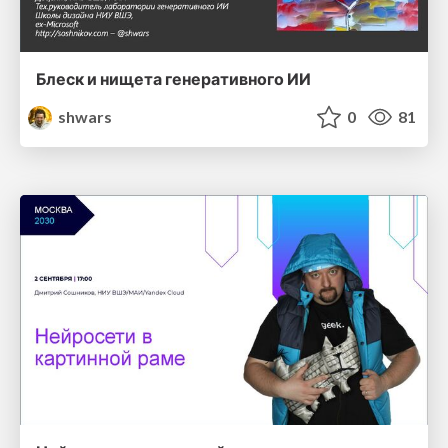
Блеск и нищета генеративного ИИ
shwars
0
81