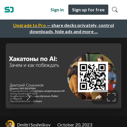
Sign in
Sign up for free
Upgrade to Pro
— share decks privately, control
downloads, hide ads and more …
Dmitri Soshnikov
October 20, 2023