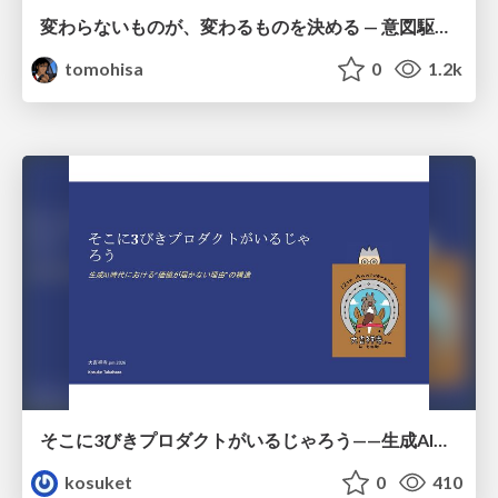
変わらないものが、変わるものを決める — 意図駆動開発 × イベントソーシング × イミュータブル | What Doesn't Change Decides What Can — IDD × Event Sourcing × Immutability
tomohisa
0
1.2k
そこに3びきプロダクトがいるじゃろう——生成AI時代における“価値が届かない理由”の構造
kosuket
0
410