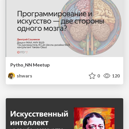
Pytho_NN Meetup
shwars
0
120