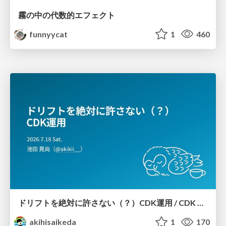
霧の中の代数的エフェクト
funnyycat
1
460
ドリフトを絶対に許さない（？）CDK運用 / CDK Ops with Zero Tolerance for Drifts (?)
akihisaikeda
1
170