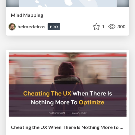
Mind Mapping
helmedeiros
1
300
PRO
Cheating the UX When There Is Nothing More to Optimize - PixelPioneers