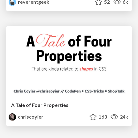
reverentgeek
52
6k
A Tale of Four Properties
chriscoyier
163
24k