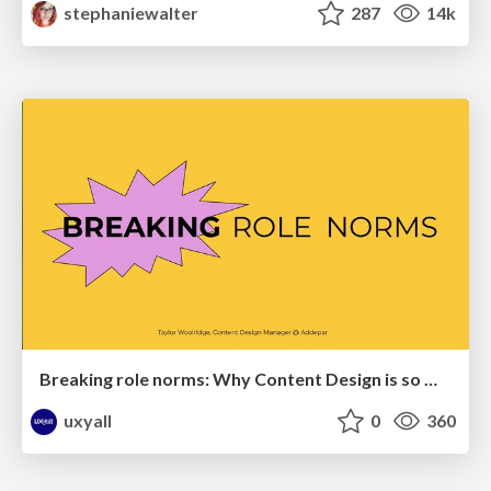
stephaniewalter
287
14k
Breaking role norms: Why Content Design is so much more than writing copy - Taylor Woolridge
uxyall
0
360