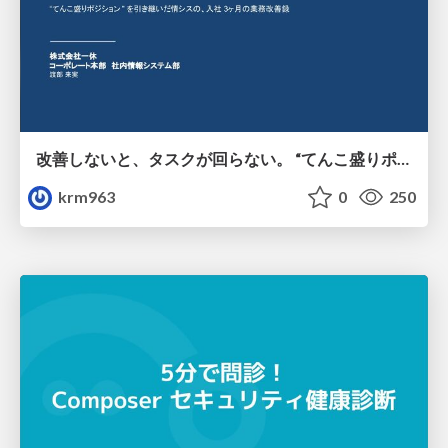
改善しないと、タスクが回らない。 “てんこ盛りポジション” を引き継いだ情シスの、入社3ヶ月の業務改善録
krm963
0
250