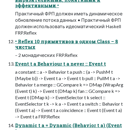
эффективными •
Практичный ФРП должен иметь динамическое
обновление потока данных • Практичный ФРП
должен использовать идеоматический Haskell
FRP.Reflex
• Reflex 10 примитивов в одном Сlass – 8
чистых
– 2 монадических FRP.Reflex
Event t a Behaviour t a never :: Event t
a constant :: a -> Behavior t a push :: (a -> PushM t
(Maybe b)) -> Event t a -> Event t b pull :: PullM t a ->
Behavior t a merge :: GCompare k => DMap (WrapArg
(Event t) k) -> Event t (DMap k) fan :: GCompare k =>
Event t (DMap k) -> EventSelector t k select ::
EventSelector t k -> k a -> Event t a switch :: Behavior t
(Event t a) -> Event t a coincidence :: Event t (Event t a)
-> Event t a FRP.Reflex
Dynamic t a = Dynamic (Behavior t a) (Event