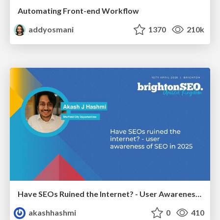
Automating Front-end Workflow
addyosmani
1370
210k
Have SEOs Ruined the Internet? - User Awareness of SEO in 2025
akashhashmi
0
410