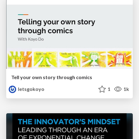
Tell your own story through comics
letsgokoyo
1
1k