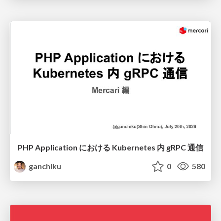
PHP Application における Kubernetes 内 gRPC 通信
ganchiku
0
580