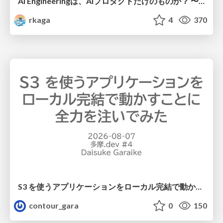
AI Engineeringは、AIプロダクトだけのものか？ 〜AIがソフトウェアを作る時代の新しい当たり前〜 / No AI in your product. AI Engineering in your development.
rkaga
4
370
S3 を使うアプリケーションをローカル完結で動かすことに全力を注いでみた / Running S3 Apps Offline
contour_gara
0
150