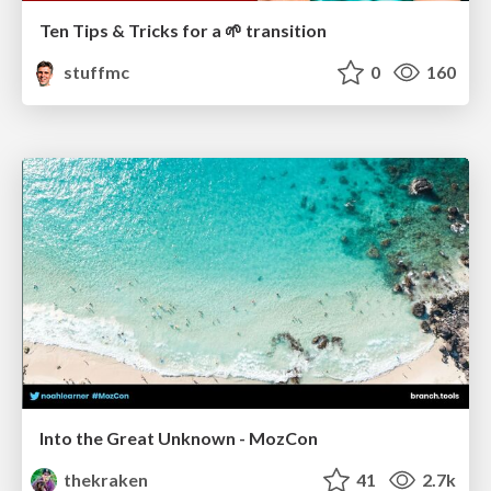
Ten Tips & Tricks for a 🌱 transition
stuffmc
0
160
Into the Great Unknown - MozCon
thekraken
41
2.7k