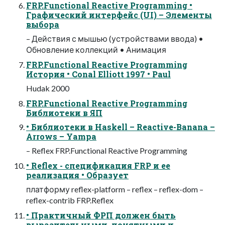
FRP.Functional Reactive Programming •
Графический интерфейс (UI) – Элементы
выбора
– Действия с мышью (устройствами ввода) •
Обновление коллекций • Анимация
FRP.Functional Reactive Programming
История • Conal Elliott 1997 • Paul
Hudak 2000
FRP.Functional Reactive Programming
Библиотеки в ЯП
• Библиотеки в Haskell – Reactive-Banana –
Arrows – Yampa
– Reflex FRP.Functional Reactive Programming
• Reflex - cпецификация FRP и ее
реализация • Образует
платформу reflex-platform – reflex – reflex-dom –
reflex-contrib FRP.Reflex
• Практичный ФРП должен быть
выразительными, понятными и