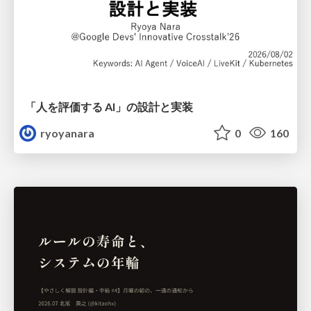
「人を評価する AI」の 設計と実装
ryoyanara
0
160