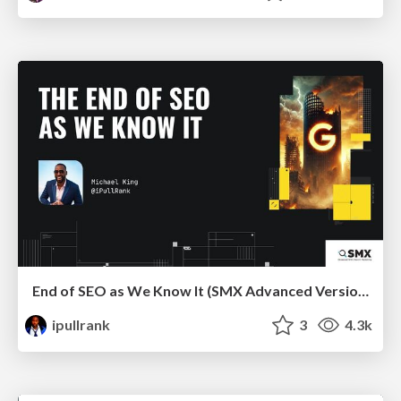
End of SEO as We Know It (SMX Advanced Version)
ipullrank
3
4.3k