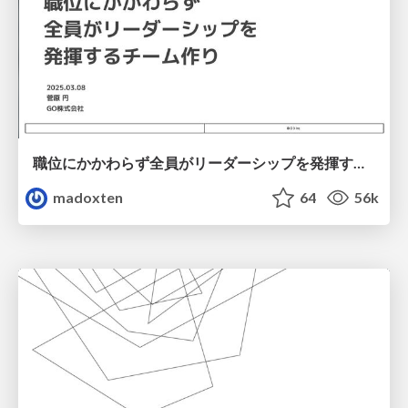
職位にかかわらず全員がリーダーシップを発揮するチーム作り / Building a team where everyone can demonstrate leadership regardless of position
madoxten
64
56k