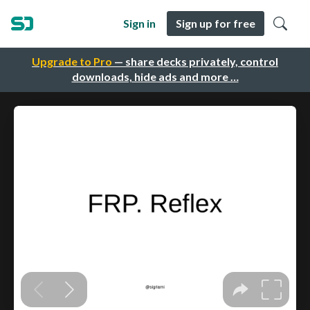
Sign in
Sign up for free
Upgrade to Pro
— share decks privately, control
downloads, hide ads and more …