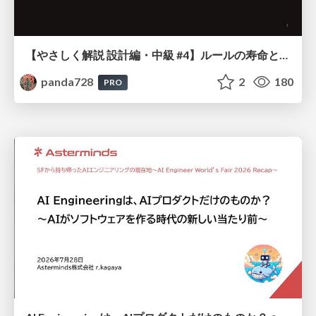
【やさしく解説 設計編・中級 #4】ルールの寿命と、システムの年輪
panda728
2
180
PRO