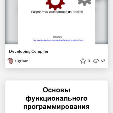
Developing Compiler
sigrlami
0
67