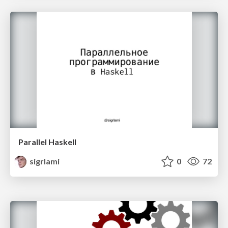
Parallel Haskell
sigrlami
0
72