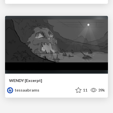
WENDY [Excerpt]
tessaabrams
11
39k