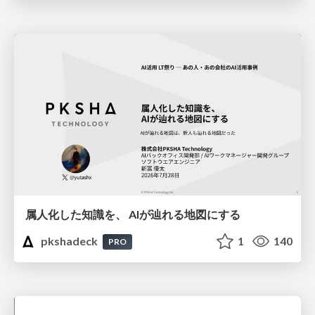
属人化した知識を、 AIが辿れる地図にする
pkshadeck
1
140
PRO