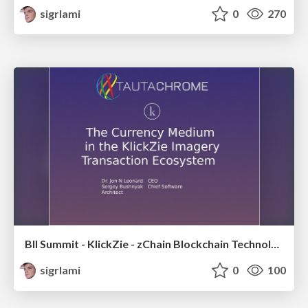
sigrlami
0
270
BII Summit - KlickZie - zChain Blockchain Technology
sigrlami
0
100