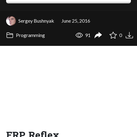
Sergey Bushnyak
June 25, 2016
Programming
91
0
FRP. Reflex