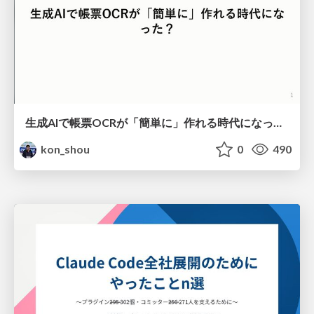
生成AIで帳票OCRが「簡単に」作れる時代になった？
kon_shou
0
490