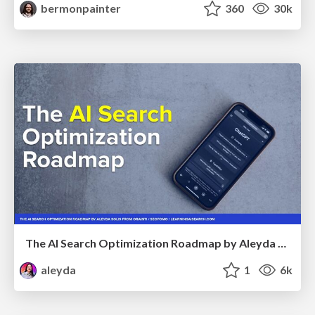
bermonpainter
360
30k
The AI Search Optimization Roadmap by Aleyda Solis
aleyda
1
6k