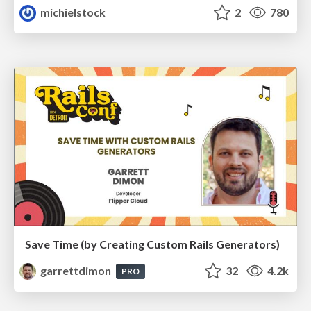
michielstock
2
780
Save Time (by Creating Custom Rails Generators)
garrettdimon
32
4.2k
PRO