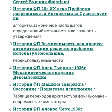
Сергей Бушняк @sigrlami
История ФП 20е XX века Проблема
разрешимости Алгоритмика Существует
ли
алгоритм, за конечное число шагов
определяющий истинность или ложность
утверждения?
История ФП Вычислимость как процесс
автоматизации решения проблемы
используя небольшие,
переиспользуемые части
История ФП Алан Тьюринг 1936г
Механистическое видение
Декомпозиция
История ФП Машина Тьюринга •
Состояние • Пошаговое исполнение •
Таблица переходов архитектура фон Ньюмана -
современные компьютеры
История ФП Алонзо Черч 1936г