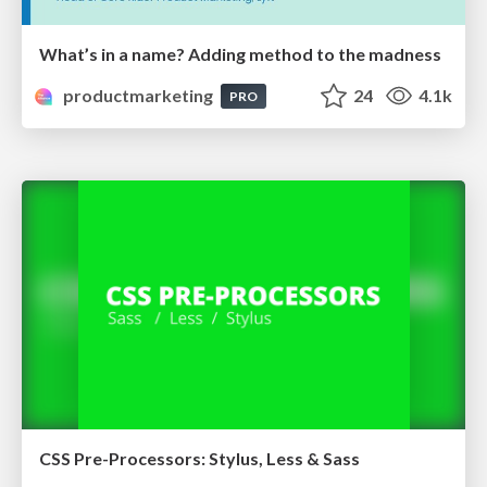
What’s in a name? Adding method to the madness
productmarketing
24
4.1k
PRO
CSS Pre-Processors: Stylus, Less & Sass