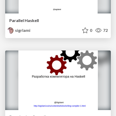
Parallel Haskell
sigrlami
0
72