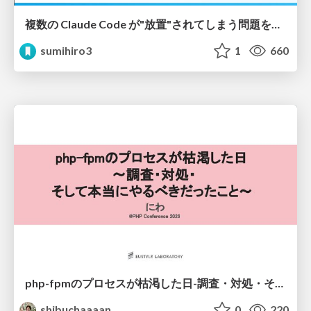
複数の Claude Code が"放置"されてしまう問題をCLI ダッシュボードを自作して解決した話
sumihiro3
1
660
php-fpmのプロセスが枯渇した日-調査・対処・そして本当にやるべきだったこと-
shibuchaaaan
0
220