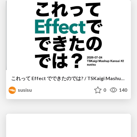
これって Effect でできたのでは? / TSKaigi Mashup Kansai #2
susisu
0
140