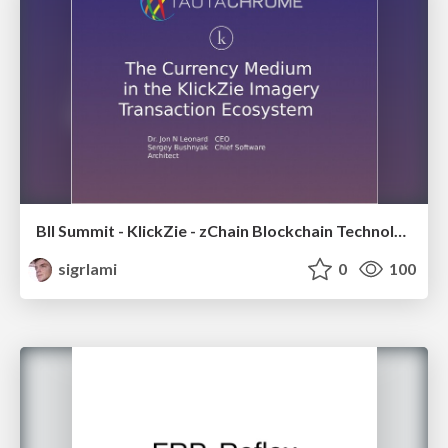
BII Summit - KlickZie - zChain Blockchain Technology
sigrlami
0
100