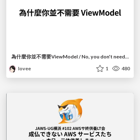
為什麼你並不需要ViewModel / No, you don't need a ViewModel
lovee
1
480