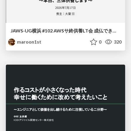
JAWS-UG横浜 #102 AWSサ終供養LT会 成仏できない AWS サービスたち 〜本日、三体供養します〜
maroon1st
0
320