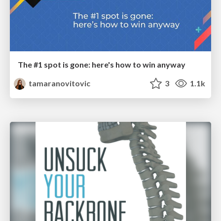
The #1 spot is gone: here's how to win anyway
tamaranovitovic
3
1.1k