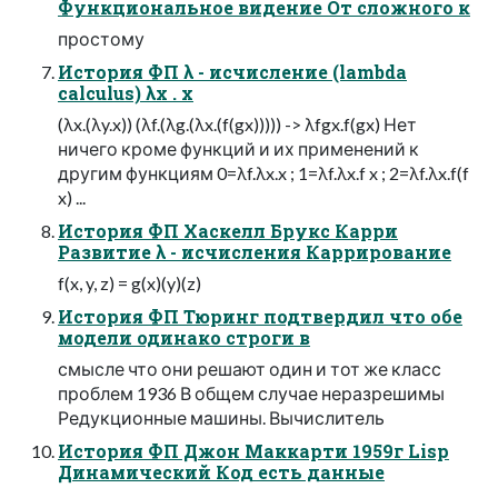
Функциональное видение От сложного к
простому
История ФП λ - исчисление (lambda
calculus) λx . x
(λx.(λy.x)) (λf.(λg.(λx.(f(gx))))) -> λfgx.f(gx) Нет
ничего кроме функций и их применений к
другим функциям 0=λf.λx.x ; 1=λf.λx.f x ; 2=λf.λx.f(f
x) ...
История ФП Хаскелл Брукс Карри
Развитие λ - исчисления Каррирование
f(x, y, z) = g(x)(y)(z)
История ФП Тюринг подтвердил что обе
модели одинако строги в
смысле что они решают один и тот же класс
проблем 1936 В общем случае неразрешимы
Редукционные машины. Вычислитель
История ФП Джон Маккарти 1959г Lisp
Динамический Код есть данные