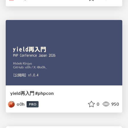
yield再入門 #phpcon
o0h
0
950
PRO