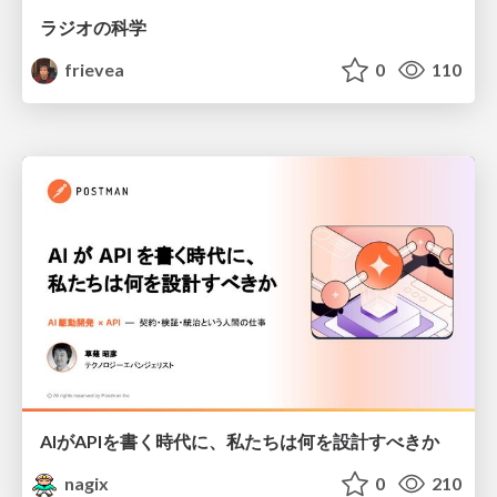
ラジオの科学
frievea
0
110
AIがAPIを書く時代に、私たちは何を設計すべきか
nagix
0
210