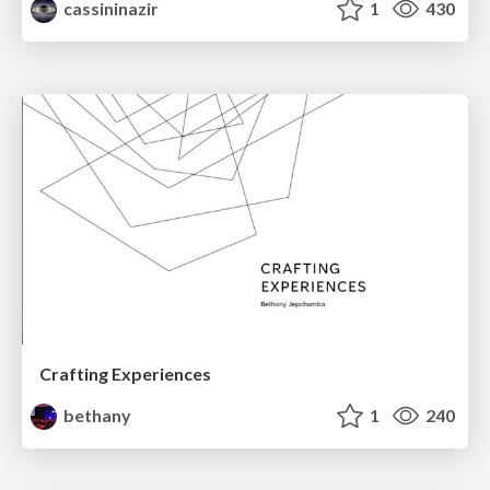
cassininazir
1
430
Crafting Experiences
bethany
1
240