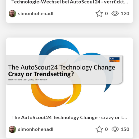
Technologie-Wechsel bei AutoScout24 - verrückt oder zukunftsweisend? (w-jax 2015)
simonhohenadl
0
120
The AutoScout24 Technology Change - crazy or trendsetting?
simonhohenadl
0
150