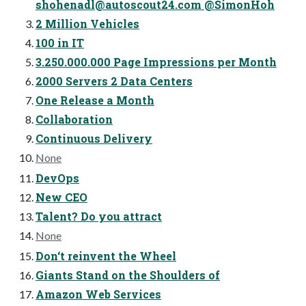
shohenadl@autoscout24.com
@SimonHoh
2 Million Vehicles
100 in IT
3.250.000.000 Page Impressions per Month
2000 Servers 2 Data Centers
One Release a Month
Collaboration
Continuous Delivery
None
DevOps
New CEO
Talent? Do you attract
None
Don‘t reinvent the Wheel
Giants Stand on the Shoulders of
Amazon Web Services