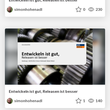
simonhohenadl
0
230
Entwickeln ist gut, Releasen ist besser
simonhohenadl
1
140