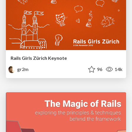
Rails Girls Zürich Keynote
gr2m
96
14k