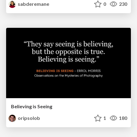
sabderemane
0
230
Believing is Seeing
oripsolob
1
180