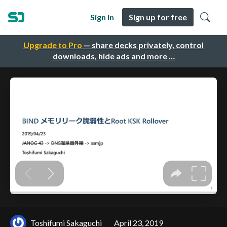
Sign in
Sign up for free
Upgrade to Pro
— share decks privately, control
downloads, hide ads and more …
Toshifumi Sakaguchi
April 23, 2019