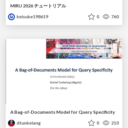
MIRU 2026 チュートリアル
keisuke198619
0
760
A Bag-of-Documents Model for Query Specificity
dtunkelang
0
210