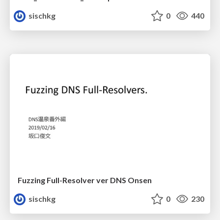
sischkg
0
440
Fuzzing Full-Resolver ver DNS Onsen
sischkg
0
230