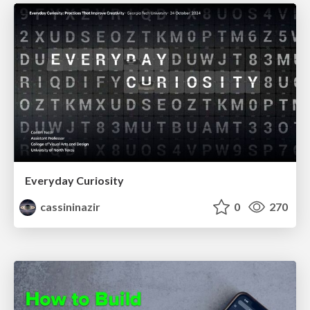
Everyday Curiosity
cassininazir
0
270