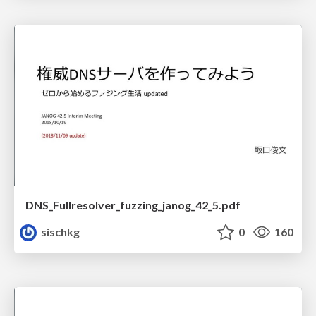
DNS_Fullresolver_fuzzing_janog_42_5.pdf
sischkg
0
160