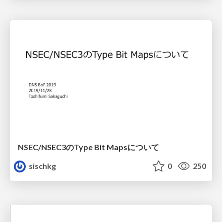
NSEC/NSEC3のType Bit Mapsについて
sischkg
0
250