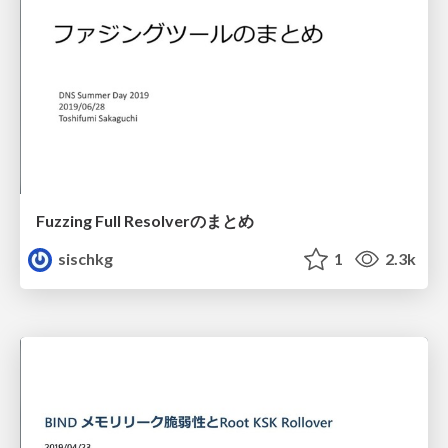
Fuzzing Full Resolverのまとめ
sischkg
1
2.3k