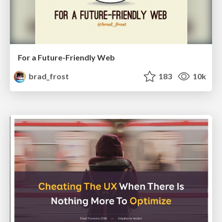
For a Future-Friendly Web
brad_frost
183
10k