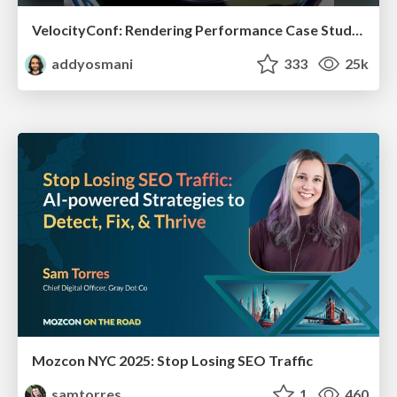
VelocityConf: Rendering Performance Case Studies
addyosmani
333
25k
Mozcon NYC 2025: Stop Losing SEO Traffic
samtorres
1
460