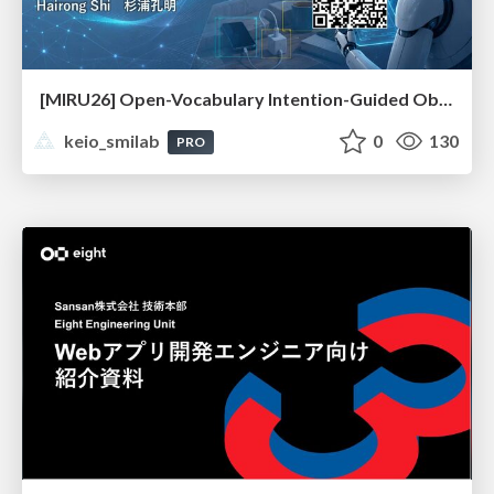
[MIRU26] Open-Vocabulary Intention-Guided Object Detection in Diverse Scenes
keio_smilab
0
130
PRO