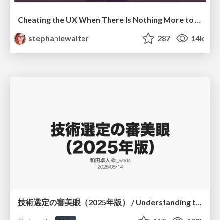
Cheating the UX When There Is Nothing More to Optimize - PixelPioneers
stephaniewalter
287
14k
技術選定の審美眼（2025年版） / Understanding the Spiral of Technologies 2025 edition