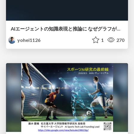
AIエージェントの知識表現と推論に なぜグラフが使われるのか - 記号的AIの復権とニューラルAIとの統合
yohei1126
1
270