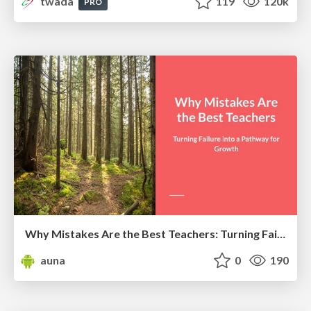
twada
119
120k
PRO
Why Mistakes Are the Best Teachers: Turning Failure into a Pathway for Growth
auna
0
190