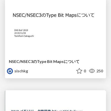
NSEC/NSEC3のType Bit Mapsについて
sischkg
0
250