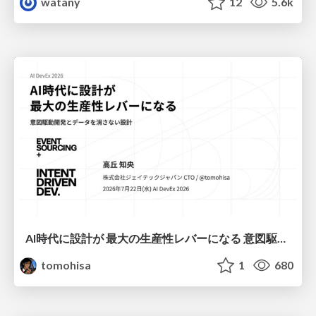
watany
12
5.6k
AI時代に設計が 最大の生産性レバーになる 意図駆動開発とデータを消さない設計｜Don't Delete Your Data or Your Intent — Design as the Deepest Lever in the AI Era
tomohisa
1
680