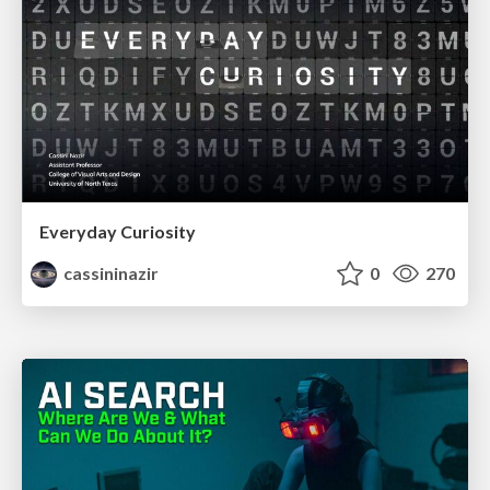
Everyday Curiosity
cassininazir
0
270