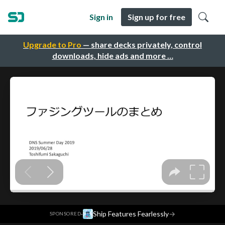
Sign in
Sign up for free
Upgrade to Pro
— share decks privately, control
downloads, hide ads and more …
·
Ship Features Fearlessly
→
SPONSORED