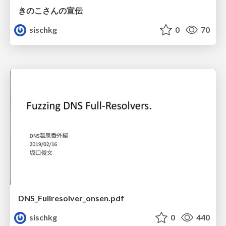
きのこさんの宣伝
sischkg
0
70
DNS_Fullresolver_onsen.pdf
sischkg
0
440