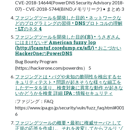
CVE-2018-14644(PowerDNS Security Advisory 2018-
07) – CVE-2018-5744(BINDメモリリーク) • まとめ 3
ファジングツールを開発した目的 • ネットワークな
どのプログラミングの習得 • DNSプロトコルの理解
• LTのネタ 4
ファジングツールを開発した目的(裏) • うさぎさん
にはまけないぞ American fuzzy lop
(http://lcamtuf.coredump.cx/afl/) • おこづかい
HackerOneのPowerDNS
Bug Bounty Program
(https://hackerone.com/powerdns） 5
ファジングとは • バグや未知の脆弱性を検出するセ
キュリティテスト • 問題が起きそうな様々な細工を
したデータを送り、検査対象に異常な動作 が起きな
いかどうかを検査 詳細 IPA : 情報セキュリティ
:ファジング：FAQ
https://www.ipa.go.jp/security/vuln/fuzz_faq.html#001
6
ファジングツールの概要 • 最初に権威サーバとして
正規の応答を作成し、それを改変してからフルリ ゾ