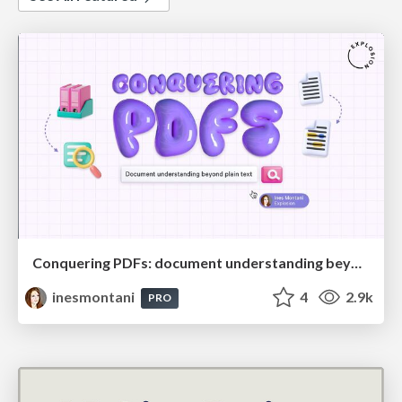
Conquering PDFs: document understanding beyond plain text
inesmontani
4
2.9k
PRO