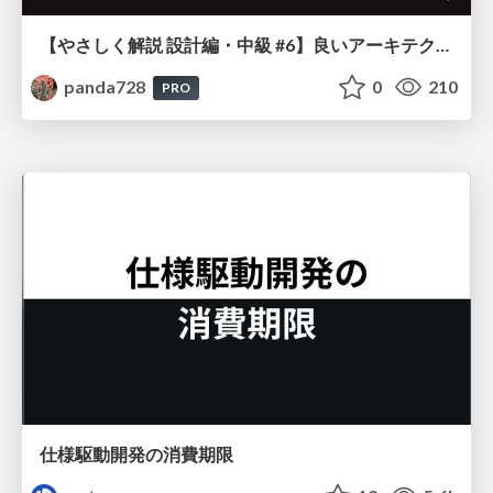
【やさしく解説 設計編・中級 #6】良いアーキテクチャとは ～ 一本の登り道の、行き先 ～
panda728
0
210
PRO
仕様駆動開発の消費期限