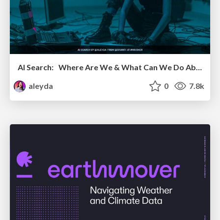
AI Search: Where Are We & What Can We Do About It?
aleyda
0
7.8k