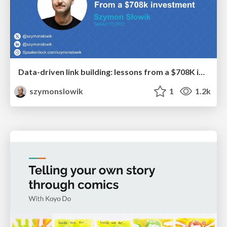
Data-driven link building: lessons from a $708K investment (BrightonSEO talk)
szymonslowik
1
1.2k