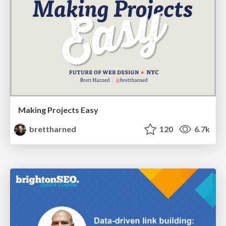
Making Projects Easy
brettharned
120
6.7k