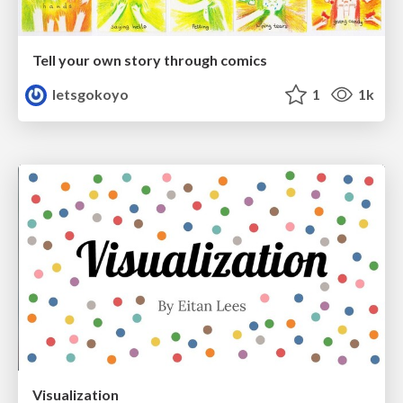
Tell your own story through comics
letsgokoyo
1
1k
Visualization