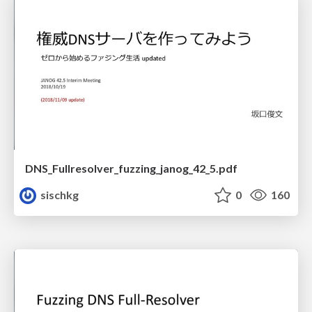
DNS_Fullresolver_fuzzing_janog_42_5.pdf
sischkg
0
160