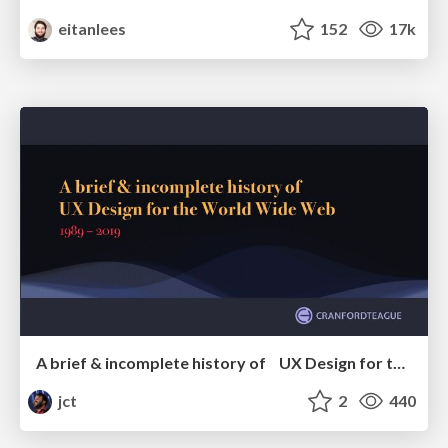
eitanlees
152
17k
A brief & incomplete history of UX Design for the World Wide Web: 1989–2019
jct
2
440