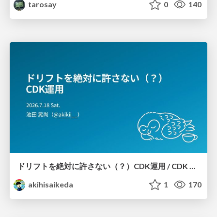
tarosay
0
140
ドリフトを絶対に許さない（？）CDK運用 / CDK Ops with Zero Tolerance for Drifts (?)
akihisaikeda
1
170