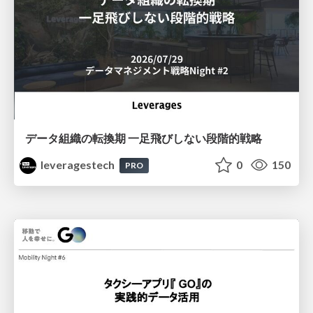
データ組織の転換期 一足飛びしない段階的戦略
leveragestech
0
150
PRO