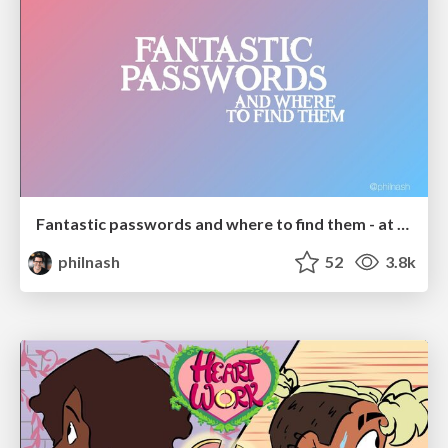
Fantastic passwords and where to find them - at NoRuKo
philnash
52
3.8k