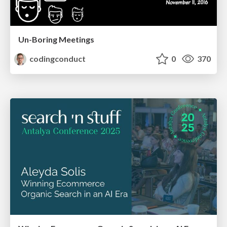
Un-Boring Meetings
codingconduct
0
370