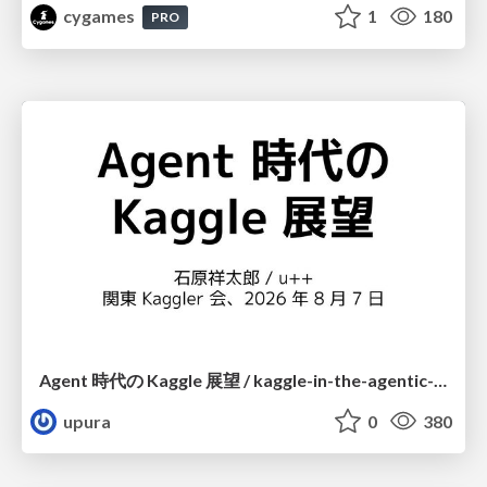
cygames
1
180
PRO
Agent 時代の Kaggle 展望 / kaggle-in-the-agentic-era
upura
0
380