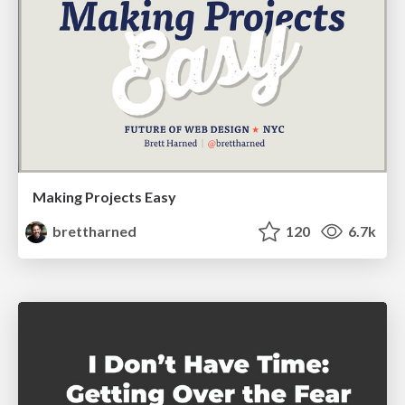
Making Projects Easy
brettharned
120
6.7k