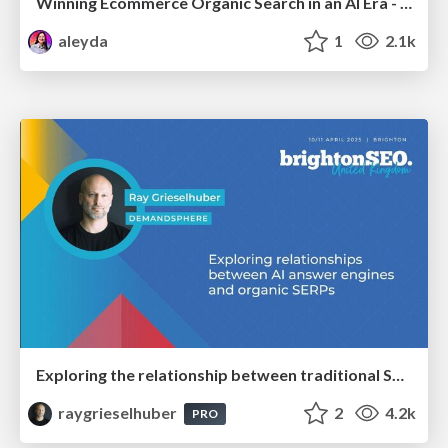
Winning Ecommerce Organic Search in an AI Era - #searchnstuff2025
aleyda
1
2.1k
Exploring the relationship between traditional SERPs and Gen AI search
raygrieselhuber
2
4.2k
PRO