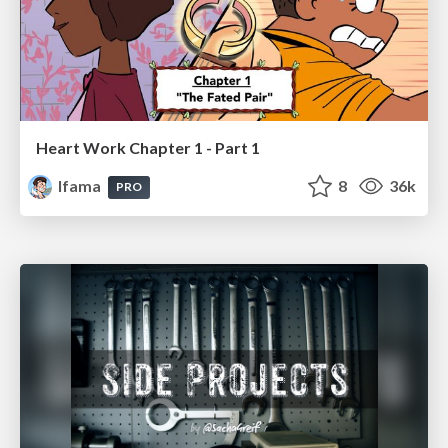
Heart Work Chapter 1 - Part 1
lfama
8
36k
PRO