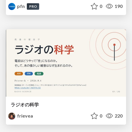
pfn
0
190
PRO
ラジオの科学
frievea
0
220