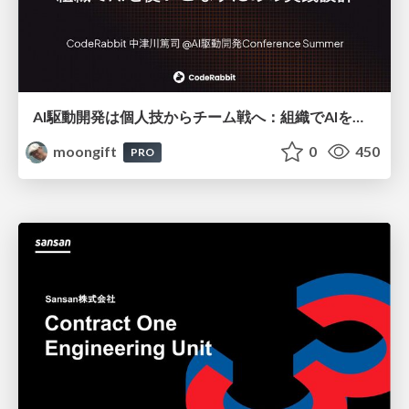
AI駆動開発は個人技からチーム戦へ：組織でAIを使いこなすための実践設計
moongift
0
450
PRO