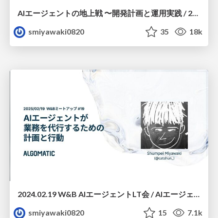
AIエージェントの地上戦 〜開発計画と運用実践 / 2025/04/08 Findy ランチセッション #19
smiyawaki0820
35
18k
2024.02.19 W&B AIエージェントLT会 / AIエージェントが業務を代行するための計画と実行 / Algomatic 宮脇
smiyawaki0820
15
7.1k