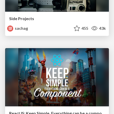
Side Projects
sachag
455
43k
ReactJS: Keep Simple. Everything can be a component!