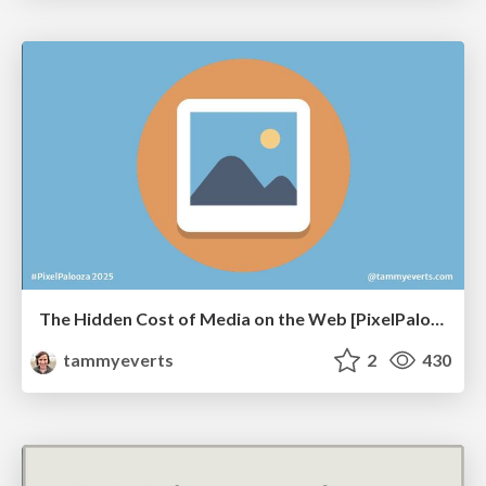
The Hidden Cost of Media on the Web [PixelPalooza 2025]
tammyeverts
2
430