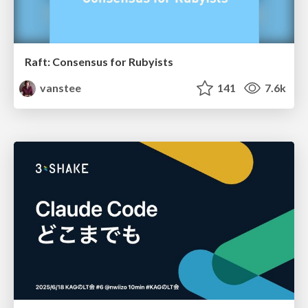
Raft: Consensus for Rubyists
vanstee
141
7.6k