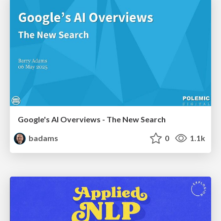
Google's AI Overviews - The New Search
badams
0
1.1k