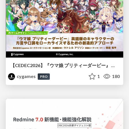
【CEDEC2026】『ウマ娘 プリティーダービー』 英語版のキャラクターの方言や口調をローカライズするための創造的アプローチ
cygames
1
180
PRO