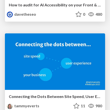
How to audit for AI Accessibility on your Front & Back End
davetheseo
0
480
Connecting the Dots Between Site Speed, User Experience & Your Business [WebExpo 2025]
tammyeverts
11
980