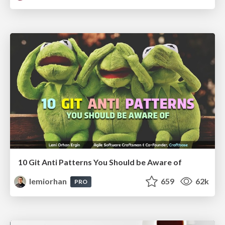
10 Git Anti Patterns You Should be Aware of
lemiorhan
659
62k
PRO