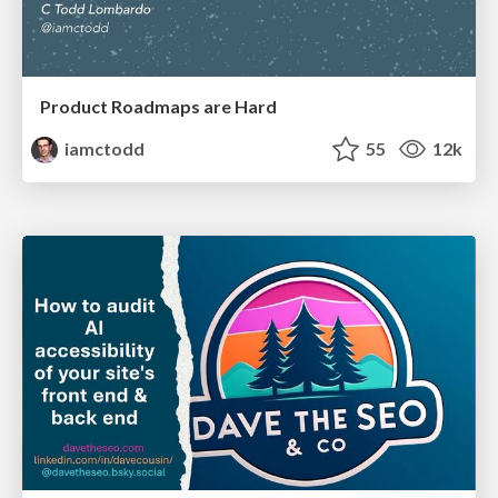
Product Roadmaps are Hard
iamctodd
55
12k