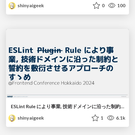
shinyaigeek
0
100
ESLint Rule により事業, 技術ドメインに沿った制約と誓約を敷衍させるアプローチのすゝめ
shinyaigeek
1
6.1k