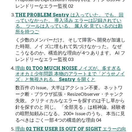
レンドリーなエラー監視 02
THE PROBLEM Sentry は入っていた。 でも、回
っていなかった。 導入済み エラーは記録されてい
る。 ツールは入っている。 属人化 見ているのは勘
所を持つご
く少数のメンバーだけ。 そして障害へ 開発が加速し
た時期、ノイ ズに埋もれて気づけなかっ た。 なぜ
こうなるのか。構造的な理由が 4つ あります。 AI フ
レンドリーなエラー監視 03
理由 01 TOO MUCH NOISE ノイズが、多すぎる
オオカミ少年問題 本物のアラートまで「どうせノイ
ズ」と無視される。 Sentry を開くと
数百件 の Issue。大半はアクション不要。 ネットワ
ーク断・ブラウザ拡張・ResizeObserver・チャンク
失敗。 クリティカルなエラーを探すのは干し草から
針を探すのと 同じ。 「全部見る」は精神論。経験者
の暗黙知頼みになる。 200+ Issue のうち、 本当に見
るべきは ごく一部 4つの構造的な理由 04
理由 02 THE USER IS OUT OF SIGHT エラーの向