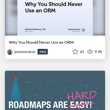
Why You Should Never Use an ORM
jnunemaker
61
9.9k
PRO