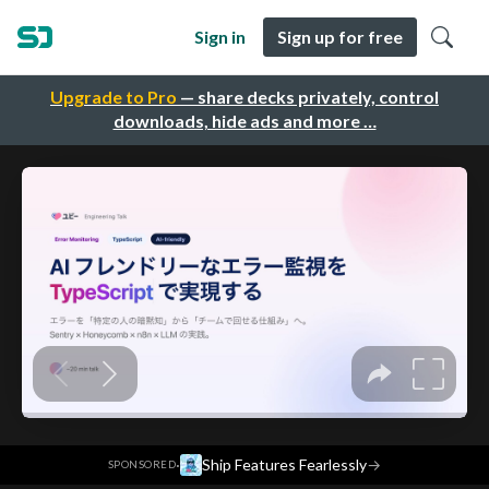
Sign in
Sign up for free
Upgrade to Pro
— share decks privately, control
downloads, hide ads and more …
·
Ship Features Fearlessly
→
SPONSORED