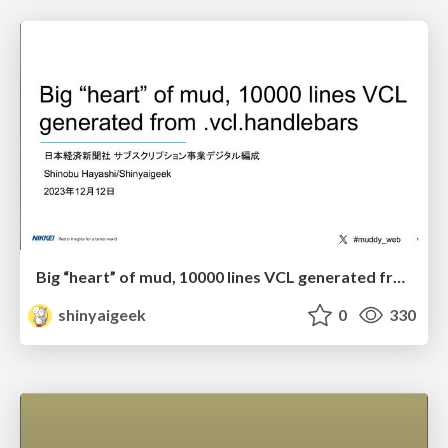
Big “heart” of mud, 10000 lines VCL generated from .vcl.handlebars
shinyaigeek
0
330