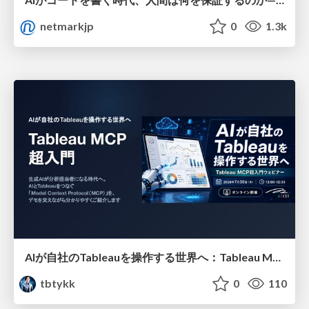
netmarkjp
0
1.3k
AIが自社のTableauを操作する世界へ：Tableau MCP超入門
tbtykk
0
110