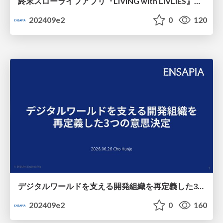
終末スローライフアプリ『LIVING with LIVLIES』運用を支える技術～不思議な生き物リヴリーの体を借りて、終末世界を冒険！世界観を支えるURP描画設計・量産パイプライン・AI活用について～
202409e2
0
120
デジタルワールドを支える開発組織を再定義した3つの意思決定
202409e2
0
160