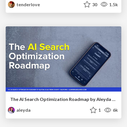
tenderlove
30
1.5k
The AI Search Optimization Roadmap by Aleyda Solis
aleyda
1
6k