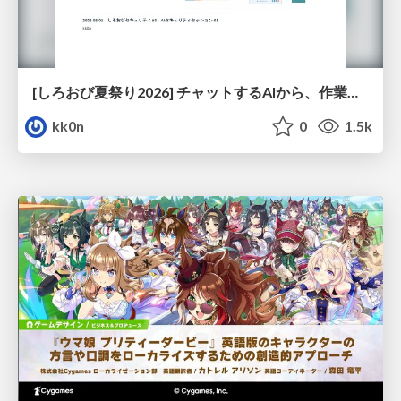
[しろおび夏祭り2026] チャットするAIから、作業するAIへ - 使われ方の変化と、その裏側で起きていること
kk0n
0
1.5k