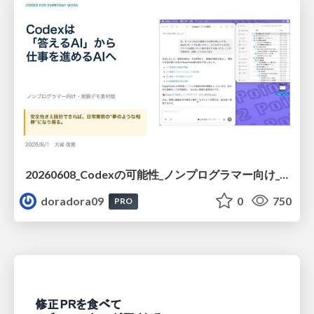
20260608_Codexの可能性_ノンプログラマー向け_大城追記
doradora09
0
750
PRO