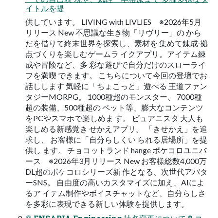
イトルを提
供しています。 LIVING with LIVLIES ※2026年5⽉
リリース New 不思議な⽣き物「リヴリー」の から
だを借りて終末世界を探索し、素材を 集めて錬成‧拠
点づくりを楽しむゲームラ イクアプリ。アイテム錬
成や冒険など、多 彩な遊びで⾃分だけのスローライ
フを満喫 できます。 こちらについて今回の登壇でお
話しします 気軽に「ちょこっと」遊べる 王道ファン
タジーMORPG。 1000種超のモンスター、 7000種
超の装備、500種超の ペット等、膨⼤なコンテンツ
をPCやスマホで楽しめま す。 ピュアニスタ ⼤⼈も
楽しめる新感覚き せかえアプリ。 「きせかえ」を追
求し、 お客様に「⾃分らしくい られる居場所」を提
供し ます。 チョコットランド hange ポケコロユニバ
ース ※2026年3⽉リリース New お客様総数4,000万
DL超のポケコロシリーズ新 作となる、次世代アバタ
ーSNS。 ⾃由度の⾼いカスタマイズに加え、AIによ
るア イテム制作やボイスチャットなど、⾃分らしさ
を多彩に表現できる新しい体験を提供します。