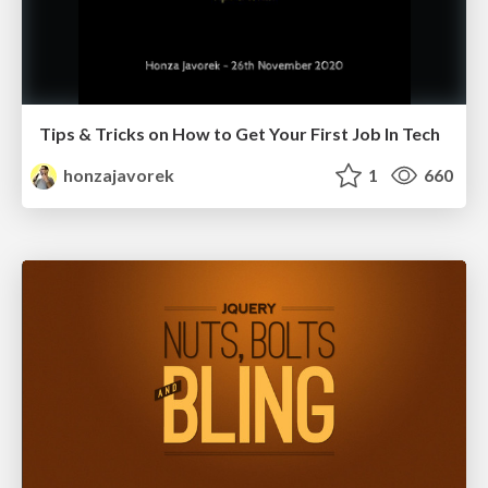
Tips & Tricks on How to Get Your First Job In Tech
honzajavorek
1
660