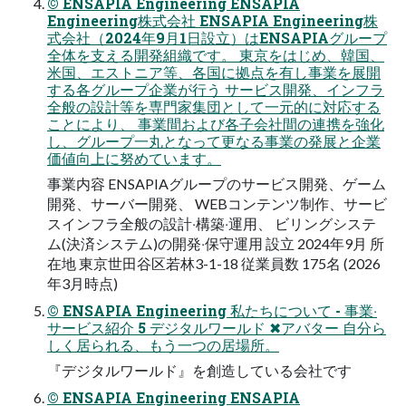
© ENSAPIA Engineering ENSAPIA
Engineering株式会社 ENSAPIA Engineering株
式会社（2024年9⽉1⽇設⽴）はENSAPIAグループ
全体を⽀える開発組織です。 東京をはじめ、韓国、
⽶国、エストニア等、各国に拠点を有し事業を展開
する各グループ企業が⾏う サービス開発、インフラ
全般の設計等を専⾨家集団として⼀元的に対応する
ことにより、 事業間および各⼦会社間の連携を強化
し、グループ⼀丸となって更なる事業の発展と企業
価値向上に努めています。
事業内容 ENSAPIAグループのサービス開発、ゲーム
開発、サーバー開発、 WEBコンテンツ制作、サービ
スインフラ全般の設計‧構築‧運⽤、 ビリングシステ
ム(決済システム)の開発‧保守運⽤ 設⽴ 2024年9⽉ 所
在地 東京世⽥⾕区若林3-1-18 従業員数 175名 (2026
年3月時点)
© ENSAPIA Engineering 私たちについて - 事業‧
サービス紹介 5 デジタルワールド ✖アバター 自分ら
しく居られる、もう一つの居場所。
『デジタルワールド』を創造している会社です
© ENSAPIA Engineering ENSAPIA