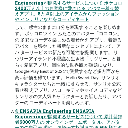
Engineeringが開発するサービスについて ポケコロ
2400万⼈以上のお客様に愛される アバター着せ替
えアプリ。8万点以 上のアイテムからファッション
や インテリアなどをコーディネート
して、感性のままに⾃分を表現す ることを楽しめま
す。 ポケコロツイン ふたごのアバター「ココロン」
の 多彩なコーデを楽しめる着せかえ アプリ。着飾る
アバターを増やし た斬新なコンセプトによって、ア
バ ターサービスの新たな可能性を提 案します。 リ
ヴリーアイランド 不思議な⽣き物「リヴリー」と暮
らす箱庭アプリ。個性的な世界観 が話題になり、
Google Play Best of 2021で受賞するなど多⽅⾯から
⾼い評価を得ています。 Hello Sweet Days サンリオ
キャラクターたちと⼀緒 に暮らせる、サンリオ公式
着せ替 えアプリ。ハローキティやマイメ ロディなど
サンリオの⼤⼈気キャ ラクターとお話したり、アバ
ターの コーディネートを楽しめます。
© ENSAPIA Engineering ENSAPIA
Engineeringが開発するサービスについて 累計登録
者6000万⼈の オンラインゲームポータ ル。アバタ
ーでの⾃⼰表 現や、気軽〜本格派まで 多種多様なタ