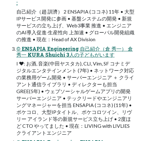
:
⾃⼰紹介（趙 訓濟） 2 ENSAPIA (ココネ) 11年 • ⼤型
IPサービス開発に参画 • 基盤システムの開発 • 新規
サービスの⽴ち上げ、Web3事業 推進 • エンジニア
のAI導⼊促進‧⽣産性向 上加速 • グローバル開発組織
の推進 • 現在：Head of AX Division
© ENSAPIA Engineering 自己紹介（倉 秀一） 倉
秀⼀ KURA Shuichi 3⼈の⼦どもがいます
I ❤: お酒, ⾳楽(中⽥ヤスタカ), CLI, Vim, SF コナミデ
ジタルエンタテインメント (7年) • ネットワーク対応
の業務⽤ゲーム開発 • サーバーエンジニア ＋ クライ
アント通信ライブラリ • ディレクターも担当
GREE(5年) • ウェブソーシャルゲームアプリの開発
サーバーエンジニア • テックリードやエンジニアリ
ングマネージャーを担当 ENSAPIA (ココネ) (11年) •
ポケコロ、⼤型IPタイトル、ポケコロツイン、リヴ
リー アイランド等の新規サービス⽴ち上げ • 2度ほ
ど CTO やってました • 現在：LIVING with LIVLIES
クライアントエンジニア