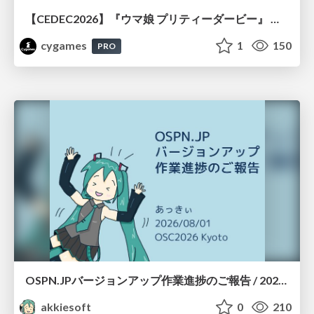
【CEDEC2026】『ウマ娘 プリティーダービー』 英語版のキャラクターの方言や口調をローカライズするための創造的アプローチ
cygames
1
150
PRO
OSPN.JPバージョンアップ作業進捗のご報告 / 20260801-osc26kyoto
akkiesoft
0
210