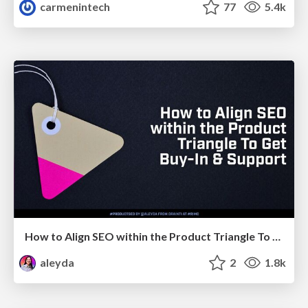
carmenintech
77
5.4k
How to Align SEO within the Product Triangle To Get Buy-In & Support - #RIMC
aleyda
2
1.8k