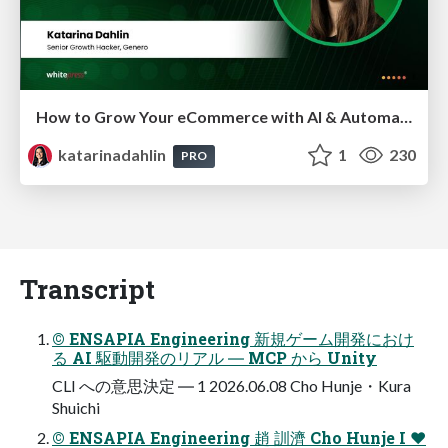
How to Grow Your eCommerce with AI & Automation
katarinadahlin
1
230
PRO
Transcript
© ENSAPIA Engineering 新規ゲーム開発におけ
る AI 駆動開発のリアル ― MCP から Unity
CLI への意思決定 ― 1 2026.06.08 Cho Hunje・Kura
Shuichi
© ENSAPIA Engineering 趙 訓濟 Cho Hunje I ❤