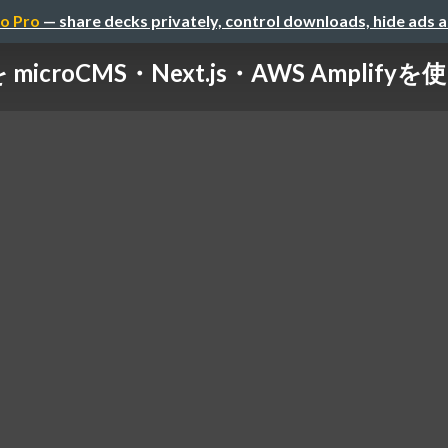
o Pro
— share decks privately, control downloads, hide ads 
icroCMS・Next.js・AWS Ampli