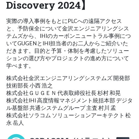
Discovery 2024】
実際の導入事例をもとにPLCへの遠隔アクセス
と、予防保全について金沢エンジニアリングシス
テムズから、IHIのカーボンニュートラル事例につ
いてGUGENとIHI担当者のお二人からご紹介いた
だきます。目的と予算・体制を考慮したソリュー
ションの選び方やプロジェクトの進め方について
学べます。
株式会社金沢エンジニアリングシステムズ 開発部
技術部長 小西 浩之
株式会社ＧＵＧＥＮ 代表取締役社長 杉村 和晃
株式会社IHI 高度情報マネジメント統括本部 デジタ
ル基盤部 共通システムグループ 主査 村川 孟
株式会社ソラコム ソリューションアーキテクト 松
永 岳人