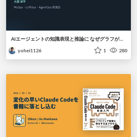
AIエージェントの知識表現と推論に なぜグラフが使われるのか - 記号的AIの復権とニューラルAIとの統合
yohei1126
1
280