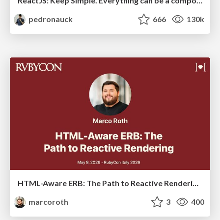
ReactJS: Keep Simple. Everything can be a component!
pedronauck
666
130k
HTML-Aware ERB: The Path to Reactive Rendering @ RubyCon 2026, Rimini, Italy
marcoroth
3
400