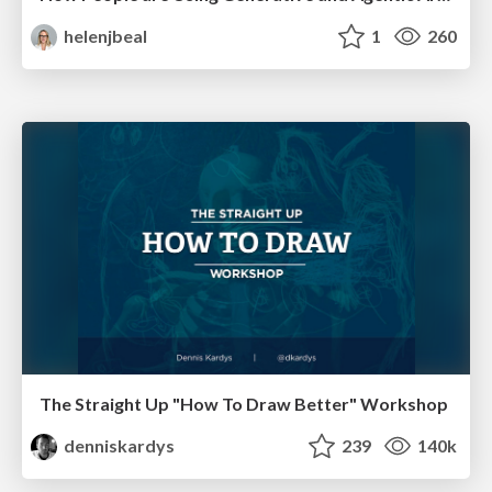
helenjbeal
1
260
The Straight Up "How To Draw Better" Workshop
denniskardys
239
140k