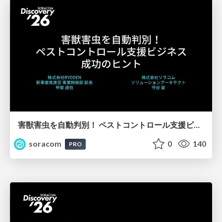
害獣害虫を自動判別！ ペストコントロール支援ビジネス成功のヒント【SORACOM Discovery 2026】
soracom
0
140
PRO