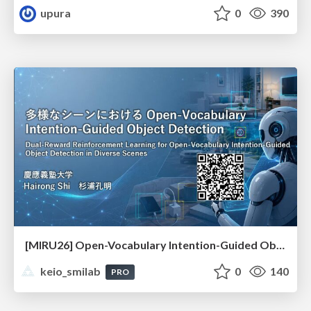
upura
0
390
[MIRU26] Open-Vocabulary Intention-Guided Object Detection in Diverse Scenes
keio_smilab
0
140
PRO