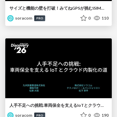
サイズと機能の壁を打破！みてねGPSが挑むiSIM活用秘話【SORACOM Discovery 2026】
soracom
0
110
PRO
人手不足への挑戦:車両保全を支えるIoTとクラウド内製化の道【SORACOM Discovery 2026】
soracom
0
190
PRO