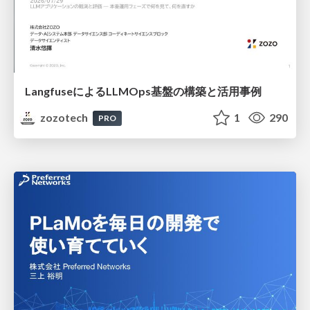
LangfuseによるLLMOps基盤の構築と活用事例
zozotech
1
290
PRO