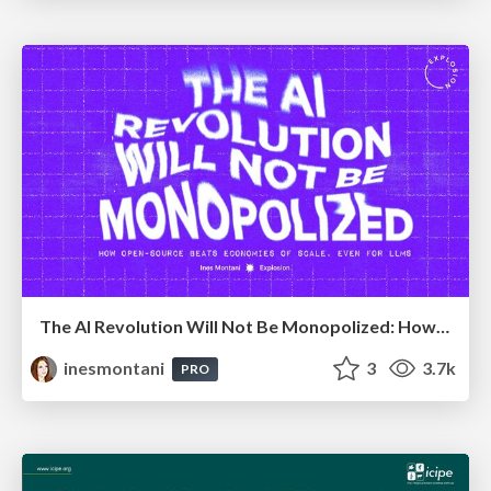
The AI Revolution Will Not Be Monopolized: How open-source beats economies of scale, even for LLMs
inesmontani
3
3.7k
PRO