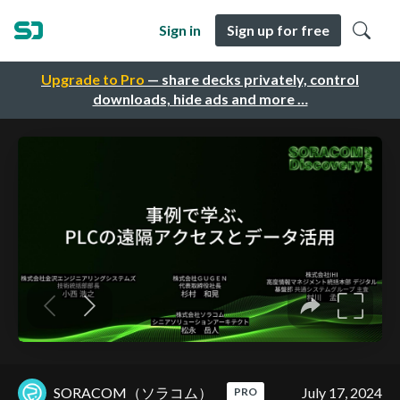
Sign in
Sign up for free
Upgrade to Pro
— share decks privately, control
downloads, hide ads and more …
SORACOM（ソラコム）
July 17, 2024
PRO