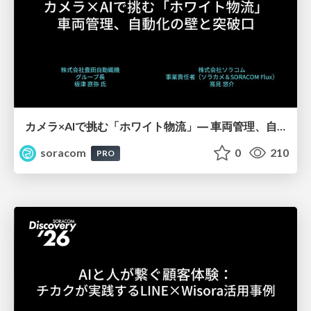
カメラ×AIで挑む「ホワイト物流」― 車両管理、自動化の壁と突破口【SORACOM Discovery 2026】
soracom
0
210
PRO