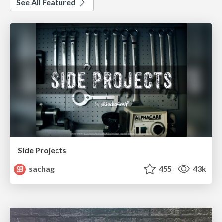
See All Featured
Side Projects
sachag
455
43k