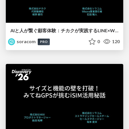
AIと人が繋ぐ顧客体験：チカクが実践するLINE×Wisora活用事例【SORACOM Discovery 2026】
soracom
0
120
PRO