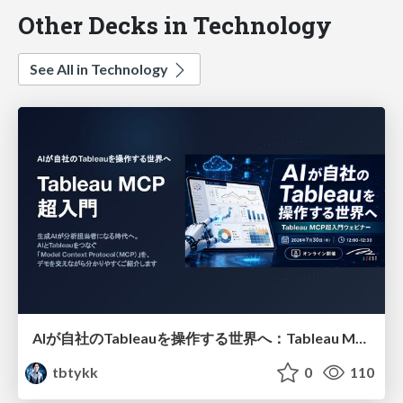
Other Decks in Technology
See All in Technology
AIが自社のTableauを操作する世界へ：Tableau MCP超入門
tbtykk
0
110