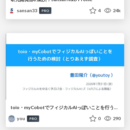
sansan33
4
24k
PRO
toio・myCobotでフィジカルAIっぽいことを行うための検討（とりあえず調査） / フィジカルAI LT（IoTLTによる開催）
you
0
290
PRO