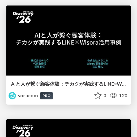
AIと人が繋ぐ顧客体験：チカクが実践するLINE×Wisora活用事例【SORACOM Discovery 2026】
soracom
0
120
PRO