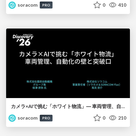
soracom
0
410
PRO
カメラ×AIで挑む「ホワイト物流」― 車両管理、自動化の壁と突破口【SORACOM Discovery 2026】
soracom
0
210
PRO