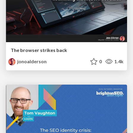
The browser strikes back
jonoalderson
0
1.4k