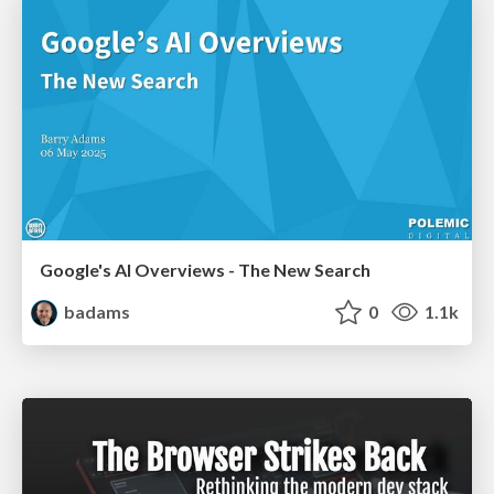
Google's AI Overviews - The New Search
badams
0
1.1k