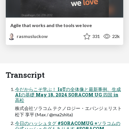
Agile that works and the tools we love
rasmusluckow
331
22k
Transcript
今だからこそ学ぶ！ IoTの全体像と最新事例、生成
AIの基礎 May 18, 2024 SORACOM UG 四国 in
高松
株式会社ソラコム テクノロジー・エバンジェリスト
松下 享平 (Max / @ma2shita)
今日のハッシュタグ #SORACOMUG ※ソラコムの
公式ハッシュタグもあります #SORACOM