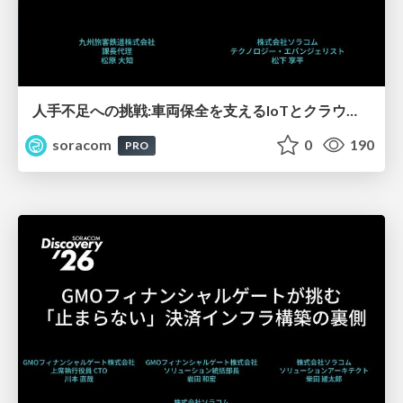
人手不足への挑戦:車両保全を支えるIoTとクラウド内製化の道【SORACOM Discovery 2026】
soracom
0
190
PRO