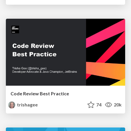
Code Review Best Practice
trishagee
74
20k