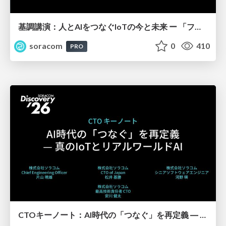
基調講演：人とAIをつなぐIoTの今と未来 ー 「フィジカル」と「デジタル」が出会うその先へ【SORACOM Discovery 2026】
soracom
0
410
PRO
CTOキーノート：AI時代の「つなぐ」を再定義 ― 真のIoTとリアルワールドAI【SORACOM Discovery 2026】