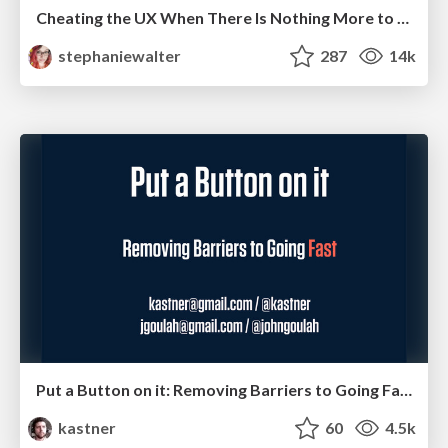
Cheating the UX When There Is Nothing More to Optimize - PixelPioneers
stephaniewalter
287
14k
Put a Button on it: Removing Barriers to Going Fast.
kastner
60
4.5k