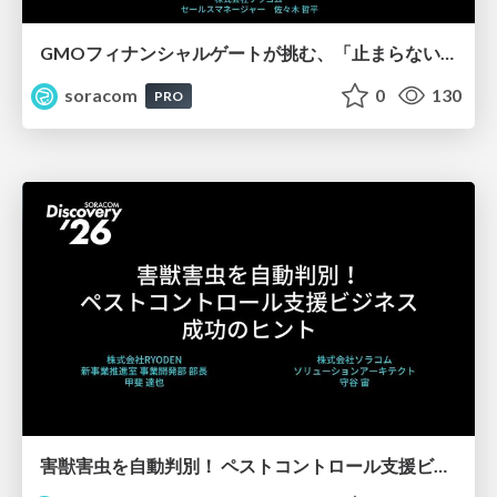
GMOフィナンシャルゲートが挑む、「止まらない」決済インフラ構築の裏側【SORACOM Discovery 2026】
soracom
0
130
PRO
害獣害虫を自動判別！ ペストコントロール支援ビジネス成功のヒント【SORACOM Discovery 2026】