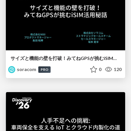
サイズと機能の壁を打破！みてねGPSが挑むiSIM活用秘話【SORACOM Discovery 2026】
soracom
0
120
PRO