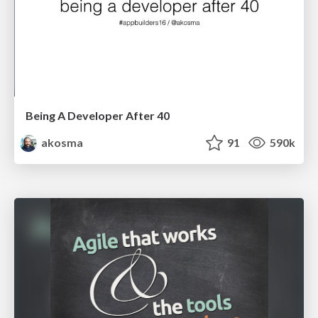
Being A Developer After 40
akosma
91
590k