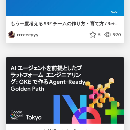
もう一度考える SRE チームの作り方・育て方 / Rethinking SRE #1: Building and Growing SRE Teams
rrreeeyyy
5
970