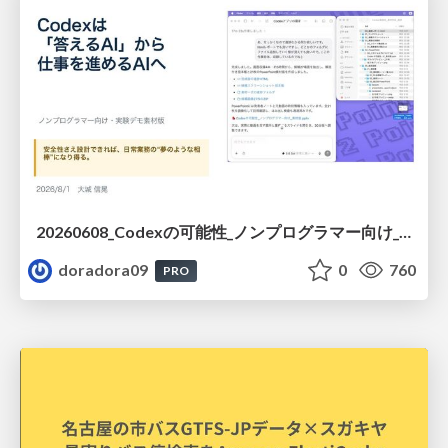
20260608_Codexの可能性_ノンプログラマー向け_大城追記
doradora09
0
760
PRO