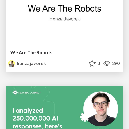
We Are The Robots
honzajavorek
0
290