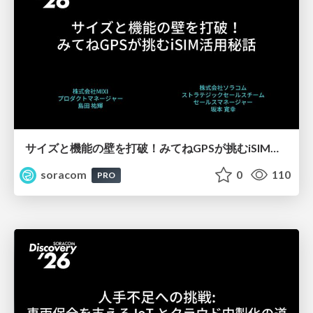
サイズと機能の壁を打破！みてねGPSが挑むiSIM活用秘話【SORACOM Discovery 2026】
soracom
0
110
PRO