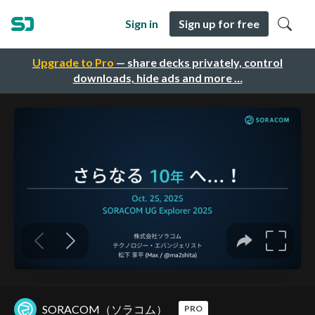
Sign in
Sign up for free
Upgrade to Pro
— share decks privately, control
downloads, hide ads and more …
SORACOM（ソラコム）
PRO