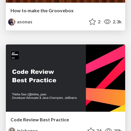
How to make the Groovebox
asonas
2
2.3k
Code Review Best Practice
trishagee
74
20k