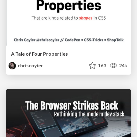
A Tale of Four Properties
chriscoyier
163
24k