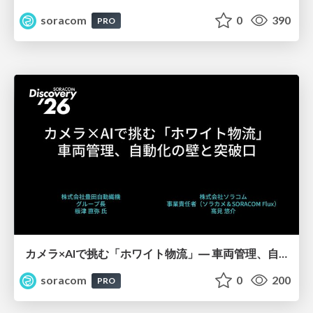
soracom
0
390
PRO
カメラ×AIで挑む「ホワイト物流」― 車両管理、自動化の壁と突破口【SORACOM Discovery 2026】
soracom
0
200
PRO