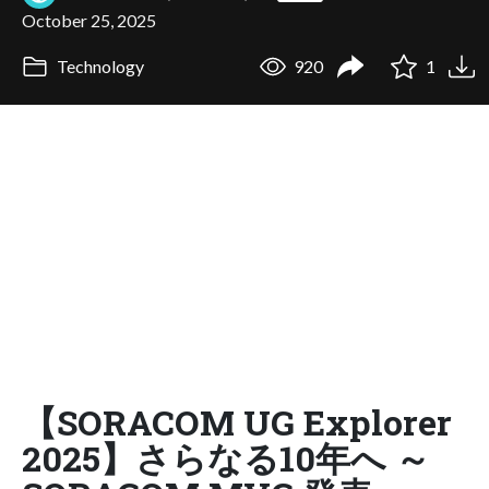
October 25, 2025
Technology
920
1
【SORACOM UG Explorer
2025】さらなる10年へ ～