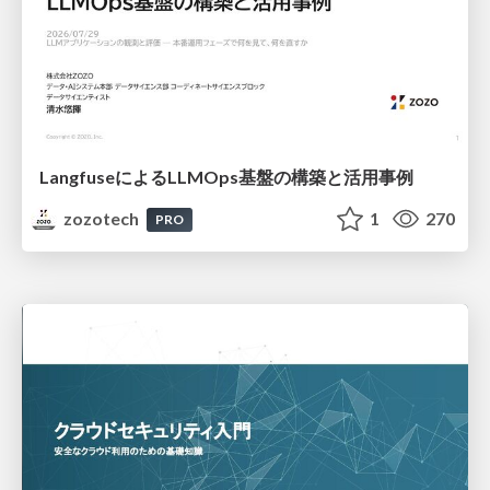
LangfuseによるLLMOps基盤の構築と活用事例
zozotech
1
270
PRO