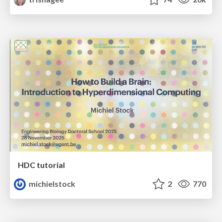
HDC tutorial
michielstock
2
770