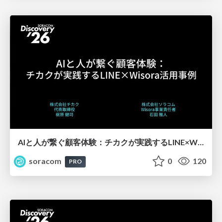
AIと人が繋ぐ顧客体験：チカクが実践するLINE×Wisora活用事例【SORACOM Discovery 2026】
soracom
0
120
PRO