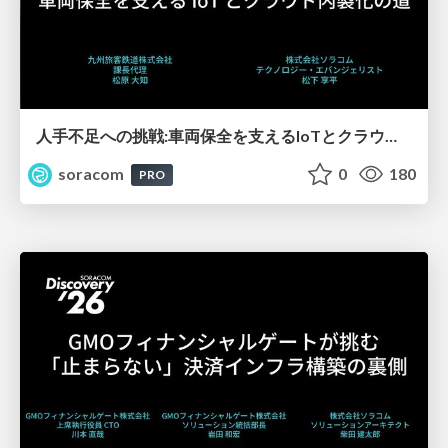
人手不足への挑戦:車両保全を支えるIoTとクラウド内製化の道【SORACOM Discovery 2026】
soracom
0
180
PRO