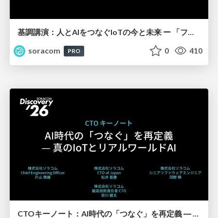
基調講演：人とAIをつなぐIoTの今と未来 ー 「フィジカル」と「デジタル」が出会うその先へ【SORACOM Discovery 2026】
soracom
0
410
PRO
CTOキーノート：AI時代の「つなぐ」を再定義 ― 真のIoTとリアルワールドAI【SORACOM Discovery 2026】