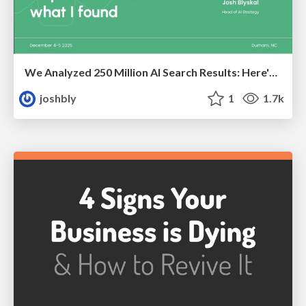
We Analyzed 250 Million AI Search Results: Here's What I Found
joshbly
1
1.7k