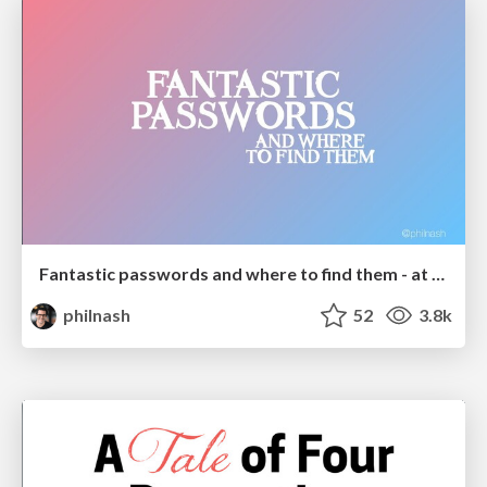
Fantastic passwords and where to find them - at NoRuKo
philnash
52
3.8k