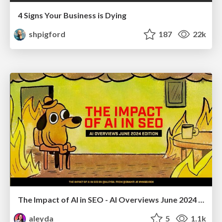
4 Signs Your Business is Dying
shpigford
187
22k
The Impact of AI in SEO - AI Overviews June 2024 Edition
aleyda
5
1.1k