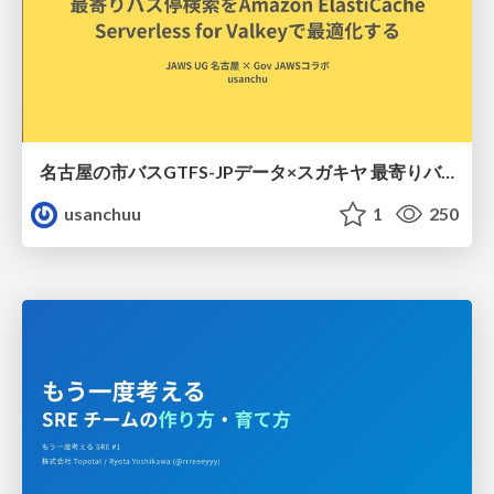
名古屋の市バスGTFS-JPデータ×スガキヤ 最寄りバス停検索をAmazon ElastiCache Serverless for Valkeyで最適化する
usanchuu
1
250