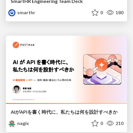
SmartHR Engineering Team Deck
smarthr
0
180
AIがAPIを書く時代に、私たちは何を設計すべきか
nagix
0
210