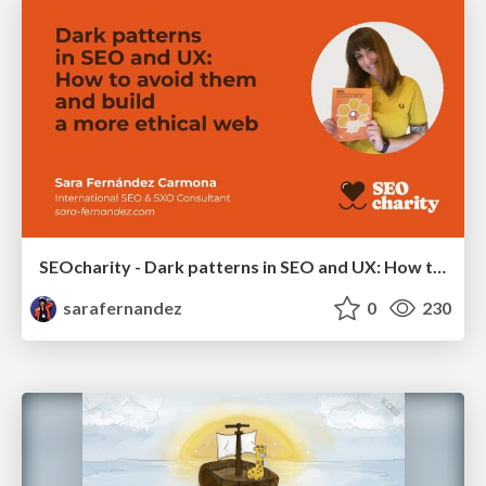
SEOcharity - Dark patterns in SEO and UX: How to avoid them and build a more ethical web
sarafernandez
0
230