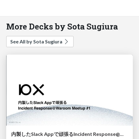
More Decks by Sota Sugiura
See All by Sota Sugiura
内製したSlack Appで頑張るIncident Response@Waroom Meetup #1 / Incident Response with Slack App in 10X