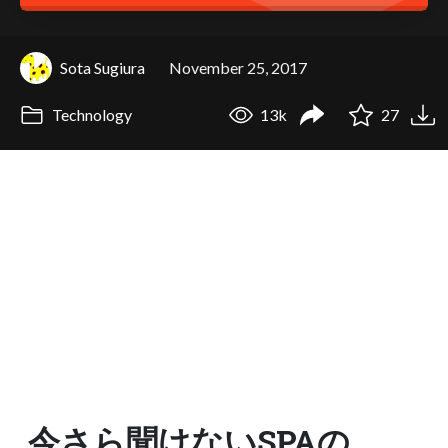
Sota Sugiura
November 25, 2017
Technology
13k
27
今さら聞けないSPAの