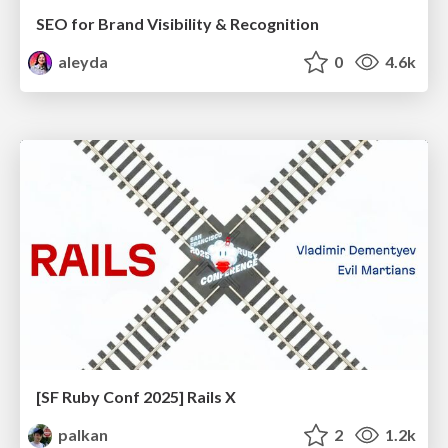
SEO for Brand Visibility & Recognition
aleyda
0
4.6k
[SF Ruby Conf 2025] Rails X
palkan
2
1.2k