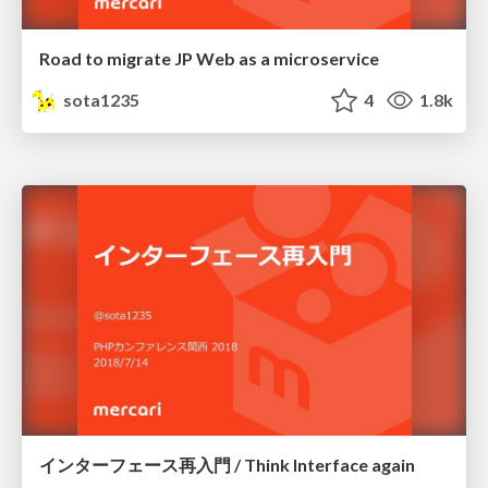
Road to migrate JP Web as a microservice
sota1235
4
1.8k
インターフェース再入門 / Think Interface again