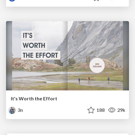
It's Worth the Effort
3n
188
29k