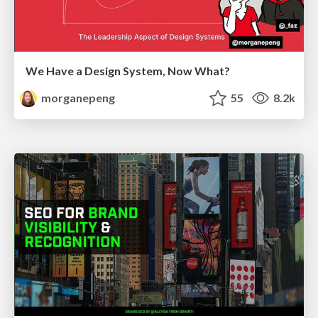
We Have a Design System, Now What?
morganepeng
55
8.2k