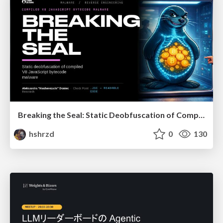
Breaking the Seal: Static Deobfuscation of Compiled V8 JavaScript Bytecode Malware
hshrzd
0
130