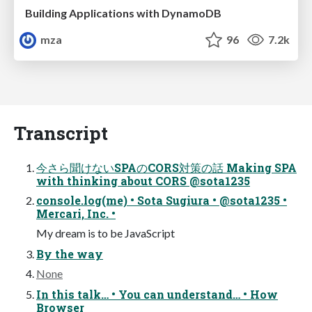
Building Applications with DynamoDB
mza
96
7.2k
Transcript
今さら聞けないSPAのCORS対策の話 Making SPA
with thinking about CORS @sota1235
console.log(me) • Sota Sugiura • @sota1235 •
Mercari, Inc. •
My dream is to be JavaScript
By the way
None
In this talk… • You can understand… • How
Browser