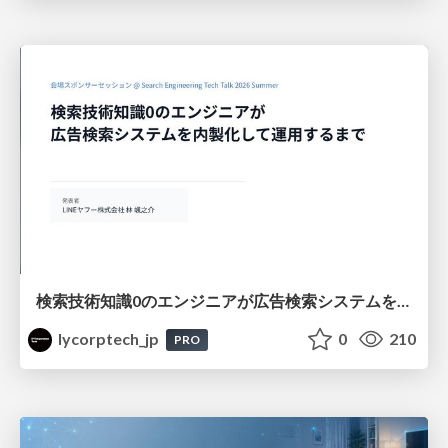
検索技術知識0のエンジニアが広告検索システムを内製化して運用するまで
lycorptech_jp
0
210
PRO