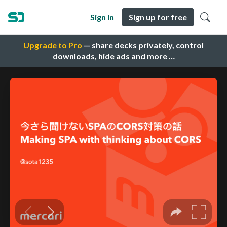
Sign in
Sign up for free
Upgrade to Pro
— share decks privately, control
downloads, hide ads and more …