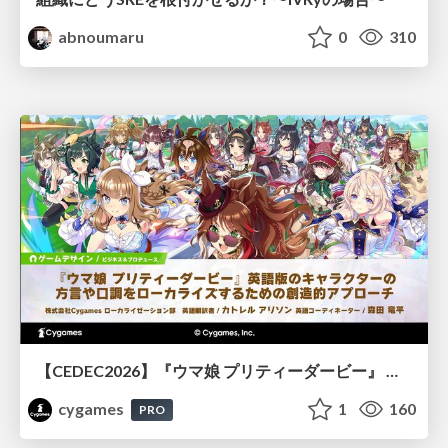
abnoumaru
0
310
【CEDEC2026】『ウマ娘 プリティーダービー』 英語版のキャラクターの方言や口調をローカライズするための創造的アプローチ
cygames
1
160
PRO