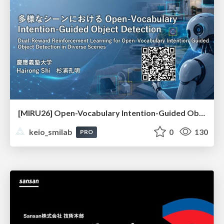
[MIRU26] Open-Vocabulary Intention-Guided Object Detection in Diverse Scenes
keio_smilab
0
130
PRO