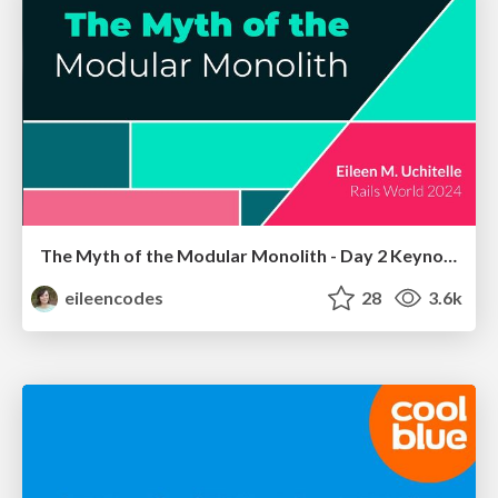
The Myth of the Modular Monolith - Day 2 Keynote - Rails World 2024
eileencodes
28
3.6k