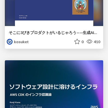
そこに3びきプロダクトがいるじゃろう——生成AI時代における“価値が届かない理由”の構造
kosuket
0
410