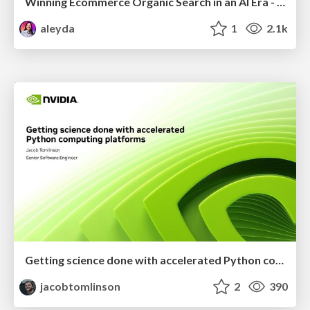
Winning Ecommerce Organic Search in an AI Era - #searchnstuff2025
aleyda
1
2.1k
Getting science done with accelerated Python computing platforms
jacobtomlinson
2
390