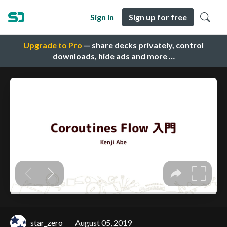
Sign in
Sign up for free
Upgrade to Pro
— share decks privately, control
downloads, hide ads and more …
star_zero
August 05, 2019