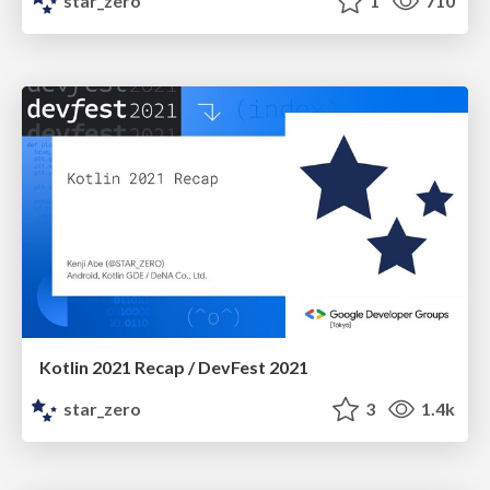
star_zero
1
710
Kotlin 2021 Recap / DevFest 2021
star_zero
3
1.4k