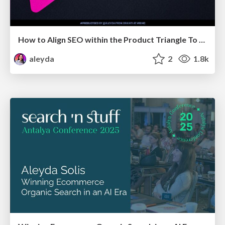
How to Align SEO within the Product Triangle To Get Buy-In & Support - #RIMC
aleyda
2
1.8k