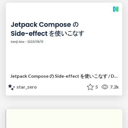
Jetpack Compose の Side-effect を使いこなす / DroidKaigi 2023
star_zero
5
7.2k