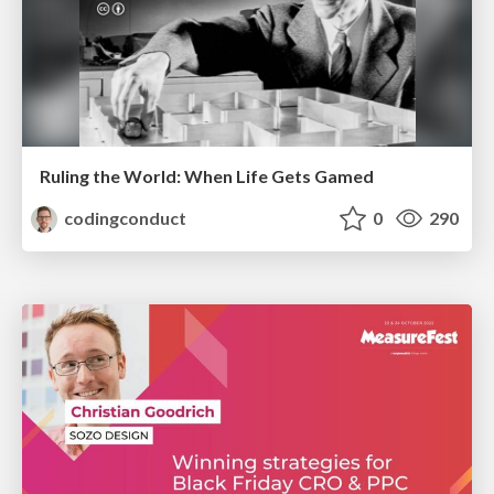
Ruling the World: When Life Gets Gamed
codingconduct
0
290