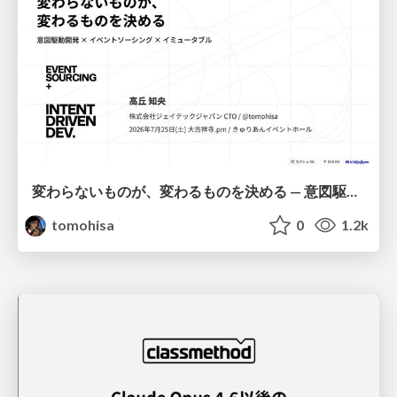
変わらないものが、変わるものを決める — 意図駆動開発 × イベントソーシング × イミュータブル | What Doesn't Change Decides What Can — IDD × Event Sourcing × Immutability
tomohisa
0
1.2k