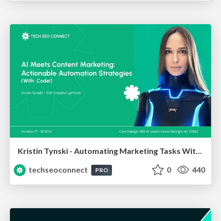
Kristin Tynski - Automating Marketing Tasks With AI
techseoconnect
0
440
PRO