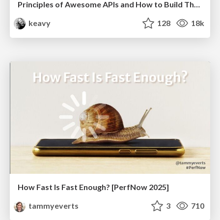
Principles of Awesome APIs and How to Build Them.
keavy
128
18k
How Fast Is Fast Enough? [PerfNow 2025]
tammyeverts
3
710