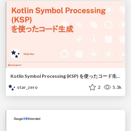
Kotlin Symbol Processing (KSP) を使ったコード生成 / DroidKaigi 2021
star_zero
2
5.3k