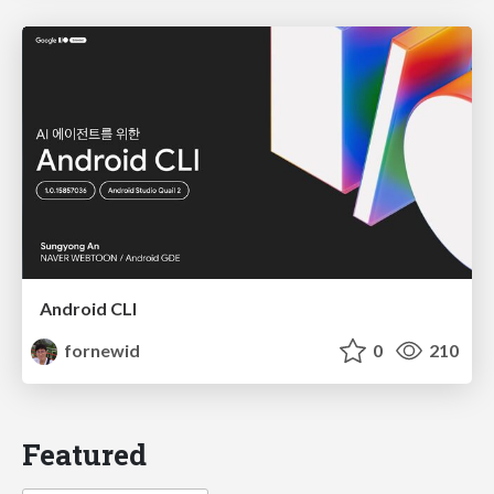
Android CLI
fornewid
0
210
Featured