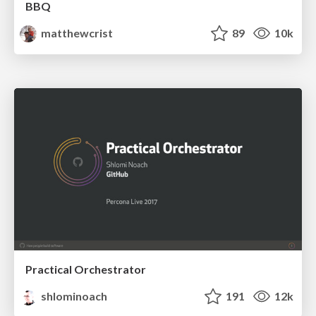
BBQ
matthewcrist
89
10k
Practical Orchestrator
shlominoach
191
12k