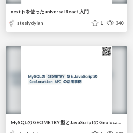
next.jsを使ったuniversal React 入門
steelydylan
1
340
MySQLの GEOMETRY 型とJavaScriptの Geolocation API の活用事例