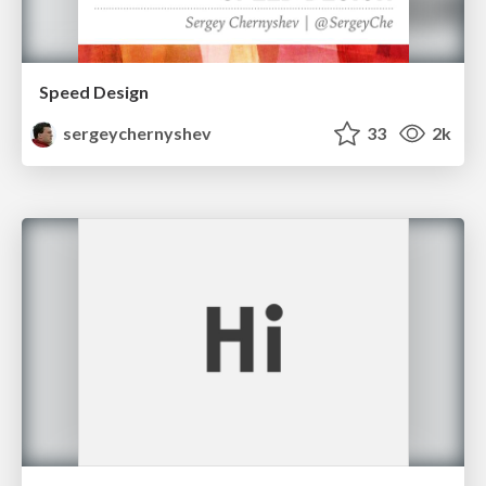
Speed Design
sergeychernyshev
33
2k