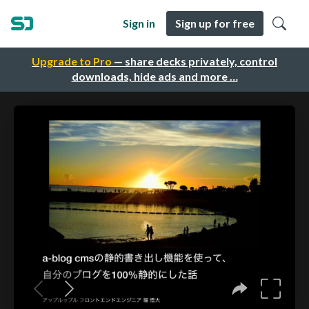
Sign in
Sign up for free
Upgrade to Pro
— share decks privately, control
downloads, hide ads and more …