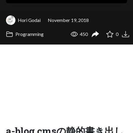
Hori Godai
November 19, 2018
Programming
450
0
a-blog cmsの静的書き出し