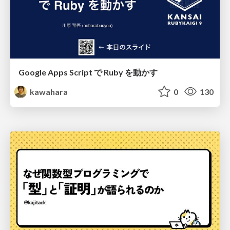
Google Apps Script で Ruby を動かす
kawahara
0
130