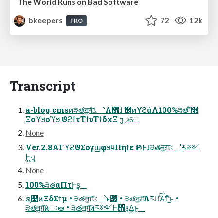
The World Runs on Bad Software
bkeepers
72
12k
PRO
Transcript
a-blog cmsͷ੩తॻ͖ग़͠ػೳΛ࢖ͬͯɺ ࣗ෼ͷϒϩάΛ100%੩తʹͨ͠࿩
Ξοϓϧοϓϧ ϑϩϯτΤϯυΤϯδχΞ ງ ޛେ
None
Ver.2.8ΑΓϓϩϑΣογϣφϧϥΠηϯε Ҏ্Ͱɺ੩తॻ͖ग़͠ػೳ͕ར༻
Ͱ͖·͢ɻ
None
100%੩తαΠτͰ͢ʂ _
ຊ೔ͷΞδΣϯμ • ੩తॻ͖ग़͠ػೳͱ͸ • ੩తॻ͖ग़͠Λར༻ͯ͠Α͘ͳͬͨ͜ͱ •
੩తॻ͖ग़͠ͷઃఆ • ੩తॻ͖ग़͠ͷར༻Ͱ஫ҙ͢Δ͜ͱ _