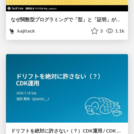
なぜ関数型プログラミングで「型」と「証明」が語られるのか #fp_matsuri
kajitack
3
1.1k
ドリフトを絶対に許さない（？）CDK運用 / CDK Ops with Zero Tolerance for Drifts (?)