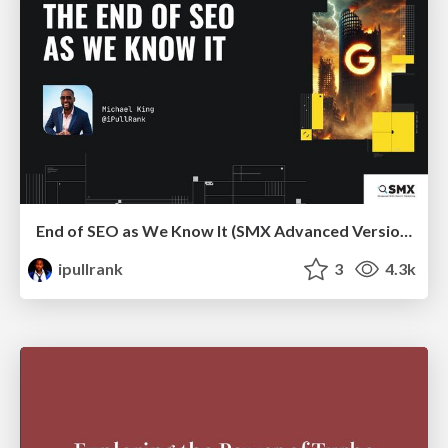
End of SEO as We Know It (SMX Advanced Version)
ipullrank
3
4.3k