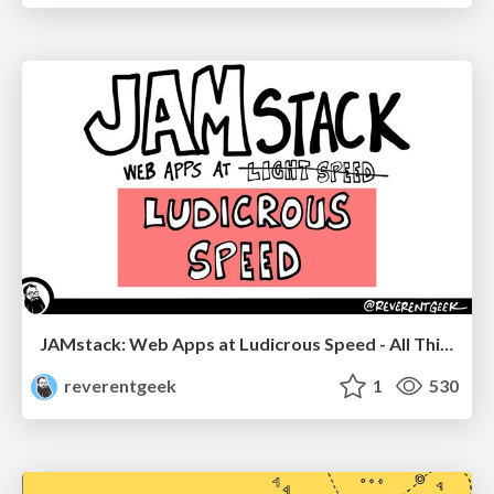
JAMstack: Web Apps at Ludicrous Speed - All Things Open 2022
reverentgeek
1
530