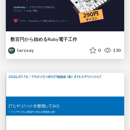
数百円から始めるRuby電子工作
tarosay
0
130