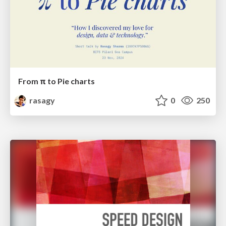
From π to Pie charts
rasagy
0
250