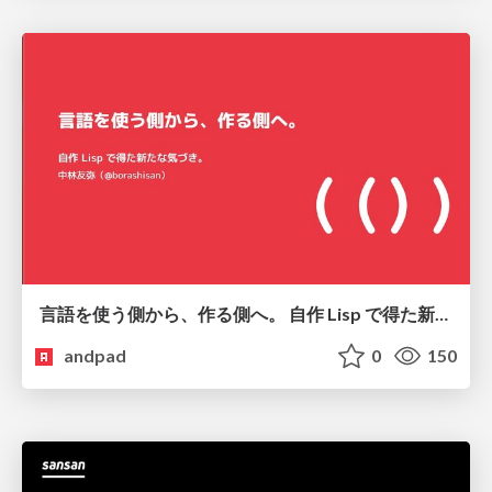
言語を使う側から、作る側へ。 自作 Lisp で得た新たな気づき。
andpad
0
150