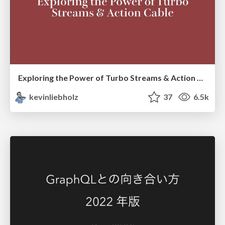
Exploring the Power of Turbo Streams & Action Cable | RailsConf2023
kevinliebholz
37
6.5k