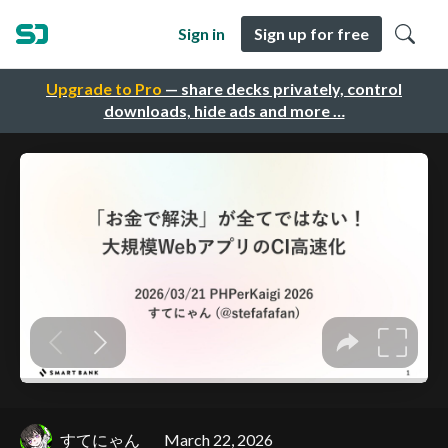
Sign in
Sign up for free
Upgrade to Pro
— share decks privately, control
downloads, hide ads and more …
すてにゃん
March 22, 2026