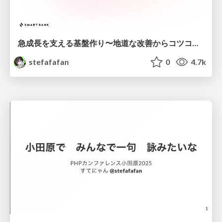
急成長を支える基盤作り〜地道な改善からコツコツと〜 #cre_meetup
stefafafan
0
4.7k