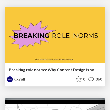
Breaking role norms: Why Content Design is so much more than writing copy - Taylor Woolridge
uxyall
0
360