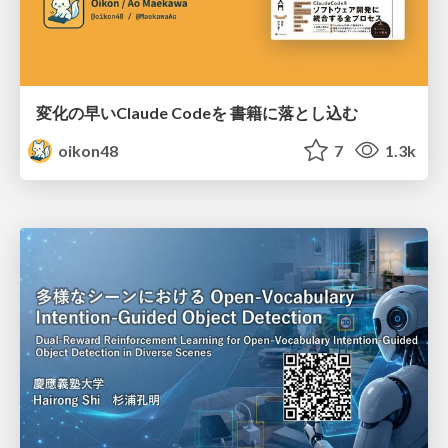
変化の早いClaude Codeを 書籍に落とし込む
oikon48
7
1.3k