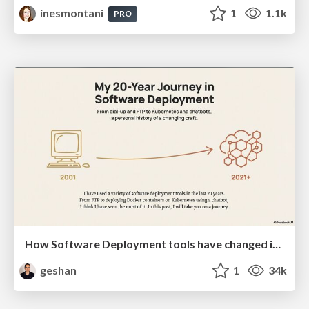
inesmontani
1
1.1k
PRO
How Software Deployment tools have changed in the past 20 years
geshan
1
34k