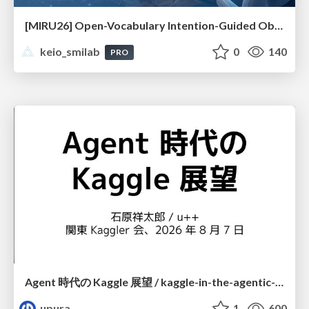
[MIRU26] Open-Vocabulary Intention-Guided Object Detection in Diverse Scenes
keio_smilab
0
140
PRO
Agent 時代の Kaggle 展望 / kaggle-in-the-agentic-era
upura
1
600