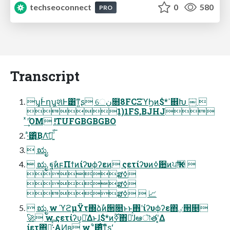
techseoconnect
0
580
PRO
Transcript
ʮ͓ۚͰղܾʯ͕શͯͰ͸ͳ͍ʂ େن໛8FCΞϓϦͷ$*ߴ଎Խ ￼ 
1)1FS,BJHJ
ͯ͢ʹΌΜ !TUFGBGBGBO
·ͣ͸ͪ͜ΒΛ͝ཡ͍ͩ͘͞
 ಋೖ
 ಋೖ ฐࣾͷϝΠϯͷίʔυϕʔεͷ ςετίʔυͷߦ਺ͷਪҠ 
ສߦ
ສߦ
ສߦ  📈
 ಋೖ w ϓϩμΫτ΍ձࣾͷ੒௕ͱͱ΋ʹίʔυϕʔε΋ٸ੒௕
🚀 w ςετίʔυ͕૿͑Δͱɺ$*ͷ࣮ߦ࣌ؒ΋૿͑ͯɺఆৗతʹ͔͔Δ
ίετ΋૿͑ͯ͠·͏ΑͶʙ w ʼͦ͏͸ͤ͞ͳ͍ͧʂʻ