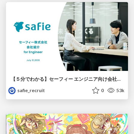
【５分でわかる】セーフィー エンジニア向け会社紹介
safie_recruit
0
53k