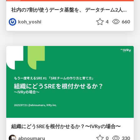
社内の7割が使うデータ基盤を、 データチーム2人で回すためにやったこと
koh_yoshi
4
660
組織にどうSREを根付かせるか？〜IVRyの場合〜
abnoumaru
0
330