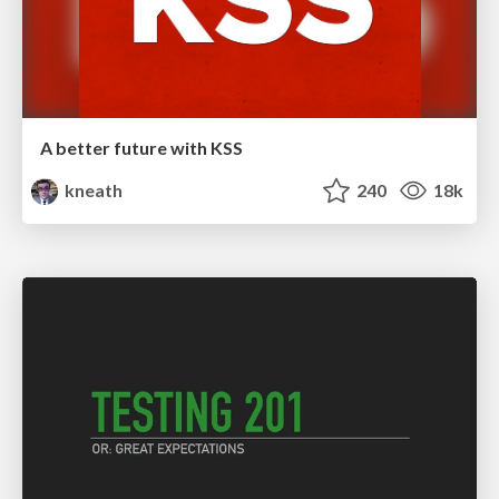
A better future with KSS
kneath
240
18k