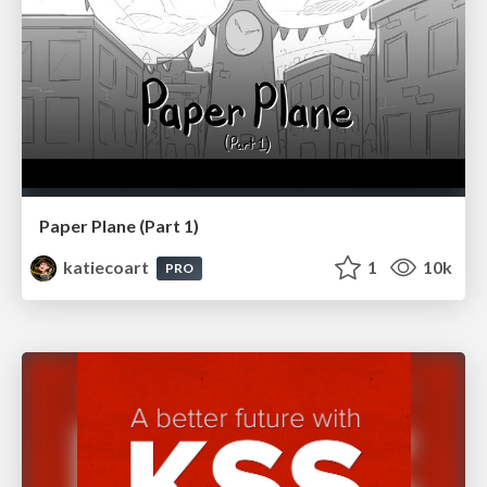
Paper Plane (Part 1)
katiecoart
1
10k
PRO