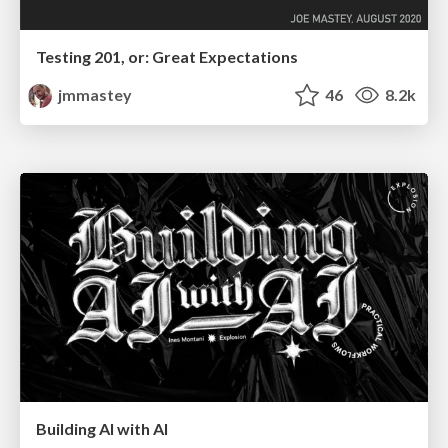
Testing 201, or: Great Expectations
jmmastey
46
8.2k
Building AI with AI