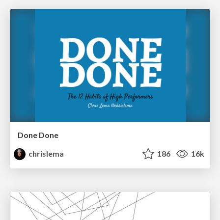
Done Done
chrislema
186
16k