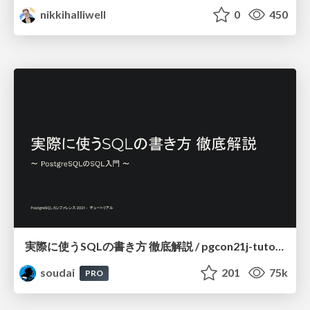
nikkihalliwell
0
450
実際に使うSQLの書き方 徹底解説 / pgcon21j-tutorial
soudai
201
75k
PRO