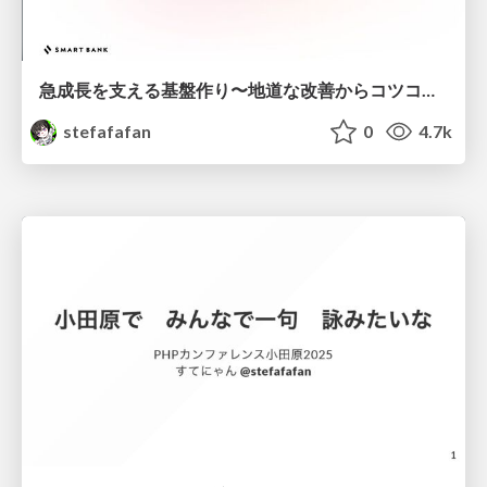
急成長を支える基盤作り〜地道な改善からコツコツと〜 #cre_meetup
stefafafan
0
4.7k