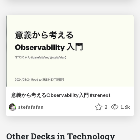
意義から考えるObservability入門 #srenext
stefafafan
2
1.6k
Other Decks in Technology