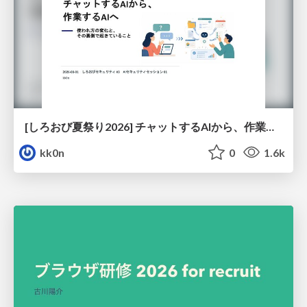
[しろおび夏祭り2026] チャットするAIから、作業するAIへ - 使われ方の変化と、その裏側で起きていること
kk0n
0
1.6k