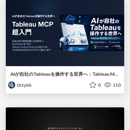
AIが自社のTableauを操作する世界へ：Tableau MCP超入門
tbtykk
0
110