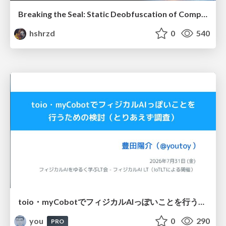
Breaking the Seal: Static Deobfuscation of Compiled V8 JavaScript Bytecode Malware
hshrzd
0
540
toio・myCobotでフィジカルAIっぽいことを行うための検討（とりあえず調査） / フィジカルAI LT（IoTLTによる開催）
you
0
290
PRO