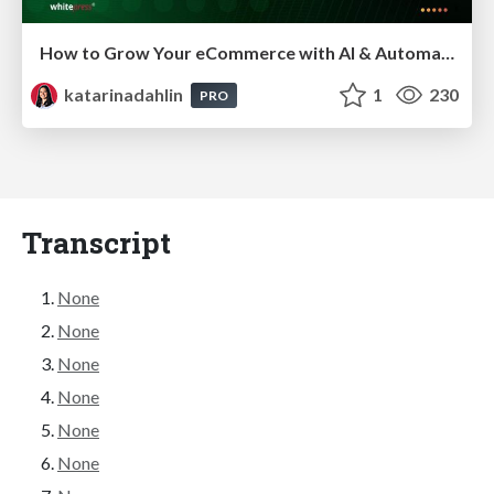
How to Grow Your eCommerce with AI & Automation
katarinadahlin
1
230
PRO
Transcript
None
None
None
None
None
None