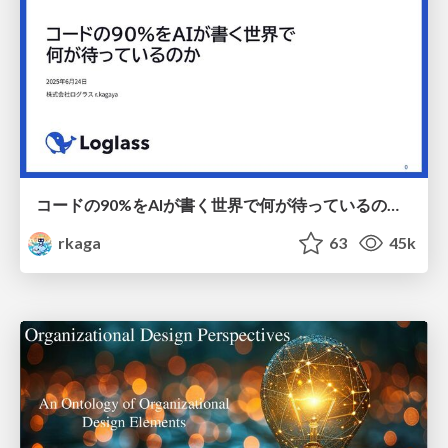
コードの90%をAIが書く世界で何が待っているのか / What awaits us in a world where 90% of the code is written by AI
rkaga
63
45k