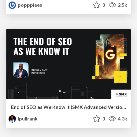
popppiees
3
2.5k
End of SEO as We Know It (SMX Advanced Version)
ipullrank
3
4.3k