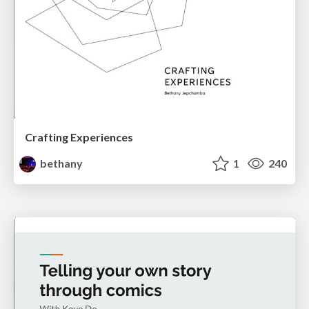
Crafting Experiences
bethany
1
240