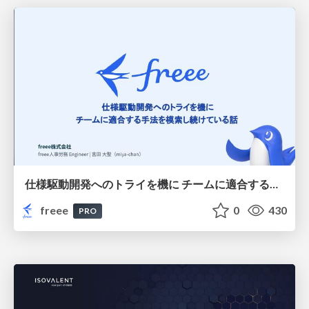
仕様駆動開発へのトライを機に チームに適合する手法を模索し続けている話
freee
0
430
PRO