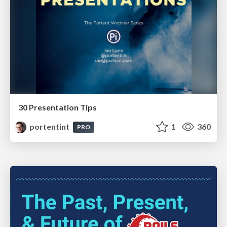
30 Presentation Tips
portentint
1
360
PRO