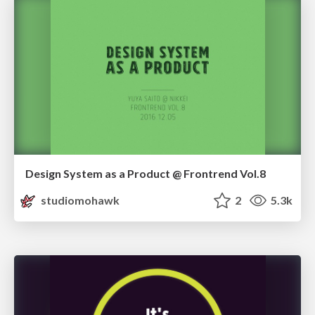
Design System as a Product @ Frontrend Vol.8
studiomohawk
2
5.3k