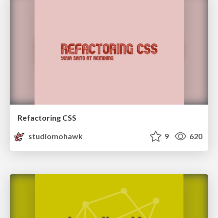
Refactoring CSS
studiomohawk
9
620