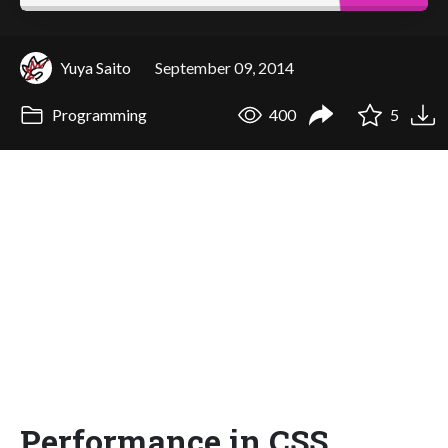
Yuya Saito
September 09, 2014
Programming
400
5
Performance in CSS