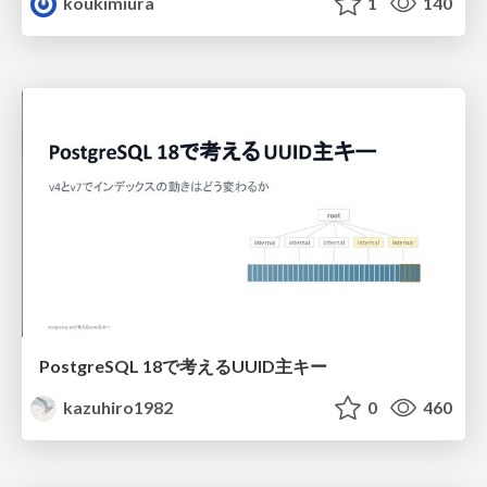
koukimiura
1
140
PostgreSQL 18で考えるUUID主キー
kazuhiro1982
0
460