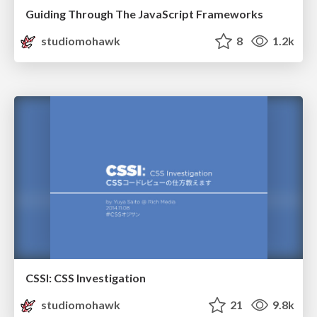
Guiding Through The JavaScript Frameworks
studiomohawk
8
1.2k
CSSI: CSS Investigation
studiomohawk
21
9.8k