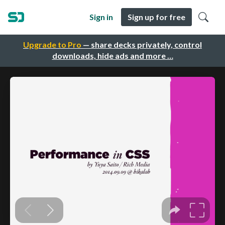
Sign in
Sign up for free
Upgrade to Pro
— share decks privately, control
downloads, hide ads and more …