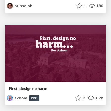
oripsolob
1
180
First, design no harm
axbom
2
1.2k
PRO