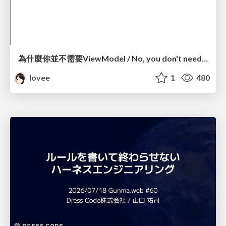
為什麼你並不需要ViewModel / No, you don't need a ViewModel
lovee
1
480