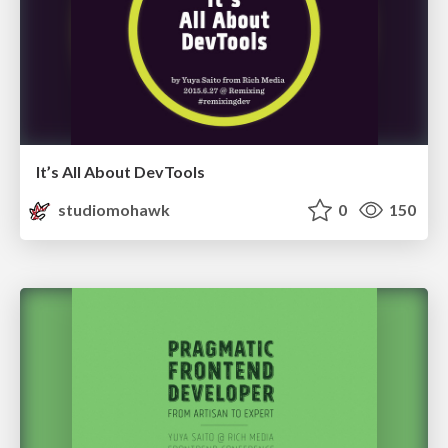
It’s All About DevTools
studiomohawk
0
150