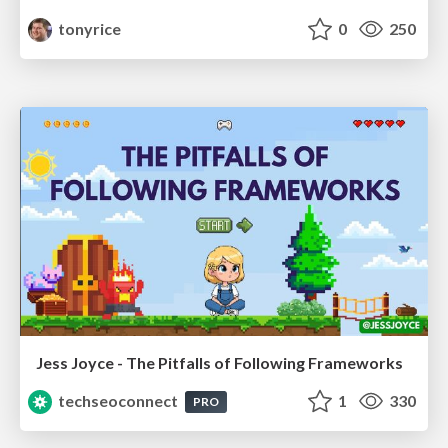
tonyrice
0
250
Jess Joyce - The Pitfalls of Following Frameworks
techseoconnect
1
330
PRO