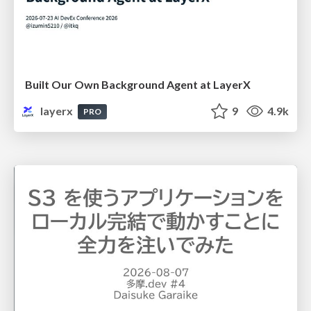
Built Our Own Background Agent at LayerX
layerx
9
4.9k
PRO