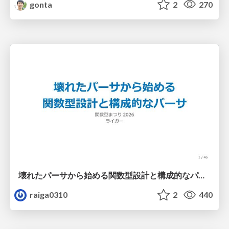
gonta
2
270
壊れたパーサから始める関数型設計と構成的なパーサ #fp_matsuri
raiga0310
2
440