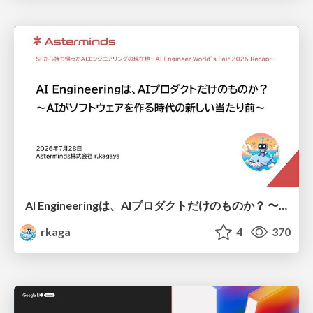
AI Engineeringは、AIプロダクトだけのものか？ 〜AIがソフトウェアを作る時代の新しい当たり前〜 / No AI in your product. AI Engineering in your development.
rkaga
4
370