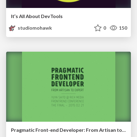
It’s All About DevTools
studiomohawk
0
150
Pragmatic Front-end Developer: From Artisan to Expert