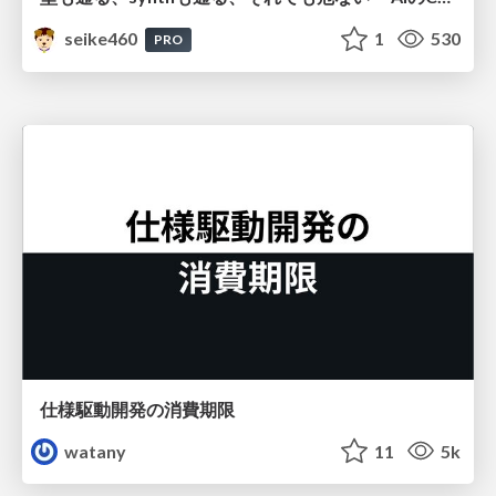
seike460
1
530
PRO
仕様駆動開発の消費期限
watany
11
5k