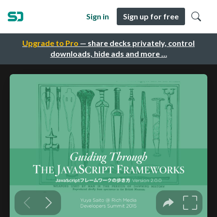
Sign in
Sign up for free
Upgrade to Pro
— share decks privately, control
downloads, hide ads and more …