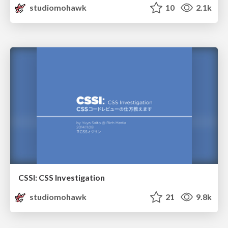
studiomohawk
10
2.1k
CSSI: CSS Investigation
studiomohawk
21
9.8k