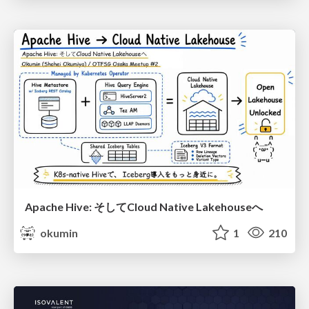
Apache Hive: そしてCloud Native Lakehouseへ
okumin
1
210