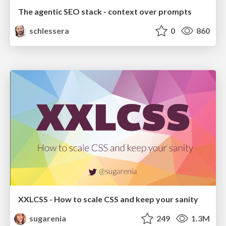
The agentic SEO stack - context over prompts
schlessera
0
860
XXLCSS - How to scale CSS and keep your sanity
sugarenia
249
1.3M