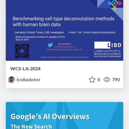
WCS-LA-2024
lcolladotor
0
790