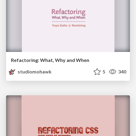
Refactoring: What, Why and When
studiomohawk
5
340