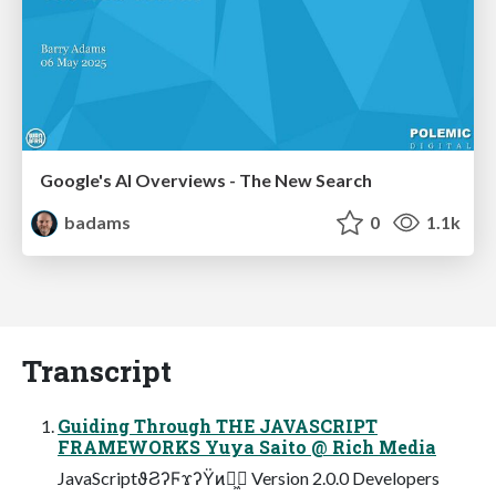
Google's AI Overviews - The New Search
badams
0
1.1k
Transcript
Guiding Through THE JAVASCRIPT
FRAMEWORKS Yuya Saito @ Rich Media
JavaScriptϑϨʔϜϫʔΫͷา͖ํ Version 2.0.0 Developers