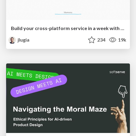
Build your cross-platform service in a week with App Engine
jlugia
234
19k