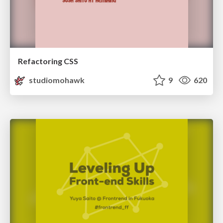
Refactoring CSS
studiomohawk
9
620