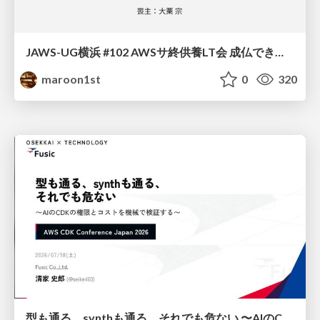
JAWS-UG横浜 #102 AWSサ終供養LT会 成仏できない AWS サービスたち 〜本日、三体供養します〜
maroon1st
0
320
型も通る、synthも通る、それでも危ない 〜AIのCDKの権限とコストを機械で検証する〜 / It Passes Type Checks, It Passes Synth Checks, but It’s Still Risky — Automatically Verifying Permissions and Costs in AI’s CDK —