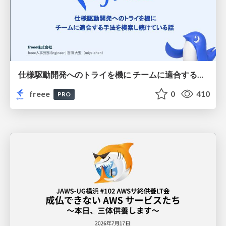
仕様駆動開発へのトライを機に チームに適合する手法を模索し続けている話
freee
0
410
PRO