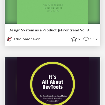
Design System as a Product @ Frontrend Vol.8
studiomohawk
2
5.3k