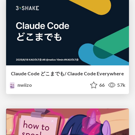
Claude Code どこまでも/ Claude Code Everywhere
nwiizo
66
57k