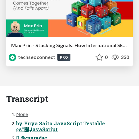
Max Prin - Stacking Signals: How International SEO Comes Together (And Falls Apart)
techseoconnect
0
330
PRO
Transcript
None
by Yuya Saito JavaScript Testable
ςετ͠΍͍͢JavaScript
 @cssradar