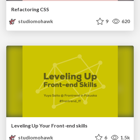
Refactoring CSS
studiomohawk
9
620
Leveling Up Your Front-end skills
studiomohawk
6
1.5k