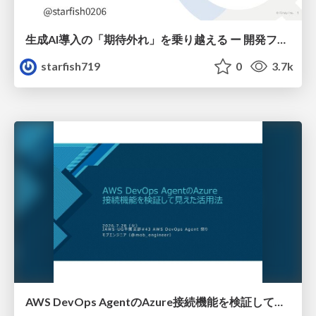
生成AI導入の「期待外れ」を乗り越える ー 開発フロー改革が目指す、真の組織変革
starfish719
0
3.7k
AWS DevOps AgentのAzure接続機能を検証して見えた活用法／Use Cases Verified for the AWS DevOps Agent's Azure Connectivity Feature