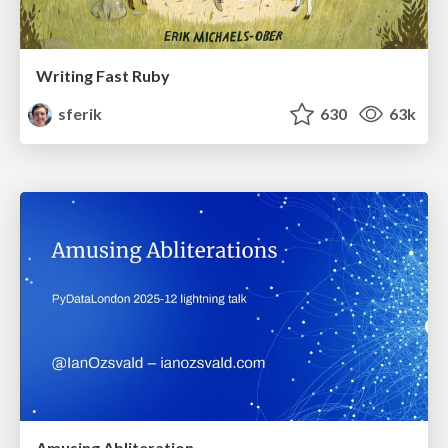
Writing Fast Ruby
sferik
630
63k
Amusing Abliteration