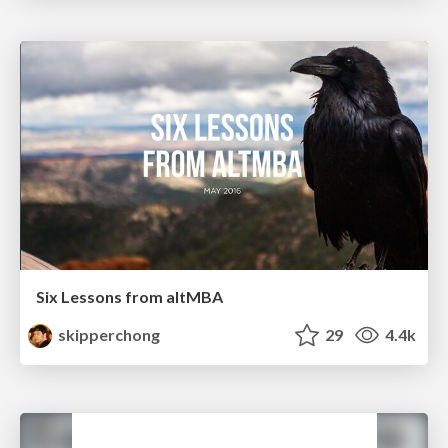
Six Lessons from altMBA
skipperchong
29
4.4k