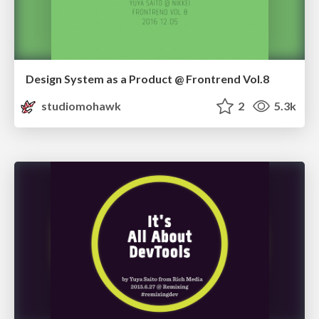
Design System as a Product @ Frontrend Vol.8
studiomohawk
2
5.3k