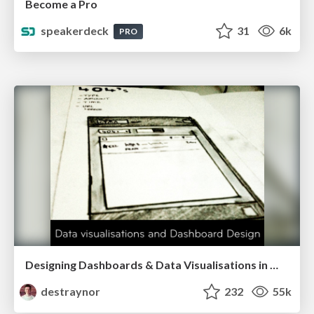
Become a Pro
speakerdeck
31
6k
PRO
Designing Dashboards & Data Visualisations in Web Apps
destraynor
232
55k