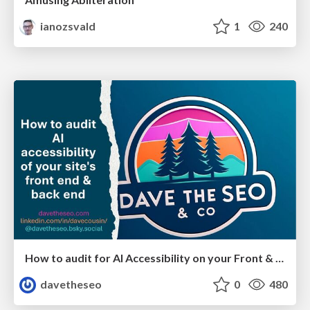
ianozsvald
1
240
How to audit for AI Accessibility on your Front & Back End
davetheseo
0
480