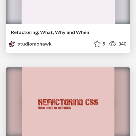
Refactoring: What, Why and When
studiomohawk
5
340