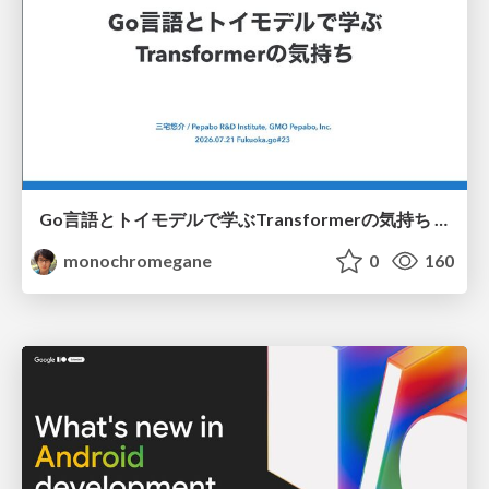
Go言語とトイモデルで学ぶTransformerの気持ち / fukuokago23-transformer
monochromegane
0
160