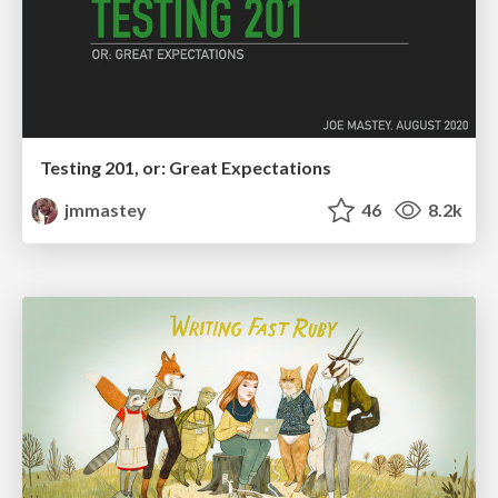
Testing 201, or: Great Expectations
jmmastey
46
8.2k