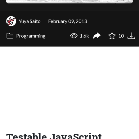
Yuya Saito
February 09, 2013
Programming
1.6k
10
Testable JavaScript