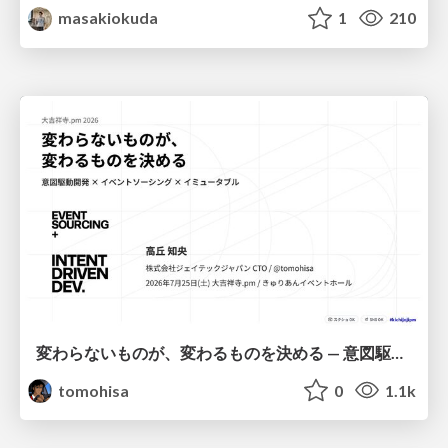
masakiokuda
1
210
変わらないものが、変わるものを決める — 意図駆動開発 × イベントソーシング × イミュータブル | What Doesn't Change Decides What Can — IDD × Event Sourcing × Immutability
tomohisa
0
1.1k