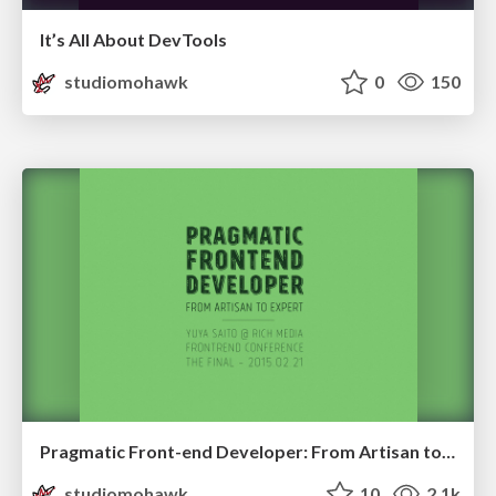
It’s All About DevTools
studiomohawk
0
150
Pragmatic Front-end Developer: From Artisan to Expert
studiomohawk
10
2.1k