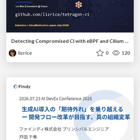
Detecting Compromised CI with eBPF and Cilium Tetragon
lizrice
0
120