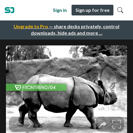
Sign in
Sign up for free
Upgrade to Pro
— share decks privately, control
downloads, hide ads and more …