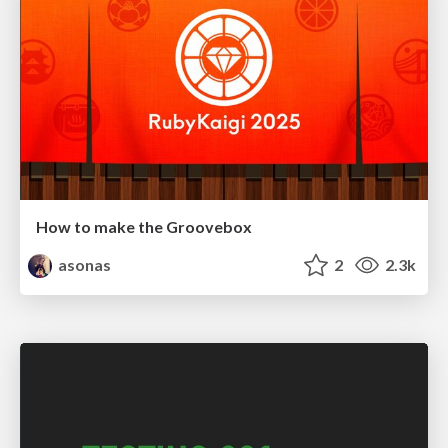
How to make the Groovebox
asonas
2
2.3k