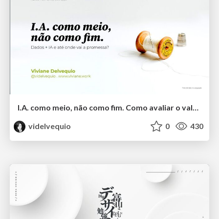
I.A. como meio, não como fim. Como avaliar o valor entregue?
videlvequio
0
430