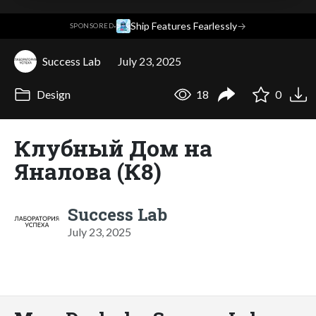
·
Ship Features Fearlessly
→
SPONSORED
Success Lab
July 23, 2025
Design
18
0
Клубный Дом на
Яналова (К8)
Success Lab
July 23, 2025