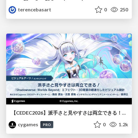
terencebasart
0
250
【CEDEC2026】派手さと見やすさは両立できる！『Shadowverse: Worlds Beyond』エフェクト・3D背景の超進化したビジュアル設計
cygames
0
1.2k
PRO