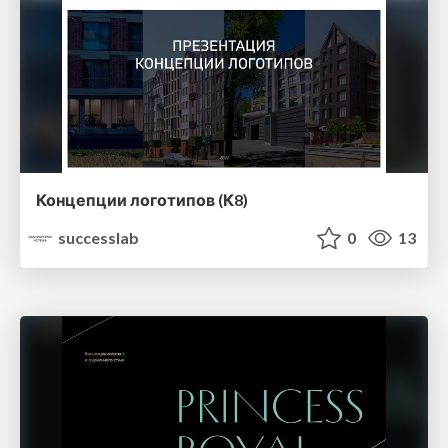
Концепции логотипов (К8)
successlab
0
13