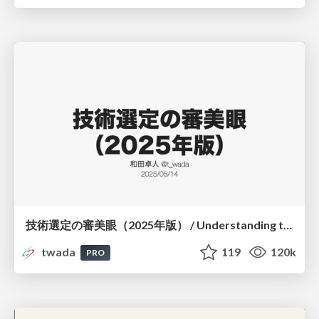
技術選定の審美眼（2025年版） / Understanding the Spiral of Technologies 2025 edition
twada
119
120k
PRO