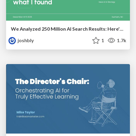
We Analyzed 250 Million AI Search Results: Here's What I Found
joshbly
1
1.7k