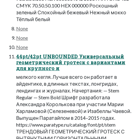
CMYK 70.50.50.100 HEX 000000 Роскошный
зеленый Спокойный бежевый Нежный мокко
Тёплый белый
None
None
None
44pt/42pt UNBOUNDED Универсальный
геометрический гротеск с вариантами
для крупного и
мелкого кегля. Лучше всего он работает в
айдентике, в длинных текстах, лонгридах,
лендингах и журналах. Начертания: — Stem
Regular — Stem Bold Шрифт разработала
Александра Королькова при участии Марии
Харламовой (Селезеневой) и Изабеллы Чаевой.
Выпущен Паратайпом в 2014–2015 годах.
https://www.paratype.ru/catalog/font/pt/stem
ТРЕНДОВЫЙ ГЕОМЕТРИЧЕСКИЙ ГРОТЕСК С
ВЫТЯНУТЫМИ ГОРИЗОНТАЛЬНЫМИ