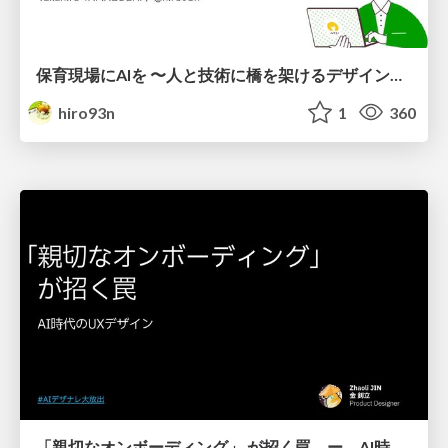
保育現場にAIを 〜人と技術に橋を架けるデザインで考えてきたこと〜 uiuxcamp2026-hoiku-ai-design
hiro93n
1
360
「親切なオンボーディング」 が招く罠 ー AI時代のUXデザイン