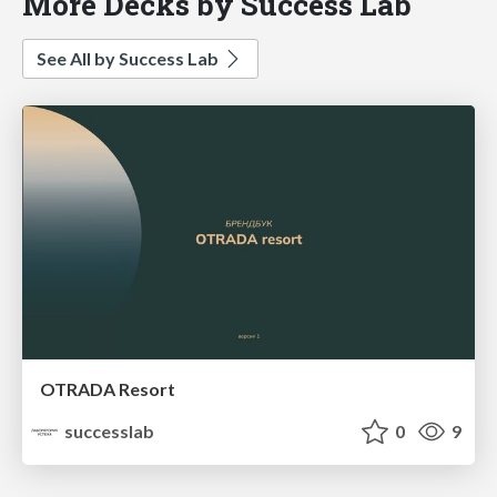
More Decks by Success Lab
See All by Success Lab
OTRADA Resort
successlab
0
9