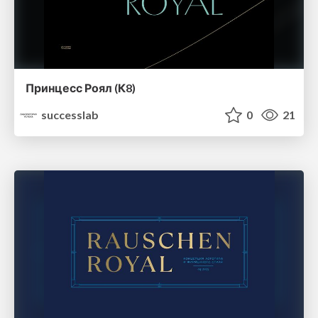
Принцесс Роял (К8)
successlab
0
21