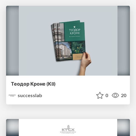
Теодор Кроне (К8)
successlab
0
20