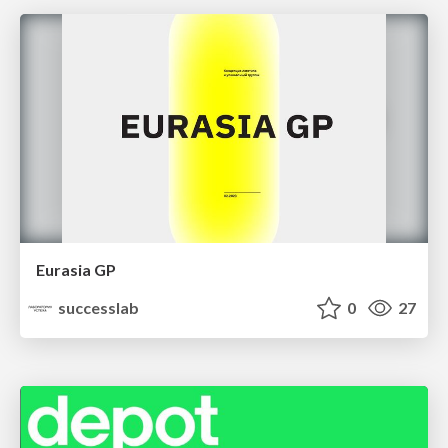
Eurasia GP
successlab
0
27