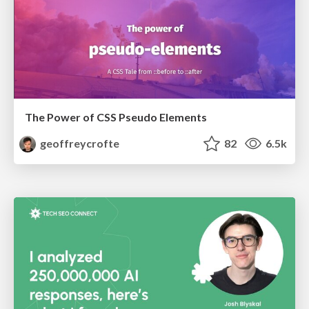
The Power of CSS Pseudo Elements
geoffreycrofte
82
6.5k