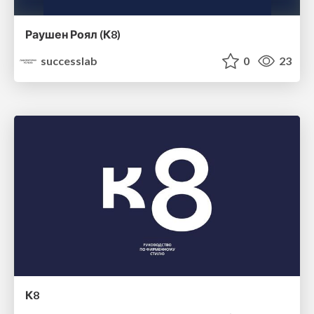
Раушен Роял (К8)
successlab
0
23
К8