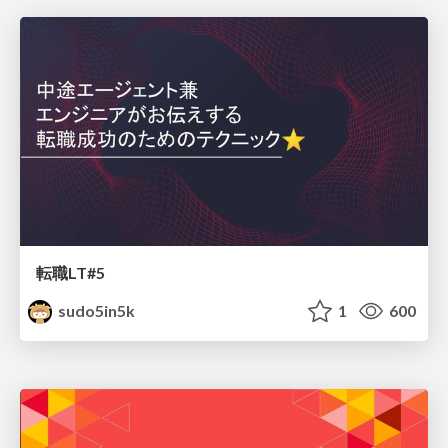
転職LT#5
sudo5in5k
1
600