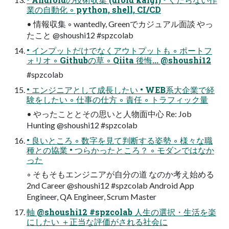
業の自動化 ◦ python, shell, CI/CD
• 情報収集 ◦ wantedly, Greenでカジュアル面談 やっ
たこと @shoushi12 #spzcolab
• インプットだけでなくアウトプットも ◦ ポートフ
ォリオ ◦ Githubの草 ◦ Qiita 後悔... @shoushi12
#spzcolab
• エンジニアとして成長したい • WEB系大企業で経
験をしたい ◦ 仕事の仕方 ◦ 責任 ◦ トラフィック量
• やったこととその思いと人物面中心 Re: Job
Hunting @shoushi12 #spzcolab
• 良いところ ◦ 数字を見て判断する姿勢 ◦ 様々な職
種との協業 • つらかったところ？ ◦ モダンではなか
った
◦ そもそもエンジニアが自分の道 なのか考え始める
2nd Career @shoushi12 #spzcolab Android App
Engineer, QA Engineer, Scrum Master
軸 @shoushi12 #spzcolab 人生の選択・生活を楽
にしたい ＋正当な評価がされる社会に