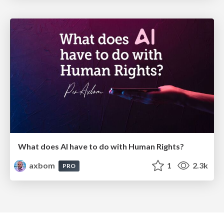
What does AI have to do with Human Rights?
axbom
1
2.3k
PRO