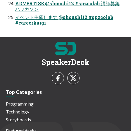
ADVERTISE @shoushi12 #spzcolab 講師募集
ハッカソン
イベント主催します @shoushi12 #spzcolab
#careerkaigi
SpeakerDeck
Top Categories
Programming
Technology
Storyboards
Featured decks