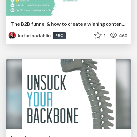
The B2B funnel & how to create a winning content strategy
katarinadahlin
1
460
PRO