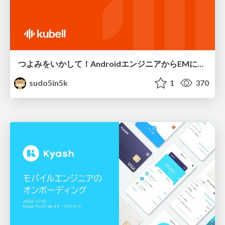
つよみをいかして！AndroidエンジニアからEMになる
sudo5in5k
1
370