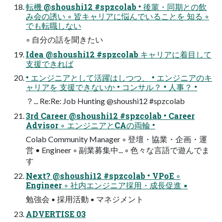
転機 @shoushi12 #spzcolab • 後輩・同期との飲
み会の誘い ◦ 皆キャリアに悩んでいることを 知る ◦
でも転職しない
◦ 自分の話を聞きたい
Idea @shoushi12 #spzcolab キャリアに着目して
支援できれば
• エンジニアとして活躍はしつつ、 • エンジニアのキ
ャリアを 支援できないか • コンサル？ • 人事？ •
？... Re:Re: Job Hunting @shoushi12 #spzcolab
3rd Career @shoushi12 #spzcolab • Career
Advisor ◦ エンジニアとCAの両輪 •
Colab Community Manager ◦ 登壇・協業・企画・運
営 • Engineer ◦ 副業募集中... ◦ 色々な言語で遊んでま
す
Next? @shoushi12 #spzcolab • VPoE ◦
Engineer ◦ 社内エンジニア採用・成長促進 ▪
勉強会 ▪ 採用活動 ▪ マネジメント
ADVERTISE 03