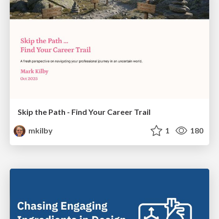
Skip the Path - Find Your Career Trail
mkilby
1
180