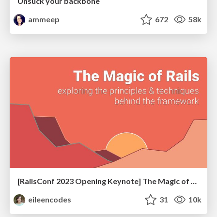
Unsuck your backbone
ammeep
672
58k
[RailsConf 2023 Opening Keynote] The Magic of Rails
eileencodes
31
10k