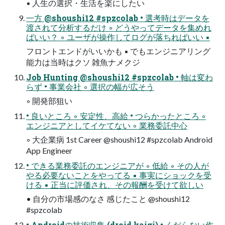
▪ 人生の選択・生活を楽にしたい
一方 @shoushi12 #spzcolab • 選考時はデータを
渡されて分析するだけ ◦ どうやってデータを集めれ
ばいい？ ◦ ユーザが操作してログが落ちればいい ▪
フロントエンドがいいかも ▪ でもエンジニアリング
能力は当時はクソ 雑魚ナメクジ
Job Hunting @shoushi12 #spzcolab • 軸は変わ
らず • 事業会社 ◦ 選択の幅が広そう
◦ 開発部狙い
• 良いところ ◦ 安定性、高給 • つらかったところ ◦
エンジニアとしてイケてない ◦ 業務委託中心
◦ 大企業病 1st Career @shoushi12 #spzcolab Android
App Engineer
• できる業務委託のエンジニアが ◦ 低給 ◦ その人が
やる必要ないことをやってる ▪ 事実にショックを受
ける ▪ 正当に評価され、その報酬を受けて欲しい
• 自分の市場感のなさ 感じたこと @shoushi12
#spzcolab
• Androidの技術収集 (droid kaigi) • くだらない作