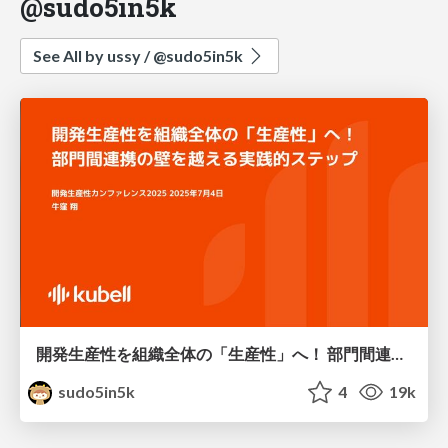
@sudo5in5k
See All by ussy / @sudo5in5k
開発生産性を組織全体の「生産性」へ！ 部門間連携の壁を越える実践的ステップ
sudo5in5k
4
19k