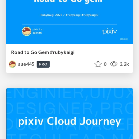
Road to Go Gem #rubykaigi
sue445
0
3.2k
PRO