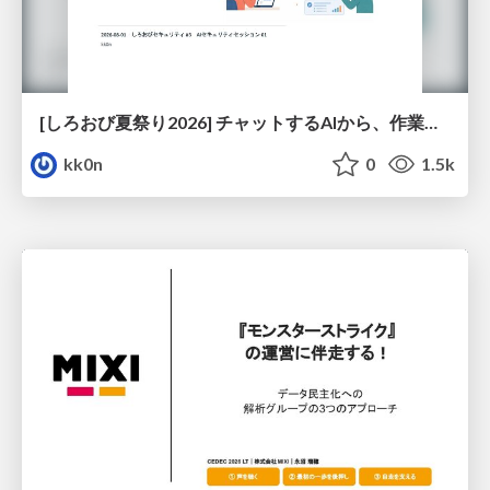
[しろおび夏祭り2026] チャットするAIから、作業するAIへ - 使われ方の変化と、その裏側で起きていること
kk0n
0
1.5k