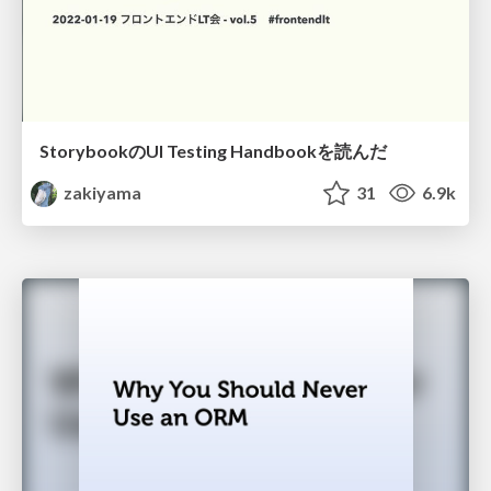
StorybookのUI Testing Handbookを読んだ
zakiyama
31
6.9k