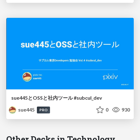
sue445とOSSと社内ツール #subcul_dev
sue445
0
930
PRO
Other Decks in Technology