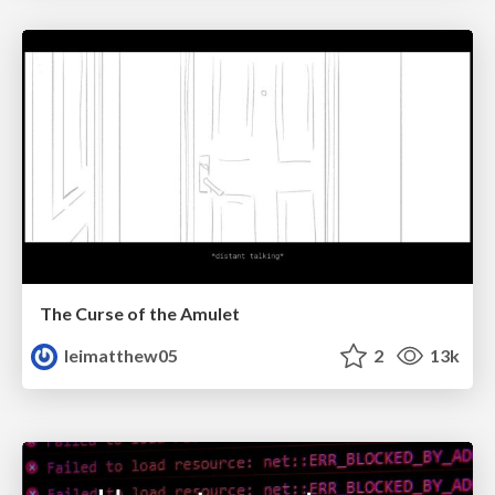
The Curse of the Amulet
leimatthew05
2
13k