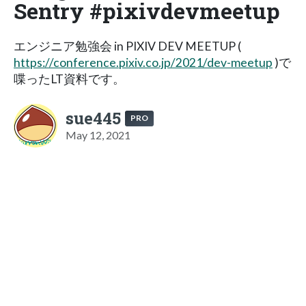
Sentry #pixivdevmeetup
エンジニア勉強会 in PIXIV DEV MEETUP (
https://conference.pixiv.co.jp/2021/dev-meetup
)で
喋ったLT資料です。
sue445
PRO
May 12, 2021