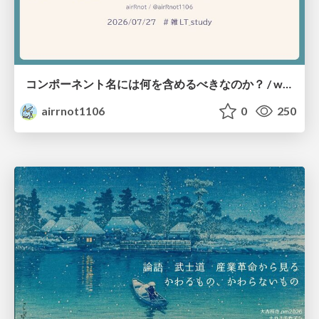
コンポーネント名には何を含めるべきなのか？ / what-should-be-included-in-component-names
airrnot1106
0
250