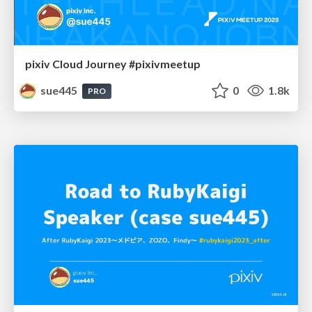
pixiv Cloud Journey #pixivmeetup
sue445
0
1.8k
PRO