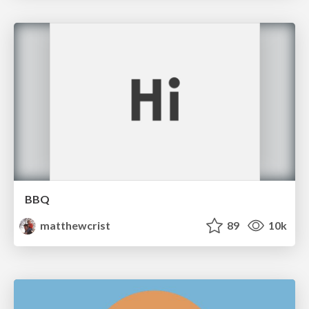
BBQ
matthewcrist
89
10k