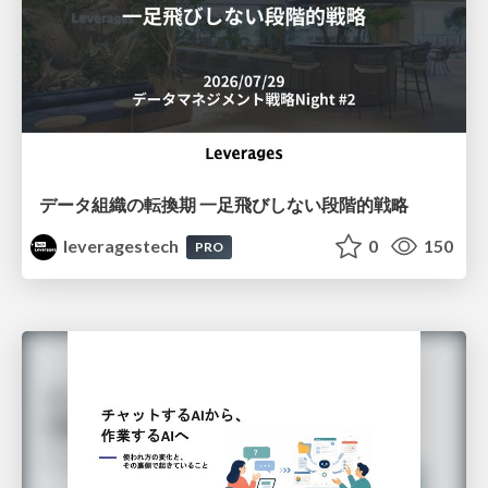
データ組織の転換期 一足飛びしない段階的戦略
leveragestech
0
150
PRO