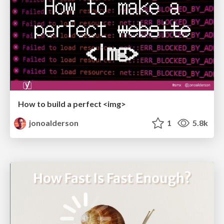
How to build a perfect <img>
jonoalderson
1
5.8k