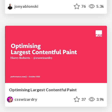
jonyablonski
76
5.3k
Optimising Largest Contentful Paint
csswizardry
37
3.9k