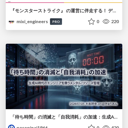
『モンスターストライク』 の運営に伴走する！ データ民主化への 解析グループの3つのアプローチ
mixi_engineers
0
220
PRO
「待ち時間」の消滅と「自我消耗」の加速：生成AI時代のエンジニアを救うメンタル・リソース管理
poropinai1966
0
420