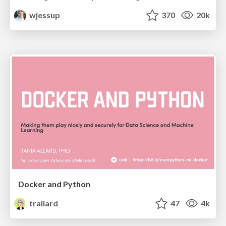
wjessup
370
20k
Docker and Python
trallard
47
4k