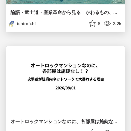
論語・武士道・産業革命から見る かわるもの、かわらないもの
ichimichi
8
2.2k
オートロックマンションなのに、各部屋は施錠なし！？ 攻撃者が組織内ネットワークで大暴れする理由 / The Front Door Is Locked, but the Rooms Are Wide Open: Why Attackers Move Freely Inside Enterprise Networks