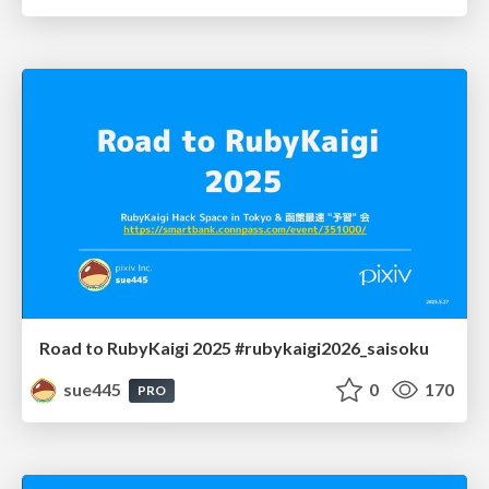
Road to RubyKaigi 2025 #rubykaigi2026_saisoku
sue445
0
170
PRO