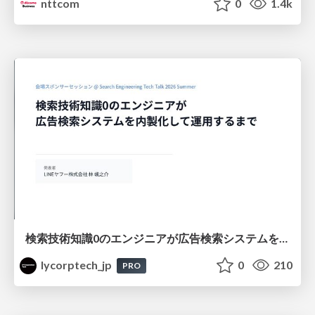
nttcom
0
1.4k
検索技術知識0のエンジニアが広告検索システムを内製化して運用するまで
lycorptech_jp
0
210
PRO