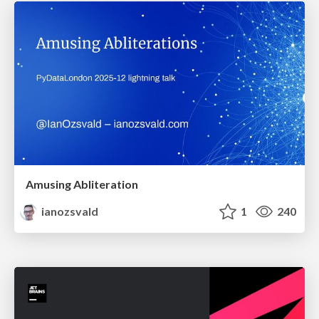
Amusing Abliteration
ianozsvald
1
240