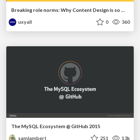
Breaking role norms: Why Content Design is so much more than writing copy - Taylor Woolridge
uxyall
0
360
The MySQL Ecosystem @ GitHub 2015
samlambert
251
13k