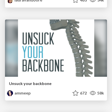
Unsuck your backbone
ammeep
672
58k