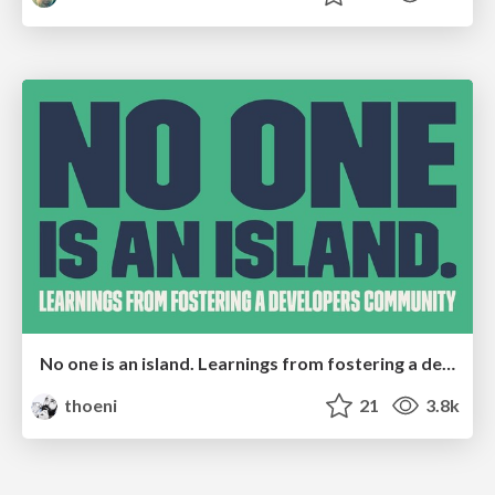
No one is an island. Learnings from fostering a developers community.
thoeni
21
3.8k