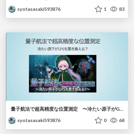
syotasasaki593876
1
83
量子航法で超高精度な位置測定 〜冷たい原子がGPSを置き換える？〜
syotasasaki593876
0
68