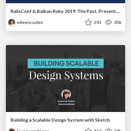
RailsConf & Balkan Ruby 2019: The Past, Present, and Future of Rails at GitHub
eileencodes
141
35k
Building a Scalable Design System with Sketch
lauravandoore
463
34k