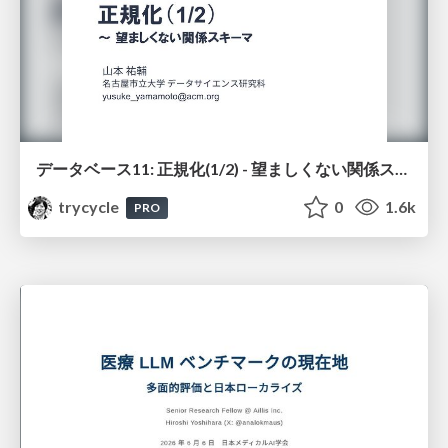
データベース11: 正規化(1/2) - 望ましくない関係スキーマ
trycycle
0
1.6k
PRO