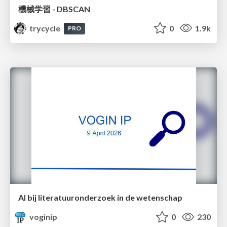
機械学習 - DBSCAN
trycycle
0
1.9k
PRO
AI bij literatuuronderzoek in de wetenschap
voginip
0
230