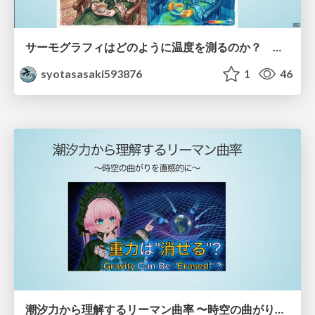
サーモグラフィはどのように温度を測るのか？ 〜熱放射とステファン=ボルツマンの法則〜
syotasasaki593876
1
46
潮汐力から理解するリーマン曲率 〜時空の曲がりを直感的に〜