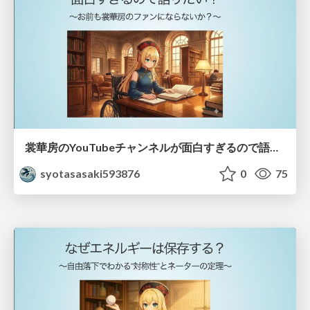
裳華房のYouTubeチャンネルが面白すぎるので語りたい！ 〜お前も裳華房のファンにならないか？〜
syotasasaki593876
0
75