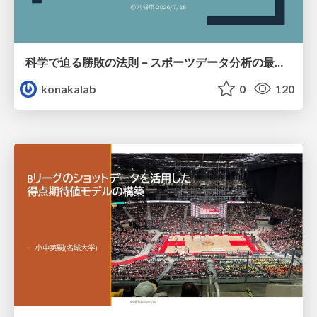
科学で迫る勝敗の法則－スポーツデータ分析の最前線 (刈谷市連携講座．2026年7月) / The principle of victory discovered by science. at Kariya City, 2027.07
konakalab
0
120