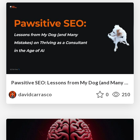
Pawsitive SEO: Lessons from My Dog (and Many Mistakes) on Thriving as a Consultant in the Age of AI
davidcarrasco
0
210