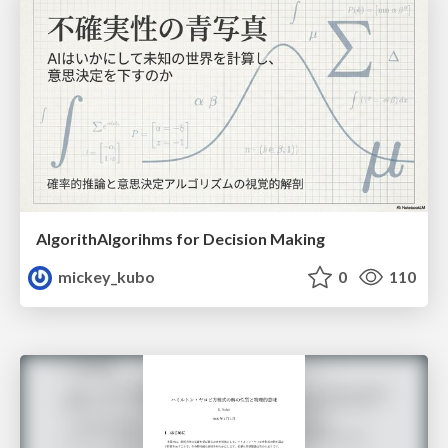
AlgorithAlgorihms for Decision Making
mickey_kubo
0
110