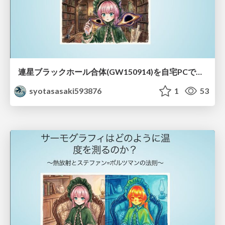
連星ブラックホール合体(GW150914)を自宅PCでシミュレーションしてみた
syotasasaki593876
1
53