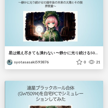
星は燃え尽きても潰れない 〜静かに光り続ける50億年後の未来の太陽とその限界質量〜
syotasasaki593876
0
21