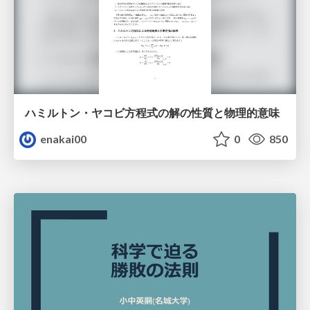
ハミルトン・ヤコビ方程式の解の性質と物理的意味
enakai00
0
850