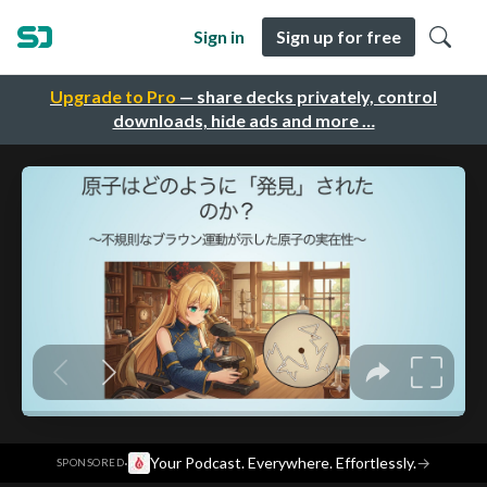
Sign in
Sign up for free
Upgrade to Pro
— share decks privately, control
downloads, hide ads and more …
·
Your Podcast. Everywhere. Effortlessly.
→
SPONSORED