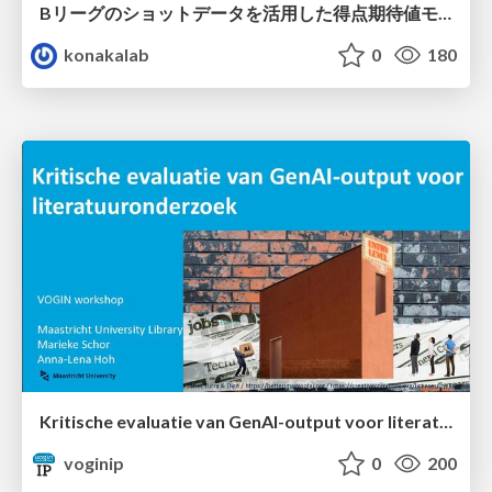
Bリーグのショットデータを活用した得点期待値モデルの構築 / Construction of expected points model using shot data of B.LEAGUE
konakalab
0
180
Kritische evaluatie van GenAI-output voor literatuuronderzoek
voginip
0
200