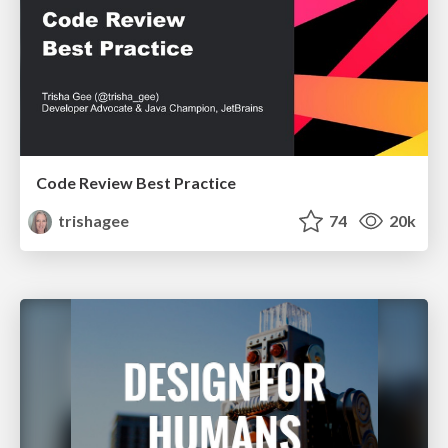
Code Review Best Practice
trishagee
74
20k